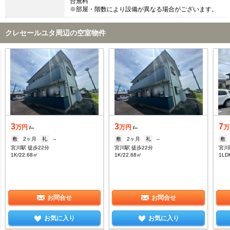
台無料
※部屋・階数により設備が異なる場合がございます。
クレセールユタ周辺の空室物件
3
3
7
万円
万円
万
/--
/--
敷
2ヶ月
礼
--
敷
2ヶ月
礼
--
敷
宮川駅 徒歩22分
宮川駅 徒歩22分
宮川
1K/22.68㎡
1K/22.68㎡
1LD
お問合せ
お問合せ
お気に入り
お気に入り