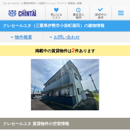
クレセールユタ（三重県伊勢市）の賃貸マンション･アパート･部屋探し情報
お部屋を探す
気になる
最近見た
保存中の
リスト
物件
条件
沿線・駅から
クレセールユタ（三重県伊勢市小俣町湯田）の建物情報
住所から
物件概要
お問い合わせ
家賃相場から
2
掲載中の賃貸物件は
通勤通学時間から
件あります
物件特集から
不動産会社から
TOP
クレセールユタ 賃貸物件の空室情報