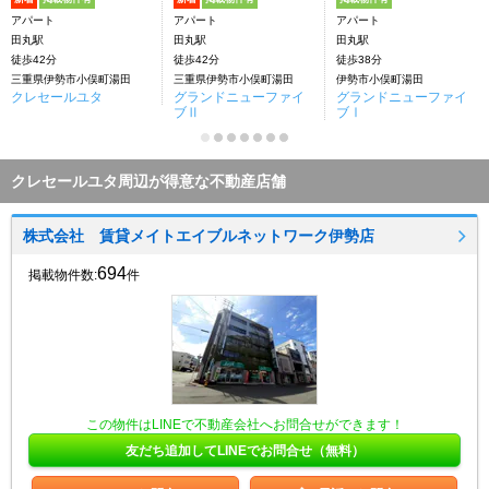
アパート
アパート
アパート
田丸駅
田丸駅
田丸駅
徒歩42分
徒歩42分
徒歩38分
三重県伊勢市小俣町湯田
三重県伊勢市小俣町湯田
伊勢市小俣町湯田
クレセールユタ
グランドニューファイ
グランドニューファイ
ブⅡ
ブⅠ
クレセールユタ周辺が得意な不動産店舗
株式会社 賃貸メイトエイブルネットワーク伊勢店
694
掲載物件数:
件
この物件はLINEで不動産会社へお問合せができます！
友だち追加してLINEでお問合せ（無料）