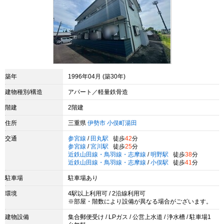
築年
1996年04月 (築30年)
建物種別/構造
アパート／軽量鉄骨造
階建
2階建
住所
三重県
伊勢市
小俣町湯田
交通
参宮線
/
田丸駅
徒歩
42
分
参宮線
/
宮川駅
徒歩
25
分
近鉄山田線・鳥羽線・志摩線
/
明野駅
徒歩
38
分
近鉄山田線・鳥羽線・志摩線
/
小俣駅
徒歩
41
分
駐車場
駐車場あり
環境
4駅以上利用可 / 2沿線利用可
※部屋・階数により設備が異なる場合がございます。
建物設備
集合郵便受け / LPガス / 公営上水道 / 浄水槽 / 駐車場1