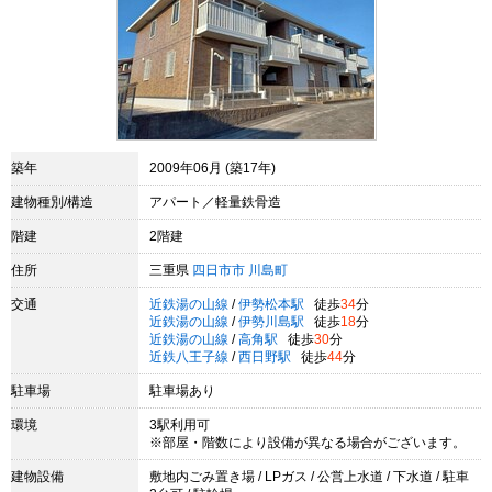
築年
2009年06月 (築17年)
建物種別/構造
アパート／軽量鉄骨造
階建
2階建
住所
三重県
四日市市
川島町
交通
近鉄湯の山線
/
伊勢松本駅
徒歩
34
分
近鉄湯の山線
/
伊勢川島駅
徒歩
18
分
近鉄湯の山線
/
高角駅
徒歩
30
分
近鉄八王子線
/
西日野駅
徒歩
44
分
駐車場
駐車場あり
環境
3駅利用可
※部屋・階数により設備が異なる場合がございます。
建物設備
敷地内ごみ置き場 / LPガス / 公営上水道 / 下水道 / 駐車