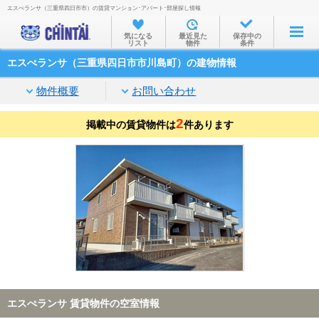
エスぺランサ（三重県四日市市）の賃貸マンション･アパート･部屋探し情報
お部屋を探す
気になる
最近見た
保存中の
リスト
物件
条件
沿線・駅から
エスぺランサ（三重県四日市市川島町）の建物情報
住所から
物件概要
お問い合わせ
家賃相場から
2
掲載中の賃貸物件は
通勤通学時間から
件あります
物件特集から
不動産会社から
TOP
エスぺランサ 賃貸物件の空室情報