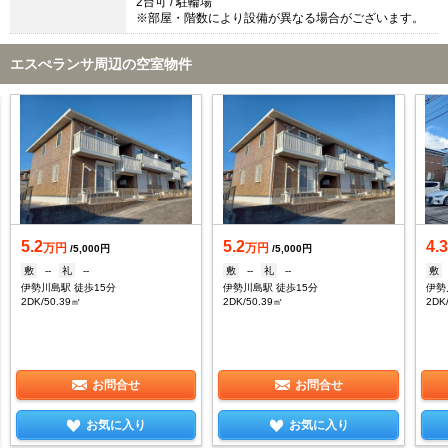
2台可 / 駐輪場
※部屋・階数により設備が異なる場合がございます。
エスぺランサ周辺の空室物件
5.2
5.2
4.
万円
万円
/5,000円
/5,000円
敷
--
礼
--
敷
--
礼
--
敷
伊勢川島駅 徒歩15分
伊勢川島駅 徒歩15分
伊勢
2DK/50.39㎡
2DK/50.39㎡
2DK
お問合せ
お問合せ
お気に入り
お気に入り