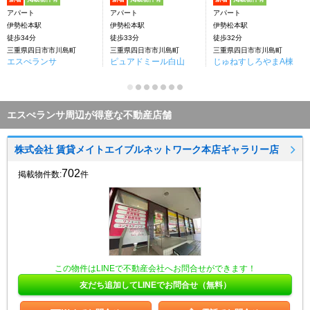
アパート
アパート
アパート
伊勢松本駅
伊勢松本駅
伊勢松本駅
徒歩34分
徒歩33分
徒歩32分
三重県四日市市川島町
三重県四日市市川島町
三重県四日市市川島町
エスぺランサ
ピュアドミール白山
じゅねすしろやまA棟
エスぺランサ周辺が得意な不動産店舗
株式会社 賃貸メイトエイブルネットワーク本店ギャラリー店
702
掲載物件数:
件
この物件はLINEで不動産会社へお問合せができます！
友だち追加してLINEでお問合せ（無料）