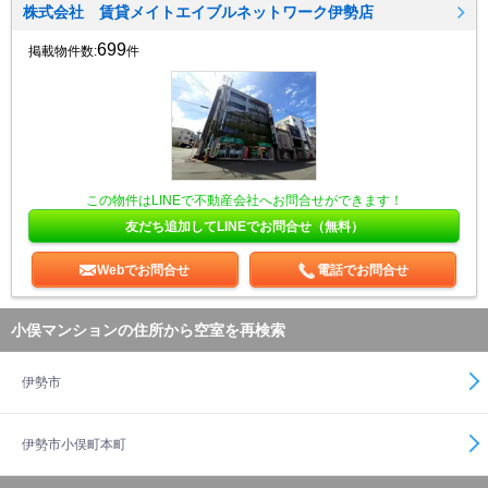
株式会社 賃貸メイトエイブルネットワーク伊勢店
699
掲載物件数:
件
この物件はLINEで不動産会社へお問合せができます！
友だち追加してLINEでお問合せ（無料）
Webでお問合せ
電話でお問合せ
小俣マンションの住所から空室を再検索
伊勢市
伊勢市小俣町本町