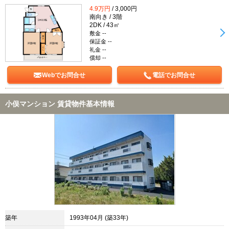
4.9万円
/ 3,000円
南向き / 3階
2DK / 43㎡
敷金 --
保証金 --
礼金 --
償却 --
Webでお問合せ
電話でお問合せ
小俣マンション 賃貸物件基本情報
築年
1993年04月 (築33年)