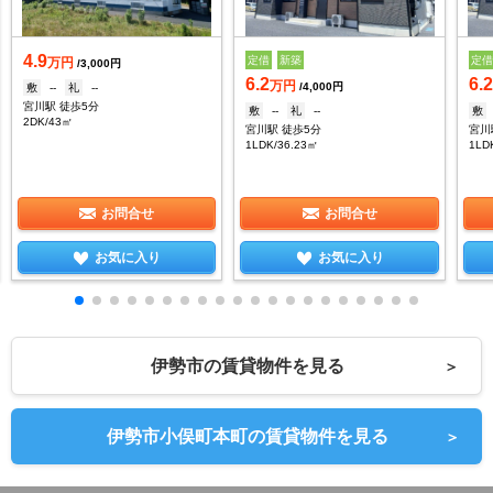
4.9
定借
新築
定
万円
/3,000円
6.2
6.
万円
/4,000円
敷
--
礼
--
宮川駅 徒歩5分
敷
--
礼
--
敷
2DK/43㎡
宮川駅 徒歩5分
宮川
1LDK/36.23㎡
1LD
お問合せ
お問合せ
お気に入り
お気に入り
伊勢市の賃貸物件を見る
＞
伊勢市小俣町本町の賃貸物件を見る
＞