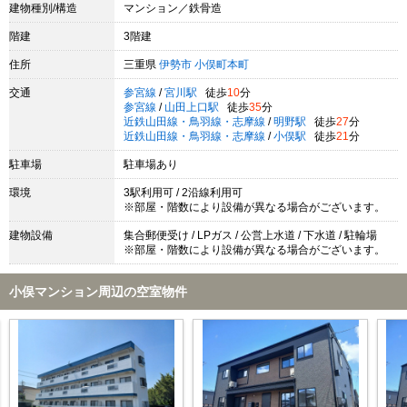
建物種別/構造
マンション／鉄骨造
階建
3階建
住所
三重県
伊勢市
小俣町本町
交通
参宮線
/
宮川駅
徒歩
10
分
参宮線
/
山田上口駅
徒歩
35
分
近鉄山田線・鳥羽線・志摩線
/
明野駅
徒歩
27
分
近鉄山田線・鳥羽線・志摩線
/
小俣駅
徒歩
21
分
駐車場
駐車場あり
環境
3駅利用可 / 2沿線利用可
※部屋・階数により設備が異なる場合がございます。
建物設備
集合郵便受け / LPガス / 公営上水道 / 下水道 / 駐輪場
※部屋・階数により設備が異なる場合がございます。
小俣マンション周辺の空室物件