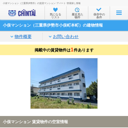
小俣マンション（三重県伊勢市）の賃貸マンション･アパート･部屋探し情報
お部屋を探す
気になる
最近見た
保存中の
リスト
物件
条件
沿線・駅から
小俣マンション（三重県伊勢市小俣町本町）の建物情報
住所から
物件概要
お問い合わせ
家賃相場から
1
掲載中の賃貸物件は
通勤通学時間から
件あります
物件特集から
不動産会社から
TOP
小俣マンション 賃貸物件の空室情報