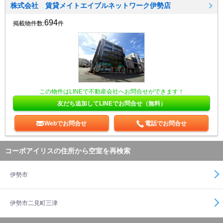
株式会社 賃貸メイトエイブルネットワーク伊勢店
694
掲載物件数:
件
この物件はLINEで不動産会社へお問合せができます！
友だち追加してLINEでお問合せ（無料）
Webでお問合せ
電話でお問合せ
コーポアイリスの住所から空室を再検索
伊勢市
伊勢市二見町三津