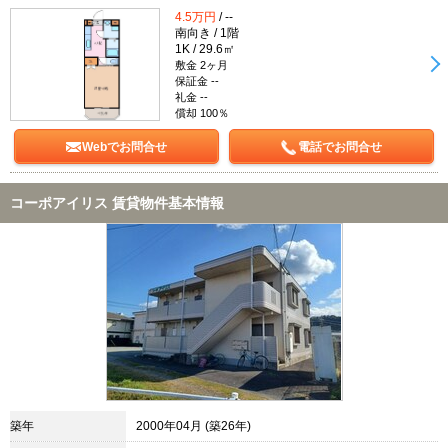
4.5万円
/ --
南向き / 1階
1K / 29.6㎡
敷金 2ヶ月
保証金 --
礼金 --
償却 100％
Webでお問合せ
電話でお問合せ
コーポアイリス 賃貸物件基本情報
築年
2000年04月 (築26年)