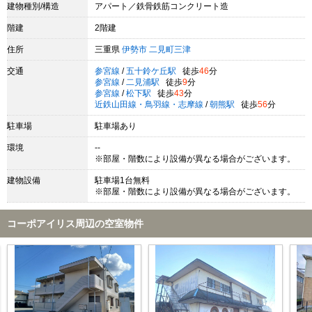
建物種別/構造
アパート／鉄骨鉄筋コンクリート造
階建
2階建
住所
三重県
伊勢市
二見町三津
交通
参宮線
/
五十鈴ケ丘駅
徒歩
46
分
参宮線
/
二見浦駅
徒歩
9
分
参宮線
/
松下駅
徒歩
43
分
近鉄山田線・鳥羽線・志摩線
/
朝熊駅
徒歩
56
分
駐車場
駐車場あり
環境
--
※部屋・階数により設備が異なる場合がございます。
建物設備
駐車場1台無料
※部屋・階数により設備が異なる場合がございます。
コーポアイリス周辺の空室物件