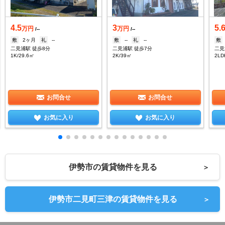
4.5
3
5.
万円
万円
/--
/--
敷
2ヶ月
礼
--
敷
--
礼
--
敷
二見浦駅 徒歩8分
二見浦駅 徒歩7分
二見
1K/29.6㎡
2K/39㎡
2LD
お問合せ
お問合せ
お気に入り
お気に入り
伊勢市の賃貸物件を見る
＞
伊勢市二見町三津の賃貸物件を見る
＞