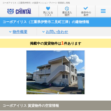
コーポアイリス（三重県伊勢市）の賃貸マンション･アパート･部屋探し情報
お部屋を探す
気になる
最近見た
保存中の
リスト
物件
条件
沿線・駅から
コーポアイリス（三重県伊勢市二見町三津）の建物情報
住所から
物件概要
お問い合わせ
家賃相場から
1
掲載中の賃貸物件は
通勤通学時間から
件あります
物件特集から
不動産会社から
TOP
コーポアイリス 賃貸物件の空室情報