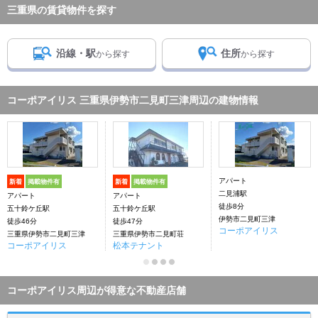
三重県の賃貸物件を探す
沿線・駅
住所
から探す
から探す
コーポアイリス 三重県伊勢市二見町三津周辺の建物情報
アパート
新着
掲載物件有
新着
掲載物件有
二見浦駅
アパート
アパート
徒歩8分
五十鈴ケ丘駅
五十鈴ケ丘駅
伊勢市二見町三津
徒歩46分
徒歩47分
コーポアイリス
三重県伊勢市二見町三津
三重県伊勢市二見町荘
コーポアイリス
松本テナント
コーポアイリス周辺が得意な不動産店舗