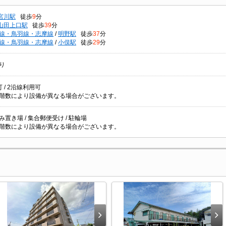
宮川駅
徒歩
9
分
山田上口駅
徒歩
39
分
線・鳥羽線・志摩線
/
明野駅
徒歩
37
分
線・鳥羽線・志摩線
/
小俣駅
徒歩
29
分
り
 / 2沿線利用可
階数により設備が異なる場合がございます。
置き場 / 集合郵便受け / 駐輪場
階数により設備が異なる場合がございます。