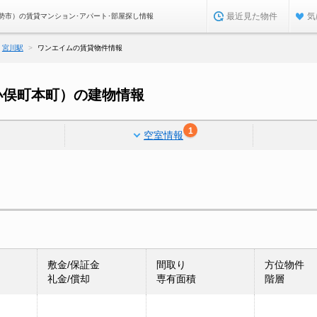
最近見た物件
気
勢市）の賃貸マンション･アパート･部屋探し情報
宮川駅
ワンエイムの賃貸物件情報
小俣町本町）の建物情報
1
空室情報
敷金/保証金
間取り
方位物件
礼金/償却
専有面積
階層