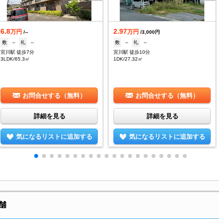
6.8
2.97
万円
万円
/--
/3,000円
敷
--
礼
--
敷
--
礼
--
宮川駅 徒歩7分
宮川駅 徒歩10分
3LDK/65.3㎡
1DK/27.32㎡
お問合せする（無料）
お問合せする（無料）
詳細を見る
詳細を見る
気になるリストに追加する
気になるリストに追加する
舗