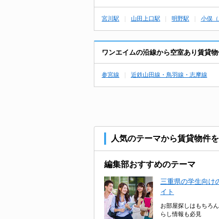
宮川駅
山田上口駅
明野駅
小俣（
ワンエイムの沿線から空室あり賃貸物
参宮線
近鉄山田線・鳥羽線・志摩線
人気のテーマから賃貸物件を
編集部おすすめのテーマ
三重県の学生向けの
イト
お部屋探しはもちろん
らし情報も必見