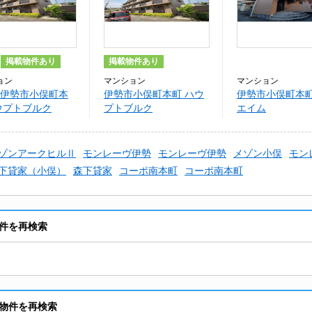
掲載物件あり
掲載物件あり
ョン
マンション
マンション
伊勢市小俣町本
伊勢市小俣町本町 ハウ
伊勢市小俣町本町
ウプトブルク
プトブルク
エイム
ゾンアークヒルⅡ
モンレーヴ伊勢
モンレーヴ伊勢
メゾン小俣
モン
下貸家（小俣）
森下貸家
コーポ南本町
コーポ南本町
件を再検索
物件を再検索