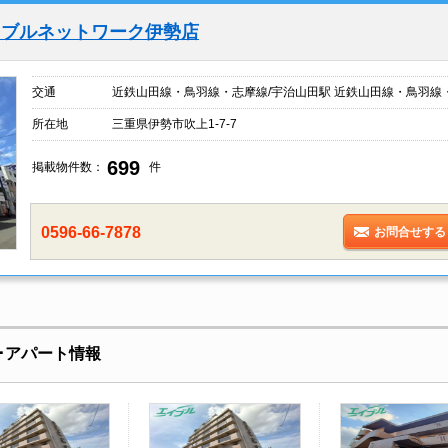
イブルネットワーク伊勢店
交通
近鉄山田線・鳥羽線・志摩線/宇治山田駅 近鉄山田線・鳥羽線
所在地
三重県伊勢市吹上1-7-7
699
掲載物件数：
件
0596-66-7878
お問合せする
･アパート情報