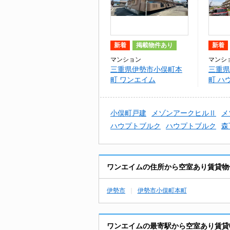
新着
掲載物件あり
新着
マンション
マンシ
三重県伊勢市小俣町本
三重県
町 ワンエイム
町 ハ
小俣町戸建
メゾンアークヒルⅡ
メ
ハウプトブルク
ハウプトブルク
森
ワンエイムの住所から空室あり賃貸物
伊勢市
伊勢市小俣町本町
ワンエイムの最寄駅から空室あり賃貸