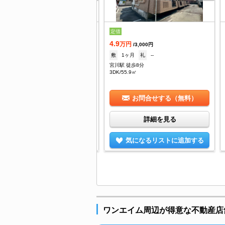
定借
万円
/4,500円
4.9
--
礼
--
万円
/3,000円
川駅 徒歩17分
敷
1ヶ月
礼
--
DK/59.62㎡
宮川駅 徒歩8分
3DK/55.9㎡
お問合せする（無料）
お問合せする（無料）
詳細を見る
詳細を見る
気になるリストに追加する
気になるリストに追加する
ワンエイム周辺が得意な不動産店