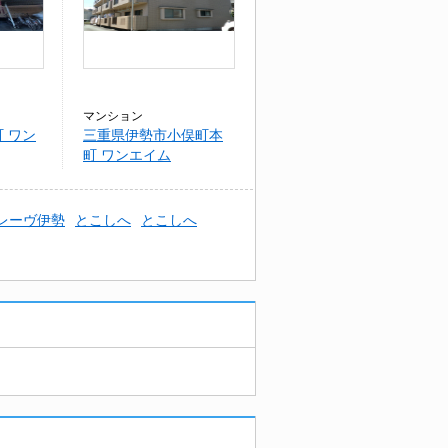
マンション
 ワン
三重県伊勢市小俣町本
町 ワンエイム
レーヴ伊勢
とこしへ
とこしへ