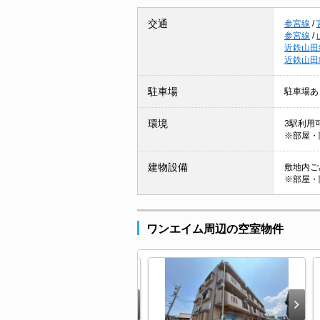
交通
参宮線
/
参宮線
/
近鉄山田
近鉄山田
駐車場
駐車場あ
環境
3駅利用可
※部屋・
建物設備
敷地内ごみ
※部屋・
ワンエイム周辺の空室物件