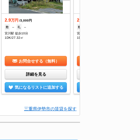
2.9
2.97
万円
万円
/3,000円
/3,000円
敷
--
礼
--
敷
--
礼
--
宮川駅 徒歩10分
宮川駅 徒歩10分
1DK/27.32㎡
1DK/27.32㎡
お問合せする（無料）
お問合せする（無料）
詳細を見る
詳細を見る
気になるリストに追加する
気になるリストに追加する
三重県伊勢市の賃貸を探す