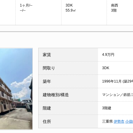
1ヶ月/--
3DK
南西
--/--
55.9㎡
3階
家賃
4.9万円
間取り
3DK
築年
1996年11月 (築29
建物種別/構造
マンション／鉄筋
階建
3階建
住所
三重県
伊勢市
小俣