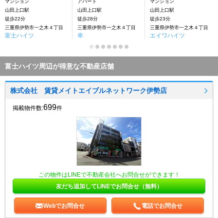
マンション
アパート
マンション
山田上口駅
山田上口駅
山田上口駅
徒歩22分
徒歩28分
徒歩23分
三重県伊勢市一之木４丁目
三重県伊勢市一之木４丁目
三重県伊勢市一之木４丁目
富士ハイツ
幸
エイワハイツ
富士ハイツ周辺が得意な不動産店舗
株式会社 賃貸メイトエイブルネットワーク伊勢店
699
掲載物件数:
件
この物件はLINEで不動産会社へお問合せができます！
友だち追加してLINEでお問合せ（無料）
Webでお問合せ
電話でお問合せ