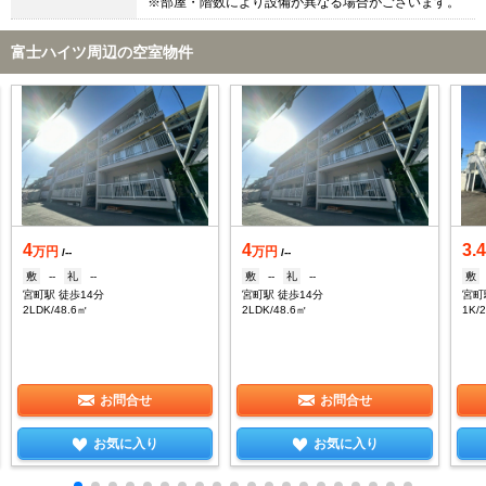
※部屋・階数により設備が異なる場合がございます。
富士ハイツ周辺の空室物件
4
4
3.
万円
万円
/--
/--
敷
--
礼
--
敷
--
礼
--
敷
宮町駅 徒歩14分
宮町駅 徒歩14分
宮町
2LDK/48.6㎡
2LDK/48.6㎡
1K/
お問合せ
お問合せ
お気に入り
お気に入り