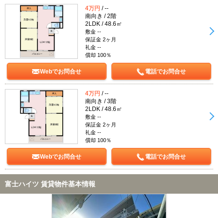
4万円
/ --
南向き / 2階
2LDK / 48.6㎡
敷金 --
保証金 2ヶ月
礼金 --
償却 100％
Webでお問合せ
電話でお問合せ
4万円
/ --
南向き / 3階
2LDK / 48.6㎡
敷金 --
保証金 2ヶ月
礼金 --
償却 100％
Webでお問合せ
電話でお問合せ
富士ハイツ 賃貸物件基本情報