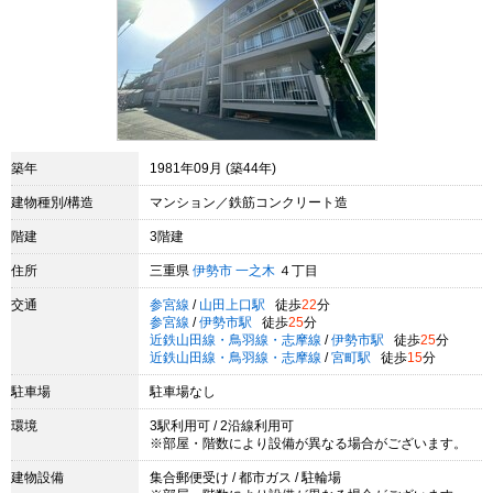
築年
1981年09月 (築44年)
建物種別/構造
マンション／鉄筋コンクリート造
階建
3階建
住所
三重県
伊勢市
一之木
４丁目
交通
参宮線
/
山田上口駅
徒歩
22
分
参宮線
/
伊勢市駅
徒歩
25
分
近鉄山田線・鳥羽線・志摩線
/
伊勢市駅
徒歩
25
分
近鉄山田線・鳥羽線・志摩線
/
宮町駅
徒歩
15
分
駐車場
駐車場なし
環境
3駅利用可 / 2沿線利用可
※部屋・階数により設備が異なる場合がございます。
建物設備
集合郵便受け / 都市ガス / 駐輪場