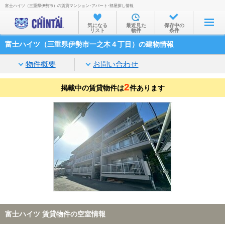
富士ハイツ（三重県伊勢市）の賃貸マンション･アパート･部屋探し情報
お部屋を探す
気になる
最近見た
保存中の
リスト
物件
条件
沿線・駅から
富士ハイツ（三重県伊勢市一之木４丁目）の建物情報
住所から
物件概要
お問い合わせ
家賃相場から
2
掲載中の賃貸物件は
通勤通学時間から
件あります
物件特集から
不動産会社から
TOP
富士ハイツ 賃貸物件の空室情報