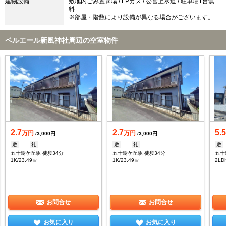
建物設備
敷地内ごみ置き場 / LPガス / 公営上水道 / 駐車場1台無
料
※部屋・階数により設備が異なる場合がございます。
ベルエール新風神社周辺の空室物件
2.7
2.7
5.
万円
万円
/3,000円
/3,000円
敷
--
礼
--
敷
--
礼
--
敷
五十鈴ケ丘駅 徒歩34分
五十鈴ケ丘駅 徒歩34分
五十
1K/23.49㎡
1K/23.49㎡
2LD
お問合せ
お問合せ
お気に入り
お気に入り