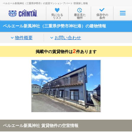
ベルエール新風神社（三重県伊勢市）の賃貸マンション･アパート･部屋探し情報
お部屋を探す
気になる
最近見た
保存中の
リスト
物件
条件
沿線・駅から
ベルエール新風神社（三重県伊勢市神社港）の建物情報
住所から
物件概要
お問い合わせ
家賃相場から
2
掲載中の賃貸物件は
通勤通学時間から
件あります
物件特集から
不動産会社から
TOP
ベルエール新風神社 賃貸物件の空室情報