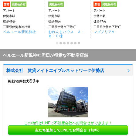
新着
掲載物件有
掲載物件有
新着
掲載物件有
アパート
アパート
アパート
伊勢市駅
伊勢市駅
伊勢市駅
徒歩49分
徒歩48分
徒歩47分
三重県伊勢市神社港
三重県伊勢市下野町
三重県伊勢市下野町
ベルエール新風神社
おれんじハウス Ａ・
マグノリアA
Ｂ・Ｃ棟
ベルエール新風神社周辺が得意な不動産店舗
株式会社 賃貸メイトエイブルネットワーク伊勢店
699
掲載物件数:
件
この物件はLINEで不動産会社へお問合せができます！
友だち追加してLINEでお問合せ（無料）