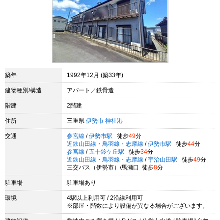
築年
1992年12月 (築33年)
建物種別/構造
アパート／鉄骨造
階建
2階建
住所
三重県
伊勢市
神社港
交通
参宮線
/
伊勢市駅
徒歩
49
分
近鉄山田線・鳥羽線・志摩線
/
伊勢市駅
徒歩
44
分
参宮線
/
五十鈴ケ丘駅
徒歩
34
分
近鉄山田線・鳥羽線・志摩線
/
宇治山田駅
徒歩
49
分
三交バス（伊勢市）/馬瀬口 徒歩
8
分
駐車場
駐車場あり
環境
4駅以上利用可 / 2沿線利用可
※部屋・階数により設備が異なる場合がございます。