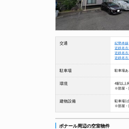
交通
紀勢本線
近鉄名古
近鉄名古
近鉄名古
駐車場
駐車場あ
環境
4駅以上利
※部屋・
建物設備
駐車場1台
※部屋・
ボナール周辺の空室物件