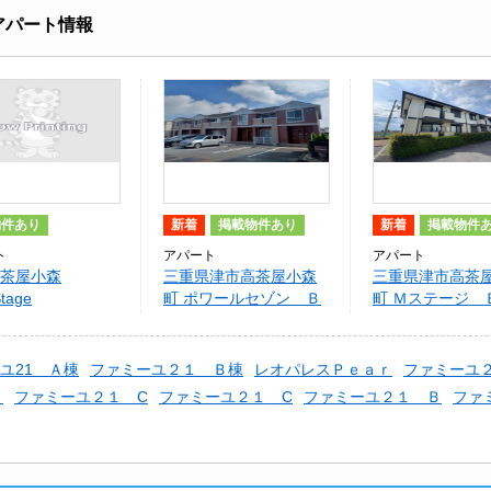
アパート情報
物件あり
新着
掲載物件あり
新着
掲載物件
ト
アパート
アパート
茶屋小森
三重県津市高茶屋小森
三重県津市高茶
tage
町 ポワールセゾン Ｂ
町 Ｍステージ 
棟
ユ21 Ａ棟
ファミーユ２１ Ｂ棟
レオパレスＰｅａｒ
ファミーユ
１
ファミーユ２１ C
ファミーユ２１ C
ファミーユ２１ Ｂ
ファ