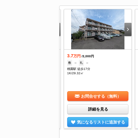
.7
3.7
万円
万円
/3,000円
/3,000円
--
礼
--
敷
--
礼
--
園駅 徒歩27分
桃園駅 徒歩17分
DK/47.2㎡
1K/29.32㎡
お問合せする（無料）
お問合せする（無料）
詳細を見る
詳細を見る
気になるリストに追加する
気になるリストに追加する