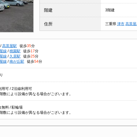
階建
3階建
住所
三重県
津市
高茶屋
/
高茶屋駅
徒歩
35
分
屋線
/
桃園駅
徒歩
17
分
屋線
/
久居駅
徒歩
25
分
屋線
/
南が丘駅
徒歩
54
分
り
用可 / 2沿線利用可
階数により設備が異なる場合がございます。
無料 / 駐輪場
階数により設備が異なる場合がございます。