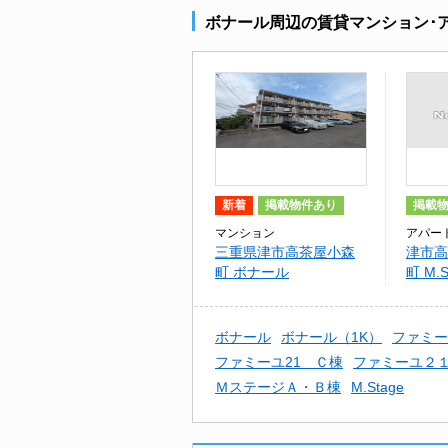
ボナール周辺の賃貸マンション･
新着
掲載物件あり
掲載
マンション
アパー
三重県津市高茶屋小森
津市高
町 ボナール
町 M.S
ボナール
ボナール（1K）
ファミー
ファミーユ21 Ｃ棟
ファミーユ２
ＭステージＡ・Ｂ棟
M.Stage