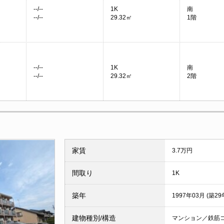
--/--
1K
南
--/--
29.32㎡
1階
--/--
1K
南
--/--
29.32㎡
2階
家賃
3.7万円
間取り
1K
築年
1997年03月 (築29
建物種別/構造
マンション／鉄筋