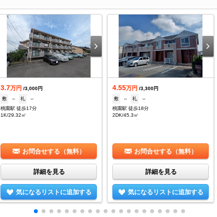
3.7
4.55
万円
万円
/3,000円
/3,300円
敷
--
礼
--
敷
--
礼
--
桃園駅 徒歩17分
桃園駅 徒歩18分
1K/29.32㎡
2DK/45.3㎡
お問合せする（無料）
お問合せする（無料）
詳細を見る
詳細を見る
気になるリストに追加する
気になるリストに追加する