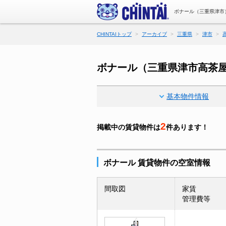
ボナール（三重県津市
CHINTAIトップ
アーカイブ
三重県
津市
ボナール（三重県津市高茶
基本物件情報
2
掲載中の賃貸物件は
件あります！
ボナール 賃貸物件の空室情報
間取図
家賃
管理費等