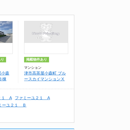
あり
掲載物件あり
マンション
屋小森
津市高茶屋小森町 ブル
Ｂ棟
ースカイマンションⅩ
２１ A
ファミーユ２１ A
ミーユ２１ Ｂ