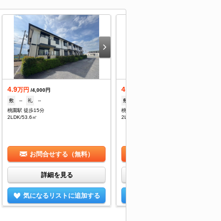
4.9
4.9
万円
万円
/4,000円
/2,000円
敷
--
礼
--
敷
60,000円
礼
--
桃園駅 徒歩15分
桃園駅 徒歩23分
2LDK/53.6㎡
2LDK/44.71㎡
お問合せする（無料）
お問合せする（無料）
詳細を見る
詳細を見る
気になるリストに追加する
気になるリストに追加する