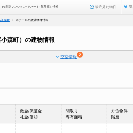
最近見た物件
気
）の賃貸マンション･アパート･部屋探し情報
高茶屋駅
ボナールの賃貸物件情報
屋小森町）の建物情報
2
空室情報
敷金/保証金
間取り
方位物件
礼金/償却
専有面積
階層