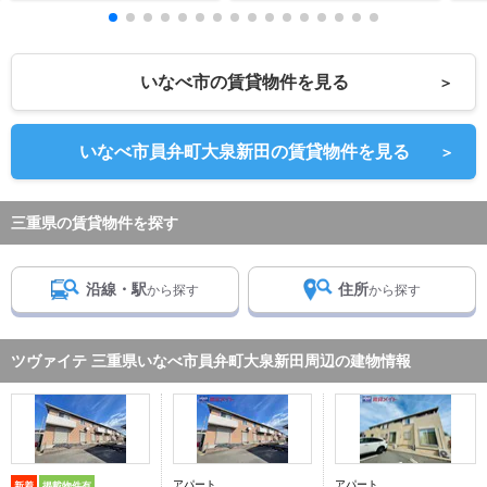
いなべ市の賃貸物件を見る
＞
いなべ市員弁町大泉新田の賃貸物件を見る
＞
三重県の賃貸物件を探す
沿線・駅
住所
から探す
から探す
ツヴァイテ 三重県いなべ市員弁町大泉新田周辺の建物情報
アパート
アパート
新着
掲載物件有