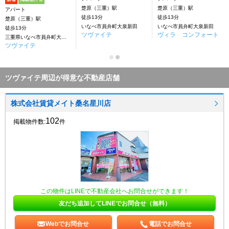
楚原（三重）駅
楚原（三重）駅
アパート
徒歩13分
徒歩13分
楚原（三重）駅
いなべ市員弁町大泉新田
いなべ市員弁町大泉新田
徒歩13分
ツヴァイテ
ヴィラ コンフォート
三重県いなべ市員弁町大泉新田
ツヴァイテ
ツヴァイテ周辺が得意な不動産店舗
株式会社賃貸メイト桑名星川店
102
掲載物件数:
件
この物件はLINEで不動産会社へお問合せができます！
友だち追加してLINEでお問合せ（無料）
Webでお問合せ
電話でお問合せ