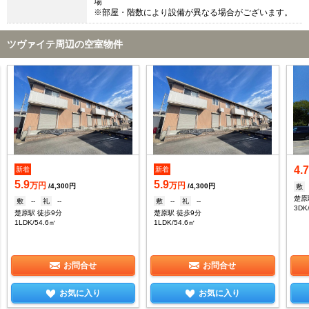
場
※部屋・階数により設備が異なる場合がございます。
ツヴァイテ周辺の空室物件
4.7
新着
新着
5.9
5.9
万円
万円
/4,300円
/4,300円
敷
楚原
敷
--
礼
--
敷
--
礼
--
3DK
楚原駅 徒歩9分
楚原駅 徒歩9分
1LDK/54.6㎡
1LDK/54.6㎡
お問合せ
お問合せ
お気に入り
お気に入り