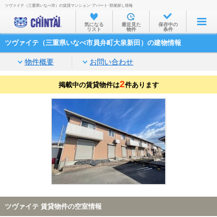
ツヴァイテ（三重県いなべ市）の賃貸マンション･アパート･部屋探し情報
お部屋を探す
気になる
最近見た
保存中の
リスト
物件
条件
沿線・駅から
ツヴァイテ（三重県いなべ市員弁町大泉新田）の建物情報
住所から
物件概要
お問い合わせ
家賃相場から
2
掲載中の賃貸物件は
通勤通学時間から
件あります
物件特集から
不動産会社から
TOP
ツヴァイテ 賃貸物件の空室情報