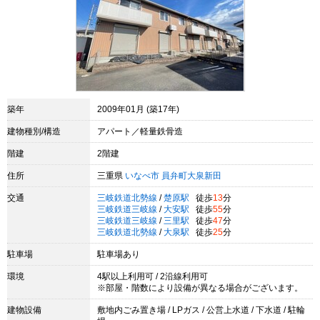
築年
2009年01月 (築17年)
建物種別/構造
アパート／軽量鉄骨造
階建
2階建
住所
三重県
いなべ市
員弁町大泉新田
交通
三岐鉄道北勢線
/
楚原駅
徒歩
13
分
三岐鉄道三岐線
/
大安駅
徒歩
55
分
三岐鉄道三岐線
/
三里駅
徒歩
47
分
三岐鉄道北勢線
/
大泉駅
徒歩
25
分
駐車場
駐車場あり
環境
4駅以上利用可 / 2沿線利用可
※部屋・階数により設備が異なる場合がございます。
建物設備
敷地内ごみ置き場 / LPガス / 公営上水道 / 下水道 / 駐輪