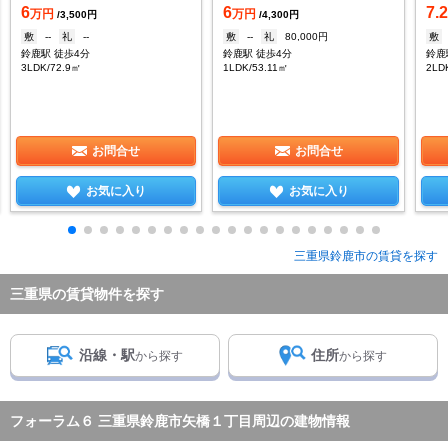
6
6
7.
万円
万円
/3,500円
/4,300円
敷
--
礼
--
敷
--
礼
80,000円
敷
鈴鹿駅 徒歩4分
鈴鹿駅 徒歩4分
鈴鹿
3LDK/72.9㎡
1LDK/53.11㎡
2LD
お問合せ
お問合せ
お気に入り
お気に入り
三重県鈴鹿市の賃貸を探す
三重県の賃貸物件を探す
沿線・駅
住所
から探す
から探す
フォーラム６ 三重県鈴鹿市矢橋１丁目周辺の建物情報