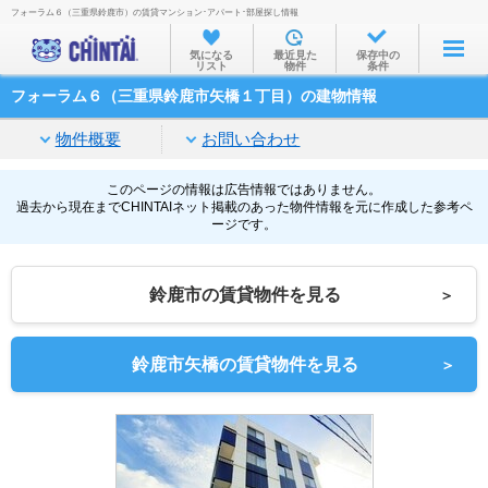
フォーラム６（三重県鈴鹿市）の賃貸マンション･アパート･部屋探し情報
お部屋を探す
気になる
最近見た
保存中の
リスト
物件
条件
沿線・駅から
フォーラム６（三重県鈴鹿市矢橋１丁目）の建物情報
住所から
物件概要
お問い合わせ
家賃相場から
通勤通学時間から
このページの情報は広告情報ではありません。
過去から現在までCHINTAIネット掲載のあった物件情報を元に作成した参考ペ
ージです。
物件特集から
不動産会社から
鈴鹿市の賃貸物件を見る
＞
TOP
鈴鹿市矢橋の賃貸物件を見る
＞