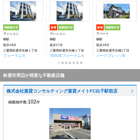
掲載物件有
新着
掲載物件有
新着
掲載物件有
マンション
マンション
アパート
柳駅
柳駅
柳駅
徒歩18分
徒歩17分
徒歩18分
三重県鈴鹿市矢橋１丁目
三重県鈴鹿市矢橋１丁目
三重県鈴鹿市矢橋1丁目
フォーラム６
YBASEフォーラム６
パークプレッソB
鈴鹿市周辺が得意な不動産店舗
株式会社賃貸コンサルティング賃貸メイトFC白子駅前店
102
掲載物件数:
件