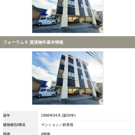
フォーラム６ 賃貸物件基本情報
築年
1996年04月 (築30年)
建物種別/構造
マンション／鉄骨造
階建
4階建