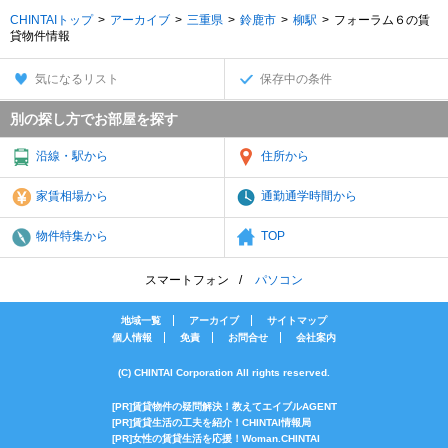
CHINTAIトップ
アーカイブ
三重県
鈴鹿市
柳駅
フォーラム６の賃
貸物件情報
気になるリスト
保存中の条件
別の探し方でお部屋を探す
沿線・駅から
住所から
家賃相場から
通勤通学時間から
物件特集から
TOP
スマートフォン
パソコン
地域一覧
アーカイブ
サイトマップ
個人情報
免責
お問合せ
会社案内
(C) CHINTAI Corporation All rights reserved.
[PR]賃貸物件の疑問解決！教えてエイブルAGENT
[PR]賃貸生活の工夫を紹介！CHINTAI情報局
[PR]女性の賃貸生活を応援！Woman.CHINTAI