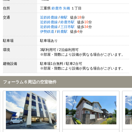
住所
三重県
鈴鹿市
矢橋
１丁目
交通
近鉄鈴鹿線
/
柳駅
徒歩
18
分
近鉄鈴鹿線
/
鈴鹿市駅
徒歩
10
分
近鉄鈴鹿線
/
三日市駅
徒歩
34
分
伊勢鉄道
/
鈴鹿駅
徒歩
4
分
駐車場
駐車場あり
環境
3駅利用可 / 2沿線利用可
※部屋・階数により設備が異なる場合がございます。
建物設備
駐車場1台無料 / 駐車2台可
※部屋・階数により設備が異なる場合がございます。
フォーラム６周辺の空室物件