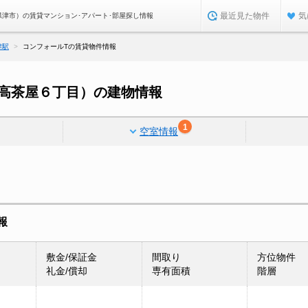
最近見た物件
気
県津市）の賃貸マンション･アパート･部屋探し情報
津駅
コンフォールTの賃貸物件情報
高茶屋６丁目）の建物情報
1
空室情報
報
敷金/保証金
間取り
方位物件
礼金/償却
専有面積
階層