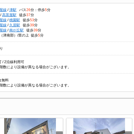
屋線
/
津駅
バス
26
分：停歩
5
分
/
高茶屋駅
徒歩
37
分
屋線
/
桃園駅
徒歩
53
分
屋線
/
久居駅
徒歩
39
分
屋線
/
南が丘駅
徒歩
39
分
（津南部）/里の上 徒歩
5
分
り
 / 2沿線利用可
階数により設備が異なる場合がございます。
台無料
階数により設備が異なる場合がございます。