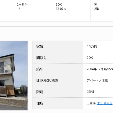
1ヶ月/--
2DK
南
--/--
38.07㎡
2階
家賃
4.5万円
間取り
2DK
築年
2004年07月 (築22
建物種別/構造
アパート／木造
階建
2階建
住所
三重県
津市
高茶屋