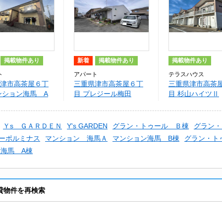
掲載物件あり
新着
掲載物件あり
掲載物件あり
ト
アパート
テラスハウス
津市高茶屋６丁
三重県津市高茶屋６丁
三重県津市高茶
ンション海馬 A
目 プレジール梅田
目 杉山ハイツⅡ
Ｙs ＧＡＲＤＥＮ
Y's GARDEN
グラン・トゥール Ｂ棟
グラン・
ーポルミナス
マンション 海馬Ａ
マンション海馬 B棟
グラン・ト
海馬 A棟
貸物件を再検索