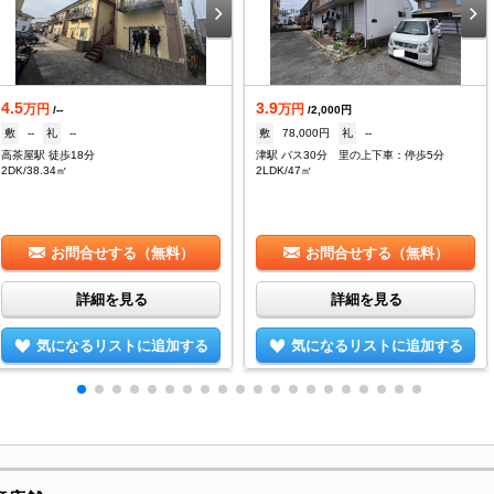
4.5
3.9
万円
万円
/--
/2,000円
敷
--
礼
--
敷
78,000円
礼
--
高茶屋駅 徒歩18分
津駅 バス30分 里の上下車：停歩5分
2DK/38.34㎡
2LDK/47㎡
お問合せする（無料）
お問合せする（無料）
詳細を見る
詳細を見る
気になるリストに追加する
気になるリストに追加する