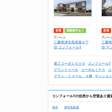
新着
掲載物件あり
新着
アパート
アパー
三重県津市高茶屋６丁
三重県
目 コンフォールT
目 マ
棟
第三コーポ１０００
コンフォールT
グラントゥール
コーポルミナス
コ
グラン・トゥール Ａ棟
マンション
コンフォールTの住所から空室あり賃
津市
津市高茶屋