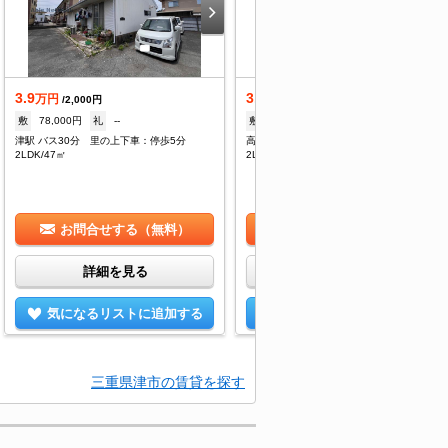
3.9
3.9
万円
万円
/2,000円
/2,000円
敷
78,000円
礼
--
敷
2ヶ月
礼
--
津駅 バス30分 里の上下車：停歩5分
高茶屋駅 徒歩18分
2LDK/47㎡
2LDK/47㎡
お問合せする（無料）
お問合せする（無料）
詳細を見る
詳細を見る
気になるリストに追加する
気になるリストに追加する
三重県津市の賃貸を探す