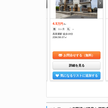
.6
4.5
万円
万円
/5,000円
/--
--
礼
--
敷
1ヶ月
礼
--
山西 徒歩5分
高茶屋駅 徒歩19分
K/50.12㎡
2DK/38.07㎡
お問合せする（無料）
お問合せする（無料）
詳細を見る
詳細を見る
気になるリストに追加する
気になるリストに追加する