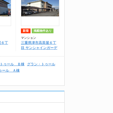
新着
掲載物件あり
マンション
屋６丁
三重県津市高茶屋６丁
目 サンシャインガーデ
ン
トゥール Ｂ棟
グラン・トゥール
ゥール Ａ棟