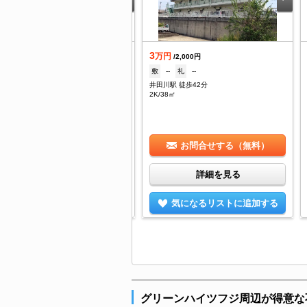
.9
3
万円
万円
/3,000円
/2,000円
--
礼
--
敷
--
礼
--
田川駅 徒歩13分
井田川駅 徒歩42分
K/40.5㎡
2K/38㎡
お問合せする（無料）
お問合せする（無料）
詳細を見る
詳細を見る
気になるリストに追加する
気になるリストに追加する
グリーンハイツフジ周辺が得意な