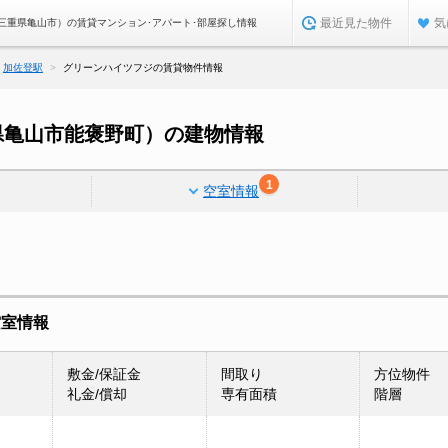
最近見た物件
気
三重県亀山市）の賃貸マンション･アパート･部屋探し情報
加佐登駅
グリーンハイツフジの賃貸物件情報
県亀山市能褒野町）の建物情報
1
空室情報
空室情報
敷金/保証金
間取り
方位物件
礼金/償却
専有面積
階層