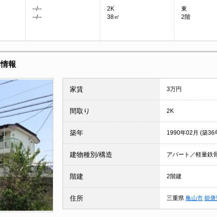
--/--
2K
東
--/--
38㎡
2階
本情報
家賃
3万円
間取り
2K
築年
1990年02月 (築36
建物種別/構造
アパート／軽量鉄
階建
2階建
住所
三重県
亀山市
能褒