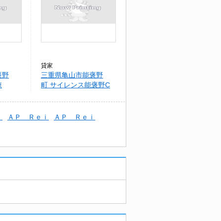
貸家
褒野
三重県亀山市能褒野
棟
町 サイレンス能褒野C
棟
）
ＡＰ Ｒｅｉ
ＡＰ Ｒｅｉ