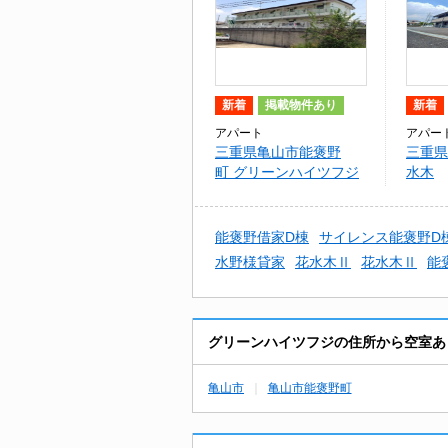
新着
掲載物件あり
新着
アパート
アパー
三重県亀山市能褒野
三重県
町 グリーンハイツフジ
水木
能褒野借家D棟
サイレンス能褒野D
水野様貸家
花水木Ⅱ
花水木Ⅱ
能
グリーンハイツフジの住所から空室あ
亀山市
亀山市能褒野町