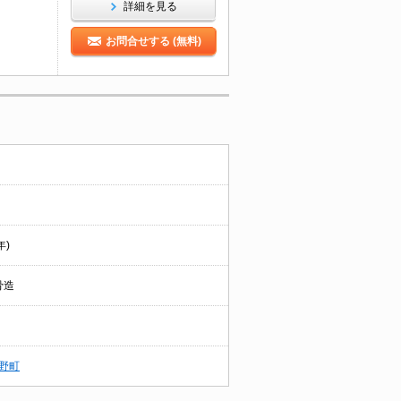
詳細を見る
お問合せする (無料)
年)
骨造
野町