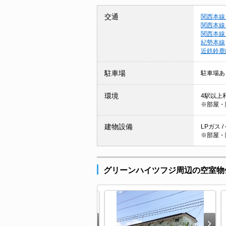
交通
関西本線
関西本線
関西本線
紀勢本線
近鉄鈴鹿
駐車場
駐車場あ
環境
4駅以上利
※部屋・
建物設備
LPガス 
※部屋・
グリーンハイツフジ周辺の空室物