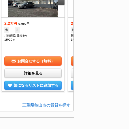
2.2
2.2
万円
万円
/3,000円
/3,000円
敷
--
礼
--
敷
--
礼
--
川崎農協 徒歩3分
川崎農協 徒歩3分
1R/20㎡
1R/20㎡
お問合せする（無料）
お問合せする（無料）
詳細を見る
詳細を見る
気になるリストに追加する
気になるリストに追加する
三重県亀山市の賃貸を探す