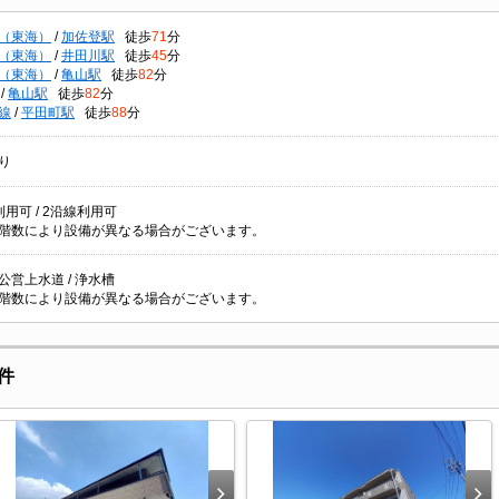
（東海）
/
加佐登駅
徒歩
71
分
（東海）
/
井田川駅
徒歩
45
分
（東海）
/
亀山駅
徒歩
82
分
/
亀山駅
徒歩
82
分
線
/
平田町駅
徒歩
88
分
り
用可 / 2沿線利用可
階数により設備が異なる場合がございます。
/ 公営上水道 / 浄水槽
階数により設備が異なる場合がございます。
件