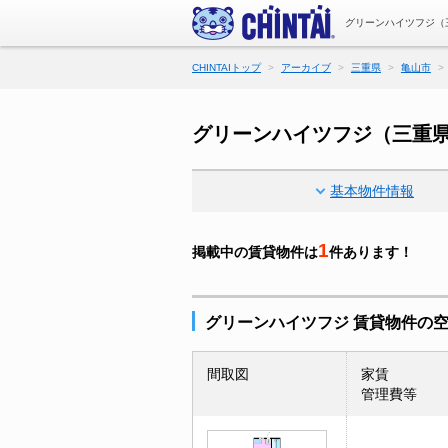
グリーンハイツフジ（
CHINTAIトップ
アーカイブ
三重県
亀山市
グリーンハイツフジ（三重
基本物件情報
1
掲載中の賃貸物件は
件あります！
グリーンハイツフジ 賃貸物件の
間取図
家賃
管理費等