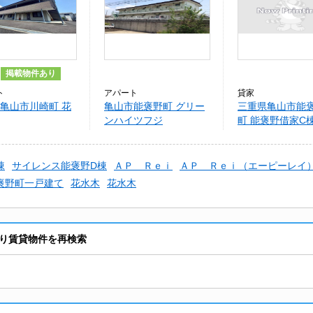
掲載物件あり
ト
アパート
貸家
亀山市川崎町 花
亀山市能褒野町 グリー
三重県亀山市能
ンハイツフジ
町 能褒野借家C
棟
サイレンス能褒野D棟
ＡＰ Ｒｅｉ
ＡＰ Ｒｅｉ（エーピーレイ
褒野町一戸建て
花水木
花水木
り賃貸物件を再検索