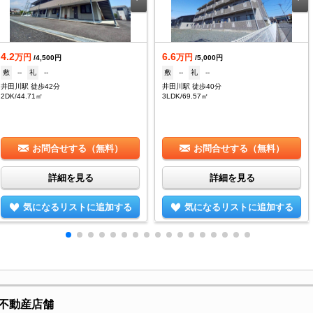
4.2
6.6
万円
万円
/4,500円
/5,000円
敷
--
礼
--
敷
--
礼
--
井田川駅 徒歩42分
井田川駅 徒歩40分
2DK/44.71㎡
3LDK/69.57㎡
お問合せする（無料）
お問合せする（無料）
詳細を見る
詳細を見る
気になるリストに追加する
気になるリストに追加する
不動産店舗