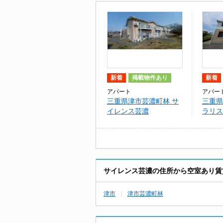
新着
掲載物件あり
新着
アパート
アパー
三重県津市芸濃町林 サ
三重県
イレンス芸濃
ラリス
サイレンス芸濃の住所から空室あり賃
津市
津市芸濃町林