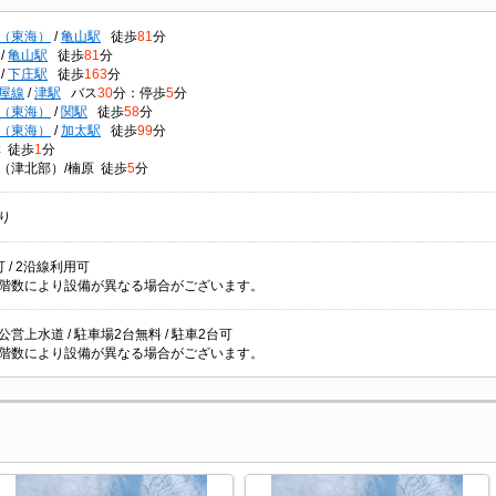
（東海）
/
亀山駅
徒歩
81
分
/
亀山駅
徒歩
81
分
/
下庄駅
徒歩
163
分
屋線
/
津駅
バス
30
分：停歩
5
分
（東海）
/
関駅
徒歩
58
分
（東海）
/
加太駅
徒歩
99
分
林 徒歩
1
分
（津北部）/楠原 徒歩
5
分
り
 / 2沿線利用可
階数により設備が異なる場合がございます。
/ 公営上水道 / 駐車場2台無料 / 駐車2台可
階数により設備が異なる場合がございます。