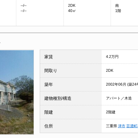
--/--
2DK
南
--/--
40㎡
1階
報
家賃
4.2万円
間取り
2DK
築年
2002年06月 (築24
建物種別/構造
アパート／木造
階建
2階建
住所
三重県
津市
芸濃町