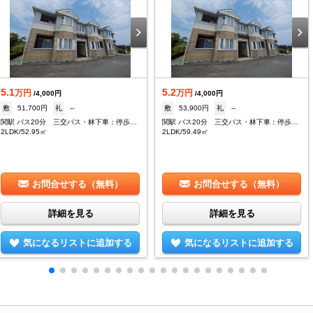
5.1
5.2
万円
万円
/4,000円
/4,000円
敷
51,700円
礼
--
敷
53,900円
礼
--
関駅 バス20分 三交バス・林下車：停歩2分
関駅 バス20分 三交バス・林下車：停歩2分
2LDK/52.95㎡
2LDK/59.49㎡
お問合せする（無料）
お問合せする（無料）
詳細を見る
詳細を見る
気になるリストに追加する
気になるリストに追加する