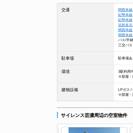
交通
関西本線
紀勢本線
紀勢本線
近鉄名古
関西本線
関西本線
バス/平
三交バス
駐車場
駐車場あ
環境
3駅利用可
※部屋・
建物設備
LPガス 
※部屋・
サイレンス芸濃周辺の空室物件