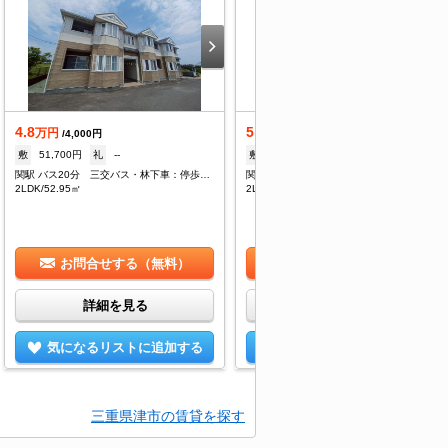
4.8
5.1
万円
万円
/4,000円
/4,000円
敷
51,700円
礼
--
敷
51,700円
礼
--
関駅 バス20分 三交バス・林下車：停歩2分
関駅 バス20分 三交バス・林下車：停歩2分
2LDK/52.95㎡
2LDK/52.95㎡
お問合せする（無料）
お問合せする（無料）
詳細を見る
詳細を見る
気になるリストに追加する
気になるリストに追加する
三重県津市の賃貸を探す