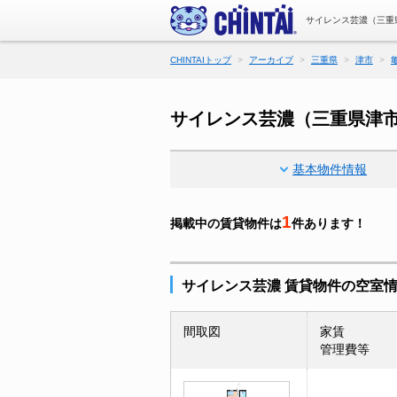
サイレンス芸濃（三重
CHINTAIトップ
アーカイブ
三重県
津市
サイレンス芸濃（三重県津
基本物件情報
1
掲載中の賃貸物件は
件あります！
サイレンス芸濃 賃貸物件の空室
間取図
家賃
管理費等