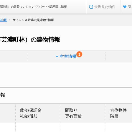
最近見た物件
気
県津市）の賃貸マンション･アパート･部屋探し情報
亀山駅
サイレンス芸濃の賃貸物件情報
市芸濃町林）の建物情報
1
空室情報
情報
敷金/保証金
間取り
方位物件
礼金/償却
専有面積
階層