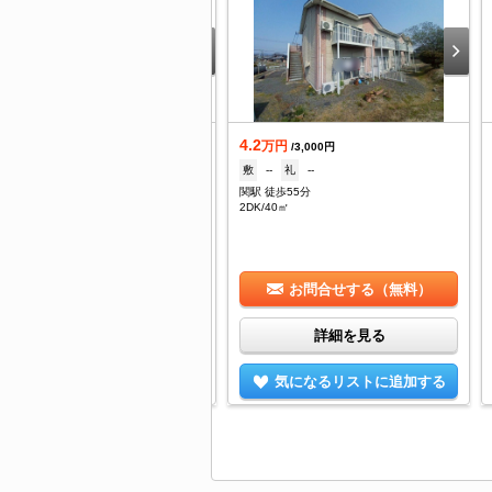
.3
4.2
万円
万円
/2,900円
/3,000円
--
礼
1ヶ月
敷
--
礼
--
津駅 バス34分 三重交通バス・新屋敷下車：停歩2分
関駅 徒歩55分
DK/50.42㎡
2DK/40㎡
お問合せする（無料）
お問合せする（無料）
詳細を見る
詳細を見る
気になるリストに追加する
気になるリストに追加する