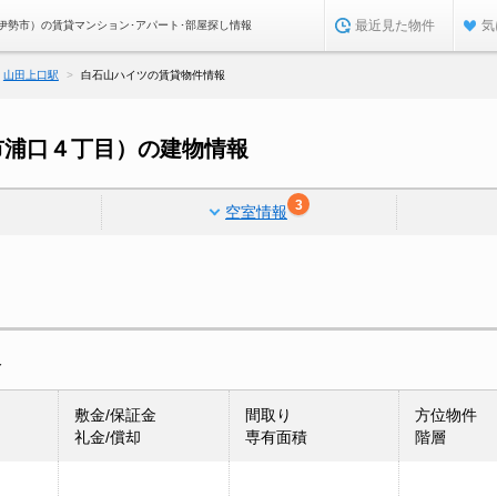
最近見た物件
気
伊勢市）の賃貸マンション･アパート･部屋探し情報
山田上口駅
白石山ハイツの賃貸物件情報
市浦口４丁目）の建物情報
3
空室情報
報
敷金/保証金
間取り
方位物件
礼金/償却
専有面積
階層