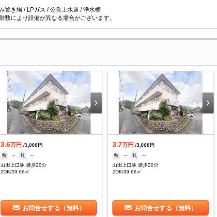
置き場 / LPガス / 公営上水道 / 浄水槽
階数により設備が異なる場合がございます。
3.6
3.7
万円
万円
/3,000円
/3,000円
敷
--
礼
--
敷
--
礼
--
山田上口駅 徒歩20分
山田上口駅 徒歩20分
2DK/39.66㎡
2DK/39.66㎡
お問合せする（無料）
お問合せする（無料）