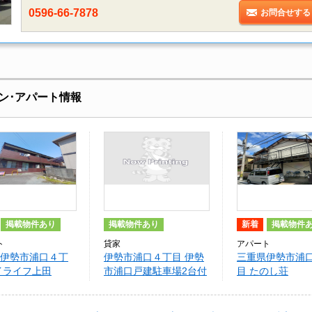
0596-66-7878
お問合せする
ン･アパート情報
掲載物件あり
掲載物件あり
新着
掲載物件
ト
貸家
アパート
伊勢市浦口４丁
伊勢市浦口４丁目 伊勢
三重県伊勢市浦
イライフ上田
市浦口戸建駐車場2台付
目 たのし荘