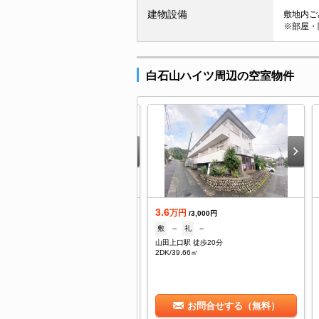
建物設備
敷地内ごみ
※部屋・
白石山ハイツ周辺の空室物件
.5
3.6
万円
万円
/3,000円
/3,000円
--
礼
--
敷
--
礼
--
田上口駅 徒歩15分
山田上口駅 徒歩20分
/20㎡
2DK/39.66㎡
お問合せする（無料）
お問合せする（無料）