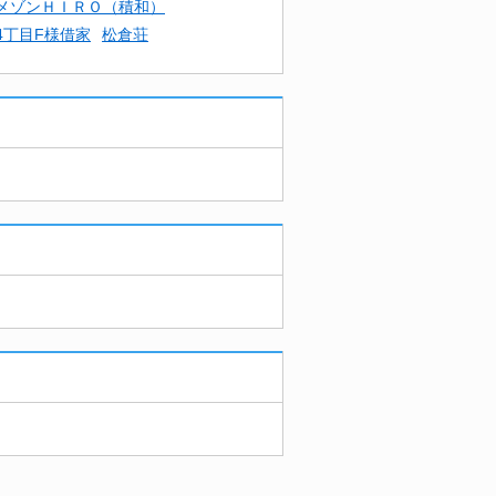
メゾンＨＩＲＯ（積和）
4丁目F様借家
松倉荘