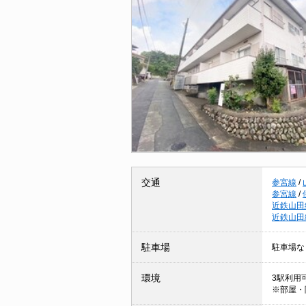
交通
参宮線
/
参宮線
/
近鉄山田
近鉄山田
駐車場
駐車場な
環境
3駅利用可
※部屋・