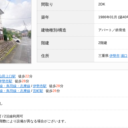
間取り
2DK
築年
1986年01月 (築40
建物種別/構造
アパート／鉄骨造
階建
2階建
住所
三重県
伊勢市
浦口
山田上口駅
徒歩
22
分
伊勢市駅
徒歩
28
分
線・鳥羽線・志摩線
/
伊勢市駅
徒歩
28
分
線・鳥羽線・志摩線
/
宮町駅
徒歩
26
分
し
 / 2沿線利用可
階数により設備が異なる場合がございます。