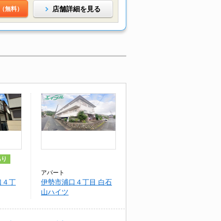
店舗詳細を見る
（無料）
あり
アパート
口４丁
伊勢市浦口４丁目 白石
山ハイツ