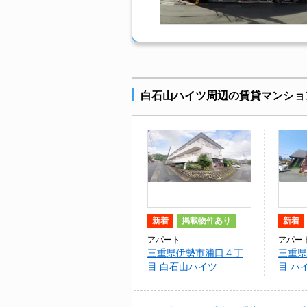
白石山ハイツ周辺の賃貸マンショ
新着
掲載物件あり
新着
アパート
アパー
三重県伊勢市浦口４丁
三重県
目 白石山ハイツ
目 ハ