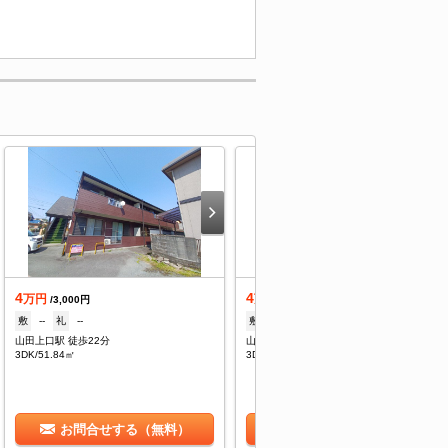
4
4
万円
万円
/3,000円
/3,000円
敷
--
礼
--
敷
--
礼
--
山田上口駅 徒歩22分
山田上口駅 徒歩22分
3DK/51.84㎡
3DK/51.84㎡
お問合せする（無料）
お問合せする（無料）