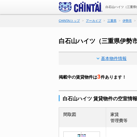
白石山ハイツ（三重県
CHINTAIトップ
アーカイブ
三重県
伊勢市
白石山ハイツ（三重県伊勢
基本物件情報
3
掲載中の賃貸物件は
件あります！
白石山ハイツ 賃貸物件の空室情
間取図
家賃
管理費等