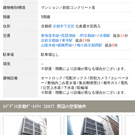
建物種別/構造
マンション／鉄筋コンクリート造
階建
5階建
住所
京都府
京都市下京区
七条通大宮西入
交通
東海道本線<琵琶湖線・JR京都線>
/
京都駅
徒歩
11
分
近鉄京都線
/
東寺駅
徒歩
19
分
山陰本線<嵯峨野線>
/
梅小路京都西駅
徒歩
8
分
駐車場
駐車場なし
環境
--
※部屋・階数により設備が異なる場合がございます。
建物設備
オートロック / 宅配ボックス / 防犯カメラ / エレベータ
ー / 敷地内ごみ置き場 / 集合郵便受け / 都市ガス / 電気
/ 公営上水道 / 下水道 / 駐輪場
※部屋・階数により設備が異なる場合がございます。
ﾚｼﾞﾃﾞﾝｽ京都ｹﾞｰﾄｼﾃｨ（207）周辺の空室物件