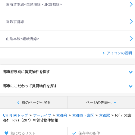
東海道本線<琵琶湖線・JR京都線>
近鉄京都線
山陰本線<嵯峨野線>
アイコンの説明
都道府県別に賃貸物件を探す
都市にこだわって賃貸物件を探す
前のページへ戻る
ページの先頭へ
CHINTAIトップ
アーカイブ
京都府
京都市下京区
京都駅
ﾚｼﾞﾃﾞﾝｽ京
都ｹﾞｰﾄｼﾃｨ（207）の賃貸物件情報
気になるリスト
保存中の条件