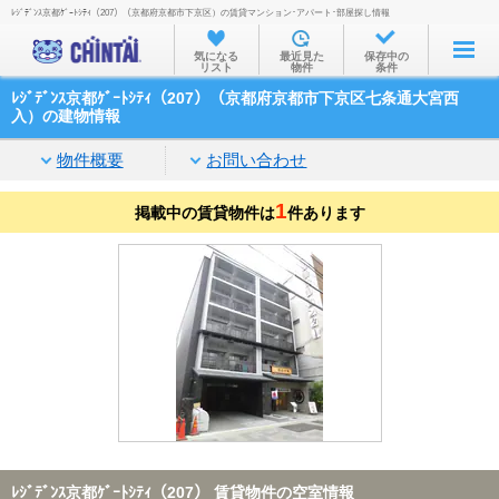
ﾚｼﾞﾃﾞﾝｽ京都ｹﾞｰﾄｼﾃｨ（207）（京都府京都市下京区）の賃貸マンション･アパート･部屋探し情報
お部屋を探す
気になる
最近見た
保存中の
リスト
物件
条件
沿線・駅から
ﾚｼﾞﾃﾞﾝｽ京都ｹﾞｰﾄｼﾃｨ（207）（京都府京都市下京区七条通大宮西
住所から
入）の建物情報
家賃相場から
物件概要
お問い合わせ
通勤通学時間から
1
掲載中の賃貸物件は
件あります
物件特集から
不動産会社から
TOP
ﾚｼﾞﾃﾞﾝｽ京都ｹﾞｰﾄｼﾃｨ（207） 賃貸物件の空室情報