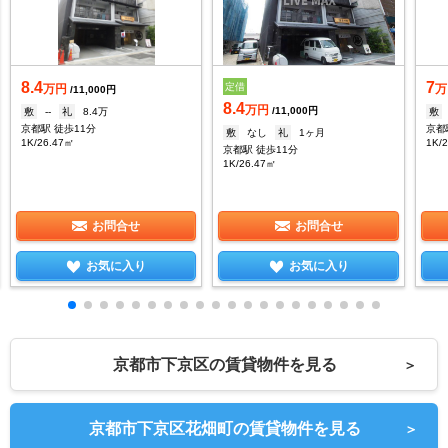
8.4
7
定借
万円
万
/11,000円
8.4
万円
/11,000円
敷
--
礼
8.4万
敷
京都駅 徒歩11分
京都
敷
なし
礼
1ヶ月
1K/26.47㎡
1K/
京都駅 徒歩11分
1K/26.47㎡
お問合せ
お問合せ
お気に入り
お気に入り
京都市下京区の賃貸物件を見る
＞
京都市下京区花畑町の賃貸物件を見る
＞