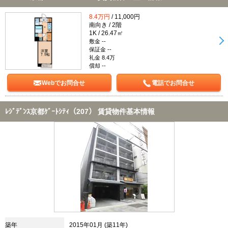
8.4万円
/ 11,000円
南向き / 2階
1K / 26.47㎡
敷金 --
保証金 --
礼金 8.4万
償却 --
Webでお問合せ
電話でお問合せ
ﾚｼﾞﾃﾞﾝｽ京都ｹﾞｰﾄｼﾃｨ（207） 賃貸物件基本情報
築年
2015年01月 (築11年)