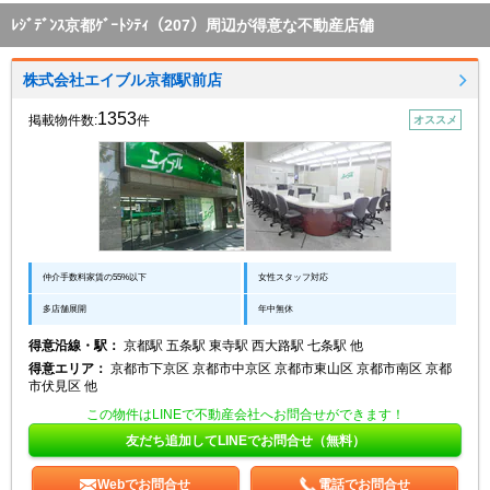
ﾚｼﾞﾃﾞﾝｽ京都ｹﾞｰﾄｼﾃｨ（207）周辺が得意な不動産店舗
株式会社エイブル京都駅前店
1353
掲載物件数:
件
オススメ
仲介手数料家賃の55%以下
女性スタッフ対応
多店舗展開
年中無休
得意沿線・駅：
京都駅 五条駅 東寺駅 西大路駅 七条駅 他
得意エリア：
京都市下京区 京都市中京区 京都市東山区 京都市南区 京都
市伏見区 他
この物件はLINEで不動産会社へお問合せができます！
友だち追加してLINEでお問合せ（無料）
Webでお問合せ
電話でお問合せ