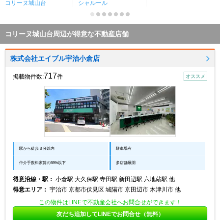
コリーヌ城山台
シャルール
コリーヌ城山台周辺が得意な不動産店舗
株式会社エイブル宇治小倉店
717
掲載物件数:
件
オススメ
駅から徒歩３分以内
駐車場有
仲介手数料家賃の55%以下
多店舗展開
得意沿線・駅：
小倉駅 大久保駅 寺田駅 新田辺駅 六地蔵駅 他
得意エリア：
宇治市 京都市伏見区 城陽市 京田辺市 木津川市 他
この物件はLINEで不動産会社へお問合せができます！
友だち追加してLINEでお問合せ（無料）