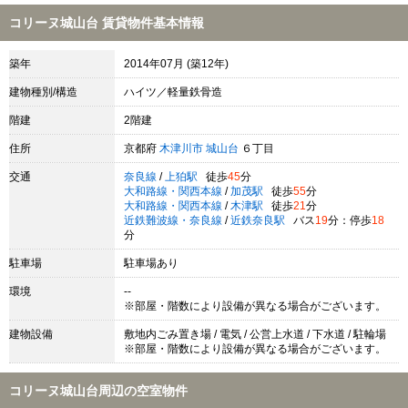
コリーヌ城山台 賃貸物件基本情報
築年
2014年07月 (築12年)
建物種別/構造
ハイツ／軽量鉄骨造
階建
2階建
住所
京都府
木津川市
城山台
６丁目
交通
奈良線
/
上狛駅
徒歩
45
分
大和路線・関西本線
/
加茂駅
徒歩
55
分
大和路線・関西本線
/
木津駅
徒歩
21
分
近鉄難波線・奈良線
/
近鉄奈良駅
バス
19
分：停歩
18
分
駐車場
駐車場あり
環境
--
※部屋・階数により設備が異なる場合がございます。
建物設備
敷地内ごみ置き場 / 電気 / 公営上水道 / 下水道 / 駐輪場
※部屋・階数により設備が異なる場合がございます。
コリーヌ城山台周辺の空室物件