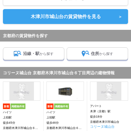
木津川市城山台の賃貸物件を見る
＞
京都府の賃貸物件を探す
沿線・駅
住所
から探す
から探す
コリーヌ城山台 京都府木津川市城山台６丁目周辺の建物情報
アパート
新着
掲載物件有
新着
掲載物件有
木津（京都）駅
ハイツ
ハイツ
徒歩18分
上狛駅
上狛駅
京都府木津川市城山台
徒歩45分
徒歩46分
コリーヌ城山台
京都府木津川市城山台６丁目
京都府木津川市城山台６丁目