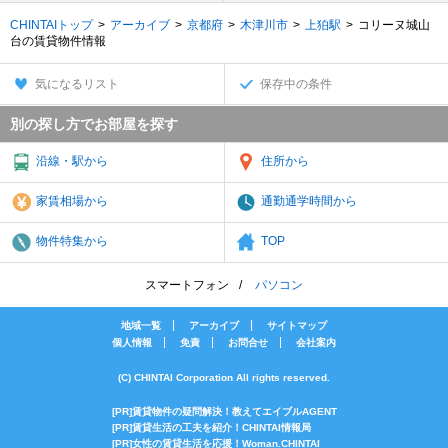
CHINTAIトップ
アーカイブ
京都府
木津川市
上狛駅
コリーヌ城山
台の賃貸物件情報
気になるリスト
保存中の条件
別の探し方でお部屋を探す
沿線・駅から
住所から
家賃相場から
通勤通学時間から
物件特集から
TOP
スマートフォン
パソコン
地域一覧
アーカイブ
サイトマップ
個人情報
免責
お問合せ
会社案内
(C) CHINTAI Corporation All rights reserved.
[PR]賃貸物件の疑問解決！教えてエイブルAGENT
[PR]賃貸生活の工夫を紹介！CHINTAI情報局
[PR]女性の賃貸生活を応援！Woman.CHINTAI