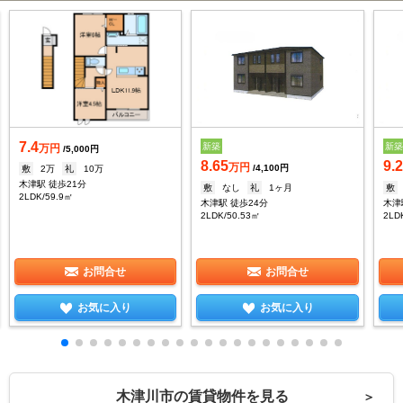
7.4
新築
新
万円
/5,000円
8.65
9.
万円
/4,100円
敷
2万
礼
10万
木津駅 徒歩21分
敷
なし
礼
1ヶ月
敷
2LDK/59.9㎡
木津駅 徒歩24分
木津
2LDK/50.53㎡
2LD
お問合せ
お問合せ
お気に入り
お気に入り
木津川市の賃貸物件を見る
＞