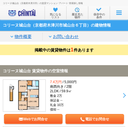
コリーヌ城山台（京都府木津川市）の賃貸マンション･アパート･部屋探し情報
お部屋を探す
気になる
最近見た
保存中の
リスト
物件
条件
沿線・駅から
コリーヌ城山台（京都府木津川市城山台６丁目）の建物情報
住所から
物件概要
お問い合わせ
家賃相場から
1
掲載中の賃貸物件は
通勤通学時間から
件あります
物件特集から
コリーヌ城山台 賃貸物件の空室情報
不動産会社から
7.4万円
/ 5,000円
TOP
南西向き / 2階
2LDK / 59.9㎡
敷金 2万
保証金 --
礼金 10万
償却 --
Webでお問合せ
電話でお問合せ