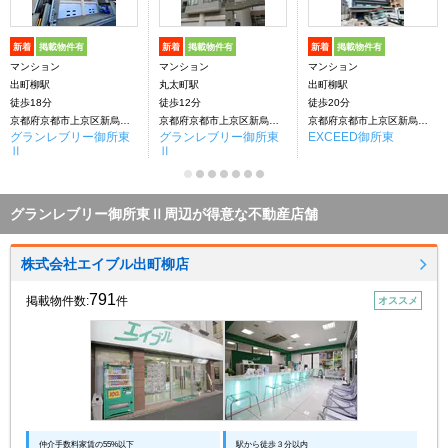
新着
掲載物件有
新着
掲載物件有
新着
掲載物件有
マンション
マンション
マンション
出町柳駅
丸太町駅
出町柳駅
徒歩18分
徒歩12分
徒歩20分
京都府京都市上京区新烏丸頭町
京都府京都市上京区新烏丸通下切通シ上る新烏丸頭町
京都府京都市上京区新烏丸通下切通シ上る東入
グランレブリー御所東
グランレブリー御所東
EXCEED御所東
Ⅱ
Ⅱ
グランレブリー御所東Ⅱ周辺が得意な不動産店舗
株式会社エイブル出町柳店
791
掲載物件数:
件
オススメ
仲介手数料家賃の55%以下
駅から徒歩３分以内