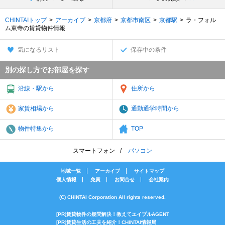
CHINTAIトップ
アーカイブ
京都府
京都市南区
京都駅
ラ・フォル
ム東寺の賃貸物件情報
気になるリスト
保存中の条件
別の探し方でお部屋を探す
沿線・駅から
住所から
家賃相場から
通勤通学時間から
物件特集から
TOP
スマートフォン
パソコン
地域一覧
アーカイブ
サイトマップ
個人情報
免責
お問合せ
会社案内
(C) CHINTAI Corporation All rights reserved.
[PR]賃貸物件の疑問解決！教えてエイブルAGENT
[PR]賃貸生活の工夫を紹介！CHINTAI情報局