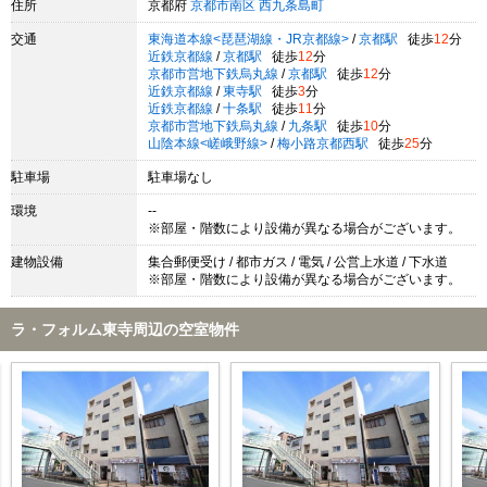
住所
京都府
京都市南区
西九条島町
交通
東海道本線<琵琶湖線・JR京都線>
/
京都駅
徒歩
12
分
近鉄京都線
/
京都駅
徒歩
12
分
京都市営地下鉄烏丸線
/
京都駅
徒歩
12
分
近鉄京都線
/
東寺駅
徒歩
3
分
近鉄京都線
/
十条駅
徒歩
11
分
京都市営地下鉄烏丸線
/
九条駅
徒歩
10
分
山陰本線<嵯峨野線>
/
梅小路京都西駅
徒歩
25
分
駐車場
駐車場なし
環境
--
※部屋・階数により設備が異なる場合がございます。
建物設備
集合郵便受け / 都市ガス / 電気 / 公営上水道 / 下水道
※部屋・階数により設備が異なる場合がございます。
ラ・フォルム東寺周辺の空室物件