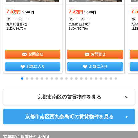
7.5
7.3
7.
万円
万円
/5,500円
/5,500円
敷
--
礼
--
敷
--
礼
--
敷
九条駅 徒歩9分
九条駅 徒歩9分
九条
1LDK/36.79㎡
1LDK/36.79㎡
1LD
お問合せ
お問合せ
お気に入り
お気に入り
京都市南区の賃貸物件を見る
＞
京都市南区西九条島町の賃貸物件を見る
＞
京都府の賃貸物件を探す