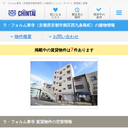
ラ・フォルム東寺（京都府京都市南区）の賃貸マンション･アパート･部屋探し情報
お部屋を探す
気になる
最近見た
保存中の
リスト
物件
条件
沿線・駅から
ラ・フォルム東寺（京都府京都市南区西九条島町）の建物情報
住所から
物件概要
お問い合わせ
家賃相場から
7
掲載中の賃貸物件は
通勤通学時間から
件あります
物件特集から
不動産会社から
TOP
ラ・フォルム東寺 賃貸物件の空室情報