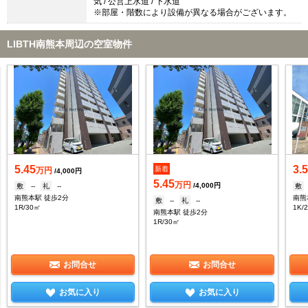
気 / 公営上水道 / 下水道
※部屋・階数により設備が異なる場合がございます。
LIBTH南熊本周辺の空室物件
5.45
3.
新着
万円
/4,000円
5.45
万円
/4,000円
敷
--
礼
--
敷
南熊本駅 徒歩2分
南熊
敷
--
礼
--
1R/30㎡
1K/
南熊本駅 徒歩2分
1R/30㎡
お問合せ
お問合せ
お気に入り
お気に入り