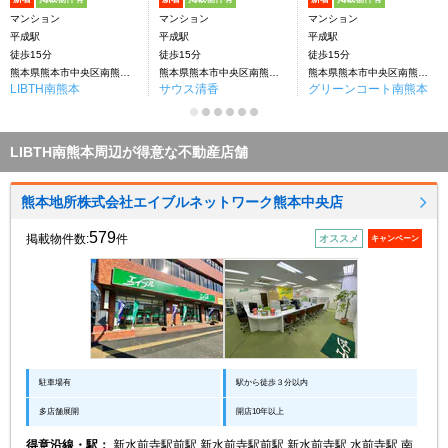
マンション
マンション
マンション
平成駅
平成駅
平成駅
徒歩15分
徒歩15分
徒歩15分
熊本県熊本市中央区南熊本3丁目
熊本県熊本市中央区南熊本3丁目
熊本県熊本市中央区南熊本5丁目
LIBTH南熊本
サウス清香
グリーンコート南熊本
LIBTH南熊本周辺が得意な不動産店舗
熊本地所株式会社エイブルネットワーク熊本中央店
579
掲載物件数:
件
オススメ
キャンペーン
駐車場有
駅から徒歩３分以内
多店舗展開
開店10年以上
得意沿線・駅：
新水前寺駅前駅 新水前寺駅前駅 新水前寺駅 水前寺駅 南