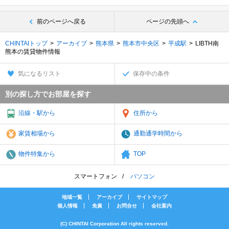
前のページへ戻る
ページの先頭へ
CHINTAIトップ
アーカイブ
熊本県
熊本市中央区
平成駅
LIBTH南
熊本の賃貸物件情報
気になるリスト
保存中の条件
別の探し方でお部屋を探す
沿線・駅から
住所から
家賃相場から
通勤通学時間から
物件特集から
TOP
スマートフォン
パソコン
地域一覧
アーカイブ
サイトマップ
個人情報
免責
お問合せ
会社案内
(C) CHINTAI Corporation All rights reserved.