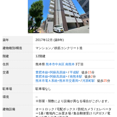
築年
2017年12月 (築8年)
建物種別/構造
マンション／鉄筋コンクリート造
階建
12階建
住所
熊本県
熊本市中央区
南熊本
3丁目
交通
豊肥本線<阿蘇高原線>
/
平成駅
徒歩
15
分
豊肥本線<阿蘇高原線>
/
南熊本駅
徒歩
2
分
熊本市電Ａ系統<熊本市交通局>
/
河原町駅
徒歩
25
分
駐車場
駐車場なし
環境
--
※部屋・階数により設備が異なる場合がございます。
建物設備
オートロック / 宅配ボックス / 防犯カメラ / エレベータ
ー1基 / 敷地内ごみ置き場 / 集合郵便受け / LPガス / 電