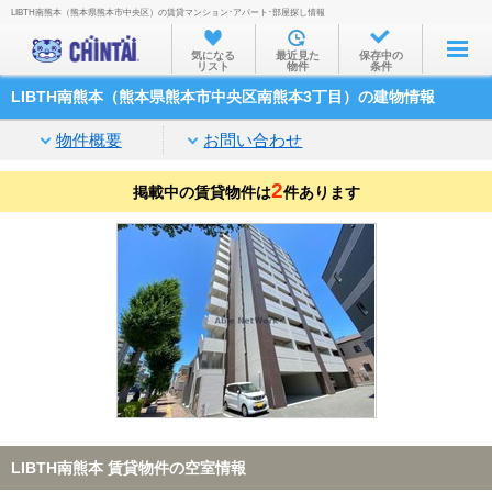
LIBTH南熊本（熊本県熊本市中央区）の賃貸マンション･アパート･部屋探し情報
お部屋を探す
気になる
最近見た
保存中の
リスト
物件
条件
沿線・駅から
LIBTH南熊本（熊本県熊本市中央区南熊本3丁目）の建物情報
住所から
物件概要
お問い合わせ
家賃相場から
2
掲載中の賃貸物件は
通勤通学時間から
件あります
物件特集から
不動産会社から
TOP
LIBTH南熊本 賃貸物件の空室情報