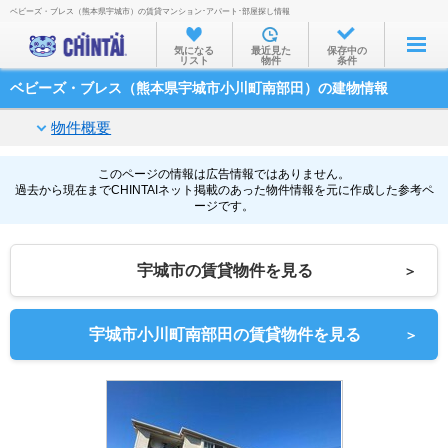
ベビーズ・ブレス（熊本県宇城市）の賃貸マンション･アパート･部屋探し情報
お部屋を探す
気になる
最近見た
保存中の
リスト
物件
条件
沿線・駅から
ベビーズ・ブレス（熊本県宇城市小川町南部田）の建物情報
住所から
物件概要
家賃相場から
通勤通学時間から
このページの情報は広告情報ではありません。
過去から現在までCHINTAIネット掲載のあった物件情報を元に作成した参考ペ
ージです。
物件特集から
不動産会社から
宇城市の賃貸物件を見る
＞
TOP
宇城市小川町南部田の賃貸物件を見る
＞