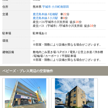
住所
熊本県
宇城市
小川町南部田
交通
鹿児島本線
/
松橋駅
車
22
分
鹿児島本線
/
小川駅
車
8
分
産交バス/宇城市小川支所前 徒歩
16
分
産交バス（宇城市）/宇城市小川支所前 徒歩
16
分
駐車場
駐車場あり
環境
--
※部屋・階数により設備が異なる場合がございます。
建物設備
敷地内ごみ置き場 / LPガス / 電気 / 公営上水道 / 浄水槽
/ 駐輪場 / カーポート / 平面駐車場
※部屋・階数により設備が異なる場合がございます。
ベビーズ・ブレス周辺の空室物件