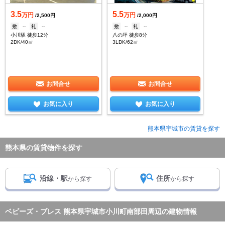
3.5
5.5
万円
万円
/2,500円
/2,000円
敷
--
礼
--
敷
--
礼
--
小川駅 徒歩12分
八の坪 徒歩8分
2DK/40㎡
3LDK/62㎡
お問合せ
お問合せ
お気に入り
お気に入り
熊本県宇城市の賃貸を探す
熊本県の賃貸物件を探す
沿線・駅
住所
から探す
から探す
ベビーズ・ブレス 熊本県宇城市小川町南部田周辺の建物情報