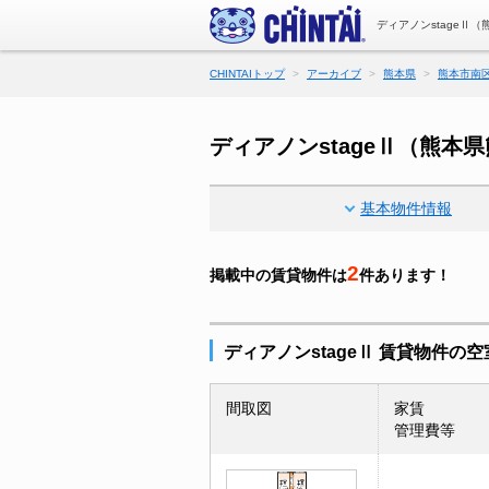
ディアノンstageⅡ
CHINTAIトップ
アーカイブ
熊本県
熊本市南
ディアノンstageⅡ（熊
基本物件情報
2
掲載中の賃貸物件は
件あります！
ディアノンstageⅡ 賃貸物件の
間取図
家賃
管理費等