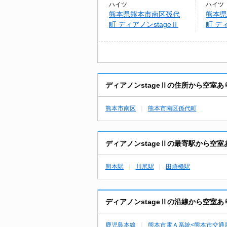
ハイツ
ハイツ
熊本県熊本市南区孫代
熊本県
町 ディアノンstageⅡ
町 デ
ディアノンstageⅡの住所から空室
熊本市南区
熊本市南区孫代町
ディアノンstageⅡの最寄駅から空
熊本駅
川尻駅
田崎橋駅
ディアノンstageⅡの沿線から空室
鹿児島本線
熊本市電Ａ系統<熊本市交通