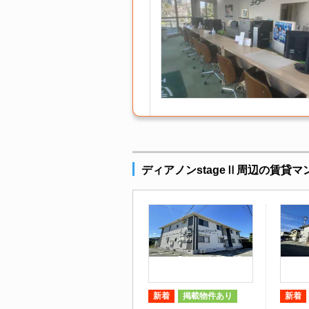
ディアノンstageⅡ周辺の賃貸
新着
掲載物件あり
新着