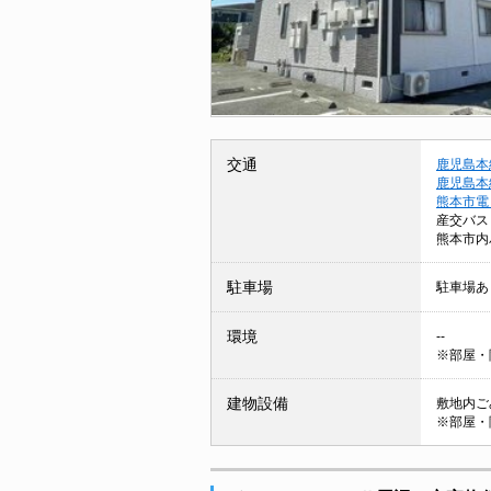
交通
鹿児島本
鹿児島本
熊本市電
産交バス
熊本市内
駐車場
駐車場あ
環境
--
※部屋・
建物設備
敷地内ごみ
※部屋・