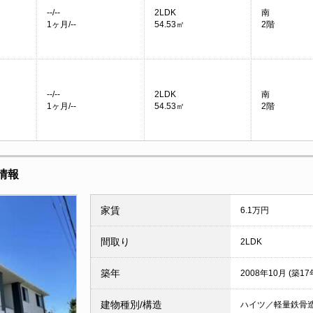
--/--
2LDK
南
1ヶ月/--
54.53㎡
2階
--/--
2LDK
南
1ヶ月/--
54.53㎡
2階
情報
家賃
6.1万円
間取り
2LDK
築年
2008年10月 (築17
建物種別/構造
ハイツ／軽量鉄骨