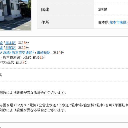
階建
2階建
住所
熊本県
熊本市南区
線
/
熊本駅
車
16
分
線
/
川尻駅
車
12
分
Ａ系統<熊本市交通局>
/
田崎橋駅
車
14
分
（熊本市周辺）/孫代 徒歩
1
分
バス/孫代 徒歩
2
分
り
階数により設備が異なる場合がございます。
置き場 / LPガス / 電気 / 公営上水道 / 下水道 / 駐車場2台無料 / 駐車2台可 / 平面駐
階数により設備が異なる場合がございます。