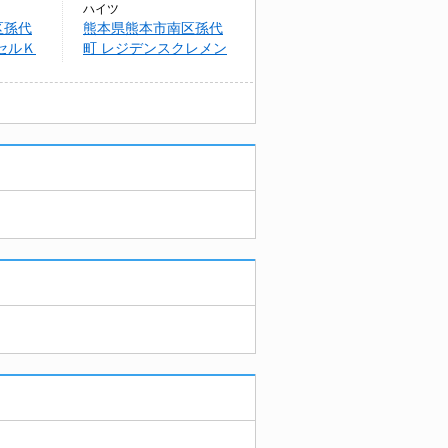
ハイツ
区孫代
熊本県熊本市南区孫代
セルＫ
町 レジデンスクレメン
トⅡ