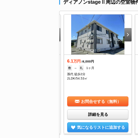
ディアノンstageⅡ周辺の空室物
.5
6.1
万円
万円
/--
/4,000円
--
礼
--
敷
--
礼
1ヶ月
分字 徒歩9分
孫代 徒歩2分
DK/65.6㎡
2LDK/54.53㎡
お問合せする（無料）
お問合せする（無料）
詳細を見る
詳細を見る
気になるリストに追加する
気になるリストに追加する