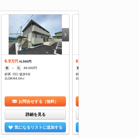
6.9
6.9
万円
万円
/4,500円
/4,500円
敷
--
礼
69,000円
敷
--
礼
69,000円
砂原･川口 徒歩5分
砂原･川口 徒歩5分
2LDK/64.04㎡
2LDK/64.04㎡
お問合せする（無料）
お問合せする（無料）
詳細を見る
詳細を見る
気になるリストに追加する
気になるリストに追加する