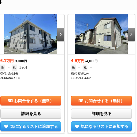
件
6.1
4.9
万円
万円
/4,000円
/4,000円
敷
--
礼
1ヶ月
敷
--
礼
--
孫代 徒歩2分
孫代 徒歩1分
2LDK/54.53㎡
1LDK/41.43㎡
お問合せする（無料）
お問合せする（無料）
詳細を見る
詳細を見る
気になるリストに追加する
気になるリストに追加する