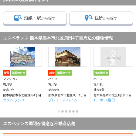
沿線・駅
住所
から探す
から探す
エスペランス 熊本県熊本市北区飛田4丁目周辺の建物情報
新着
掲載物件有
新着
掲載物件有
掲載物件有
マンション
ハイツ
ハイツ
堀川駅
堀川駅
堀川駅
徒歩7分
徒歩9分
徒歩6分
熊本県熊本市北区飛田4丁目
熊本県熊本市北区飛田4丁目
熊本県熊本市北区飛田4丁目
エスペランス
プレミールハイム
TORISIA飛田
エスペランス周辺が得意な不動産店舗