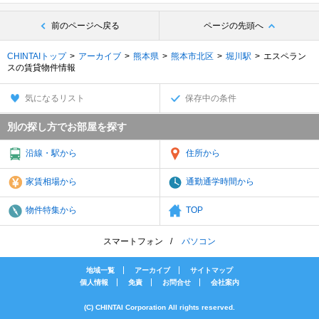
前のページへ戻る
ページの先頭へ
CHINTAIトップ
アーカイブ
熊本県
熊本市北区
堀川駅
エスペラン
スの賃貸物件情報
気になるリスト
保存中の条件
別の探し方でお部屋を探す
沿線・駅から
住所から
家賃相場から
通勤通学時間から
物件特集から
TOP
スマートフォン
パソコン
地域一覧
アーカイブ
サイトマップ
個人情報
免責
お問合せ
会社案内
(C) CHINTAI Corporation All rights reserved.