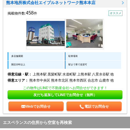
熊本地所株式会社エイブルネットワーク熊本本店
458
掲載物件数:
件
オススメ
多店舗展開
駐車場有
開店10年以上
駅まで車で送迎可
得意沿線・駅：
上熊本駅 黒髪町駅 水道町駅 上熊本駅 八景水谷駅 他
得意エリア：
熊本市中央区 熊本市北区 熊本市西区 合志市 山鹿市 他
この物件はLINEで不動産会社へお問合せができます！
友だち追加してLINEでお問合せ（無料）
Webでお問合せ
電話でお問合せ
エスペランスの住所から空室を再検索