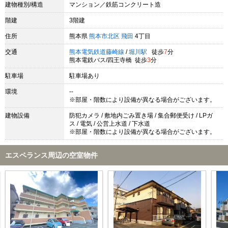
建物種別/構造
マンション／鉄筋コンクリート造
階建
3階建
住所
熊本県
熊本市北区
飛田
4丁目
交通
熊本電気鉄道藤崎線
/
堀川駅
徒歩
7
分
熊本電鉄バス/四王寺橋 徒歩
3
分
駐車場
駐車場あり
環境
--
※部屋・階数により設備が異なる場合がございます。
建物設備
防犯カメラ / 敷地内ごみ置き場 / 集合郵便受け / LPガ
ス / 電気 / 公営上水道 / 下水道
※部屋・階数により設備が異なる場合がございます。
エスペランス周辺の空室物件