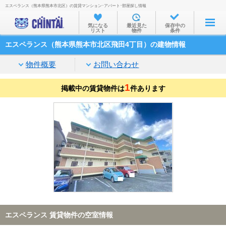
エスペランス（熊本県熊本市北区）の賃貸マンション･アパート･部屋探し情報
お部屋を探す
気になる
最近見た
保存中の
リスト
物件
条件
沿線・駅から
エスペランス（熊本県熊本市北区飛田4丁目）の建物情報
住所から
物件概要
お問い合わせ
家賃相場から
1
掲載中の賃貸物件は
通勤通学時間から
件あります
物件特集から
不動産会社から
TOP
エスペランス 賃貸物件の空室情報