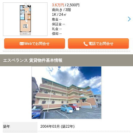
3.6万円
/ 2,500円
南向き / 3階
1K / 24㎡
敷金 --
保証金 --
礼金 --
償却 --
Webでお問合せ
電話でお問合せ
エスペランス 賃貸物件基本情報
築年
2004年03月 (築22年)