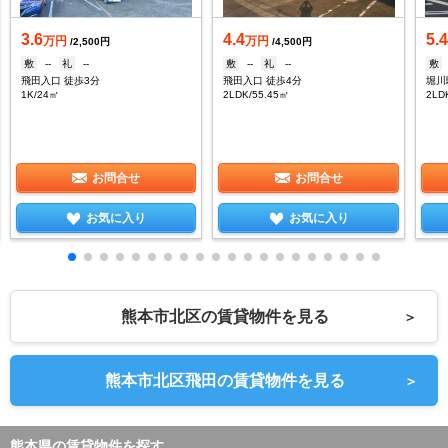
3.6
4.4
5.
万円
万円
/2,500円
/4,500円
敷
--
礼
--
敷
--
礼
--
敷
飛田入口 徒歩3分
飛田入口 徒歩4分
堀川
1K/24㎡
2LDK/55.45㎡
2LD
お問合せ
お問合せ
お気に入り
お気に入り
熊本市北区の賃貸物件を見る
＞
熊本市北区飛田の賃貸物件を見る
＞
熊本県の賃貸物件を探す