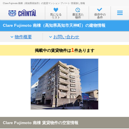
Clare Fujimoto 南棟（高知県高知市）の賃貸マンション･アパート･部屋探し情報
お部屋を探す
気になる
最近見た
保存中の
リスト
物件
条件
沿線・駅から
Clare Fujimoto 南棟（高知県高知市天神町）の建物情報
住所から
物件概要
お問い合わせ
家賃相場から
1
掲載中の賃貸物件は
通勤通学時間から
件あります
物件特集から
不動産会社から
TOP
Clare Fujimoto 南棟 賃貸物件の空室情報