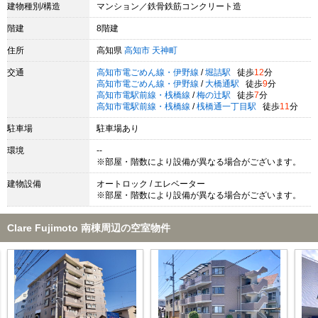
建物種別/構造
マンション／鉄骨鉄筋コンクリート造
階建
8階建
住所
高知県
高知市
天神町
交通
高知市電ごめん線・伊野線
/
堀詰駅
徒歩
12
分
高知市電ごめん線・伊野線
/
大橋通駅
徒歩
9
分
高知市電駅前線・桟橋線
/
梅の辻駅
徒歩
7
分
高知市電駅前線・桟橋線
/
桟橋通一丁目駅
徒歩
11
分
駐車場
駐車場あり
環境
--
※部屋・階数により設備が異なる場合がございます。
建物設備
オートロック / エレベーター
※部屋・階数により設備が異なる場合がございます。
Clare Fujimoto 南棟周辺の空室物件