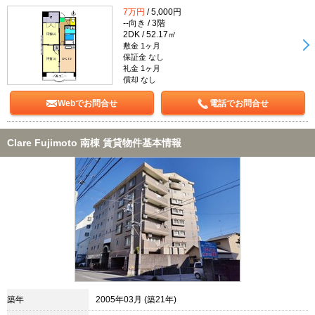
7万円
/ 5,000円
--向き / 3階
2DK / 52.17㎡
敷金 1ヶ月
保証金 なし
礼金 1ヶ月
償却 なし
Webでお問合せ
電話でお問合せ
Clare Fujimoto 南棟 賃貸物件基本情報
築年
2005年03月 (築21年)