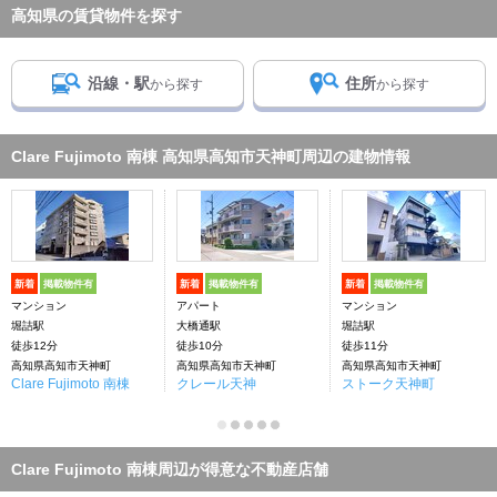
高知県の賃貸物件を探す
沿線・駅
住所
から探す
から探す
Clare Fujimoto 南棟 高知県高知市天神町周辺の建物情報
新着
掲載物件有
新着
掲載物件有
新着
掲載物件有
マンション
アパート
マンション
堀詰駅
大橋通駅
堀詰駅
徒歩12分
徒歩10分
徒歩11分
高知県高知市天神町
高知県高知市天神町
高知県高知市天神町
Clare Fujimoto 南棟
クレール天神
ストーク天神町
Clare Fujimoto 南棟周辺が得意な不動産店舗