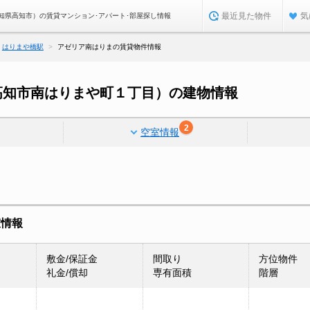
最近見た物件
気
知県高知市）の賃貸マンション･アパート･部屋探し情報
はりまや橋駅
アゼリア南はりまの賃貸物件情報
高知市南はりまや町１丁目）の建物情報
2
空室情報
室情報
敷金/保証金
間取り
方位物件
礼金/償却
専有面積
階層