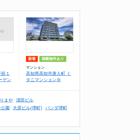
新着
掲載物件あり
マンション
手筋１
高知県高知市唐人町 ミ
ーデン
タニマンションⅢ
りまや
濵田ビル
央公園
大原ビル(堺町)
パンダ堺町