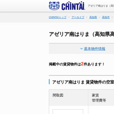
アゼリア南はりま（高
CHINTAIトップ
アーカイブ
高知県
高知市
アゼリア南はりま（高知県
基本物件情報
2
掲載中の賃貸物件は
件あります！
アゼリア南はりま 賃貸物件の空
間取図
家賃
管理費等