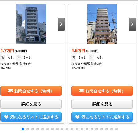
4.7
4.5
万円
万円
/4,000円
/3,000円
敷
なし
礼
1ヶ月
敷
1ヶ月
礼
なし
はりまや橋駅 徒歩3分
はりまや橋駅 徒歩3分
1K/29㎡
1K/30.9㎡
お問合せする（無料）
お問合せする（無料）
詳細を見る
詳細を見る
気になるリストに追加する
気になるリストに追加する