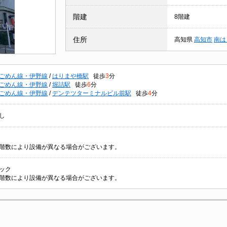
階建
8階建
住所
高知県
高知市
南は
ごめん線・伊野線
/
はりまや橋駅
徒歩
3
分
ごめん線・伊野線
/
堀詰駅
徒歩
6
分
ごめん線・伊野線
/
デンテツターミナルビル前駅
徒歩
4
分
し
階数により設備が異なる場合がございます。
ック
階数により設備が異なる場合がございます。