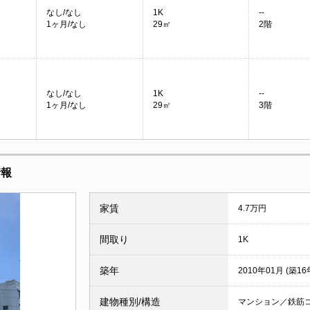
なし/なし
1K
--
1ヶ月/なし
29㎡
2階
なし/なし
1K
--
1ヶ月/なし
29㎡
3階
情報
家賃
4.7万円
間取り
1K
築年
2010年01月 (築16
建物種別/構造
マンション／鉄筋