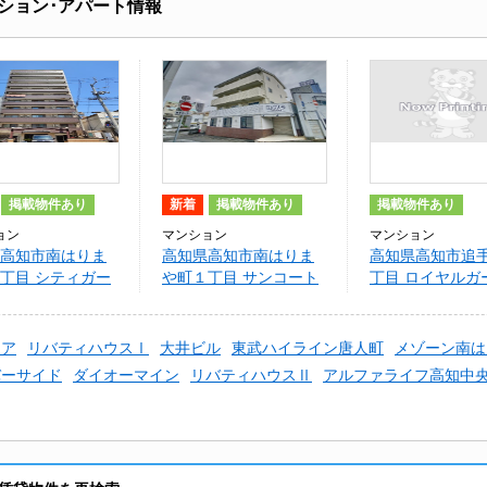
ション･アパート情報
掲載物件あり
新着
掲載物件あり
掲載物件あり
ョン
マンション
マンション
高知市南はりま
高知県高知市南はりま
高知県高知市追
丁目 シティガー
や町１丁目 サンコート
丁目 ロイヤルガ
りまや
南はりまや
追手筋(601)
エア
リバティハウスⅠ
大井ビル
東武ハイライン唐人町
メゾーン南は
バーサイド
ダイオーマイン
リバティハウスⅡ
アルファライフ高知中