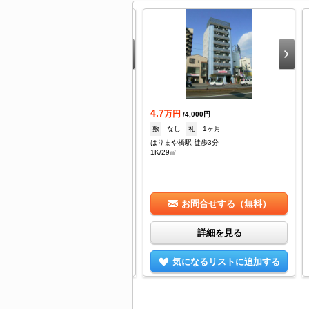
.5
4.7
万円
万円
/3,000円
/4,000円
1ヶ月
礼
1ヶ月
敷
なし
礼
1ヶ月
の辻駅 徒歩4分
はりまや橋駅 徒歩3分
/26.6㎡
1K/29㎡
お問合せする（無料）
お問合せする（無料）
詳細を見る
詳細を見る
気になるリストに追加する
気になるリストに追加する