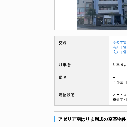
交通
高知市電
高知市電
高知市電
駐車場
駐車場な
環境
--
※部屋・
建物設備
オートロ
※部屋・
アゼリア南はりま周辺の空室物件