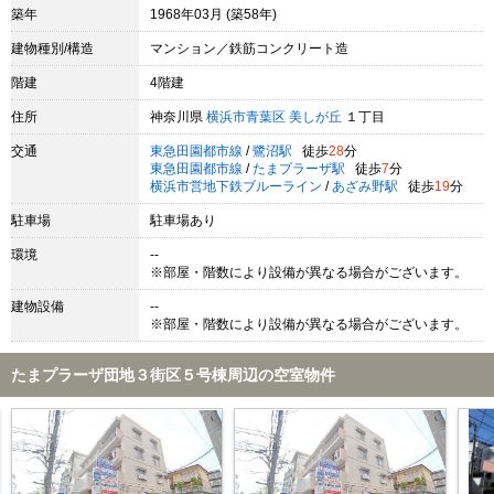
築年
1968年03月 (築58年)
建物種別/構造
マンション／鉄筋コンクリート造
階建
4階建
住所
神奈川県
横浜市青葉区
美しが丘
１丁目
交通
東急田園都市線
/
鷺沼駅
徒歩
28
分
東急田園都市線
/
たまプラーザ駅
徒歩
7
分
横浜市営地下鉄ブルーライン
/
あざみ野駅
徒歩
19
分
駐車場
駐車場あり
環境
--
※部屋・階数により設備が異なる場合がございます。
建物設備
--
※部屋・階数により設備が異なる場合がございます。
たまプラーザ団地３街区５号棟周辺の空室物件