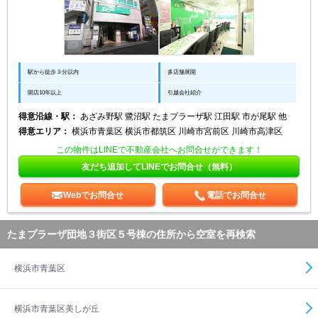
駅から徒歩３分以内
多店舗展開
開店10年以上
引越会社紹介
得意沿線・駅：
あざみ野駅 鷺沼駅 たまプラーザ駅 江田駅 市が尾駅 他
得意エリア：
横浜市青葉区 横浜市都筑区 川崎市宮前区 川崎市高津区
この物件はLINEで不動産会社へお問合せができます！
友だち追加してLINEでお問合せ（無料）
Webでお問合せ
電話でお問合せ
たまプラーザ団地３街区５号棟の住所から空室を再検索
横浜市青葉区
横浜市青葉区美しが丘