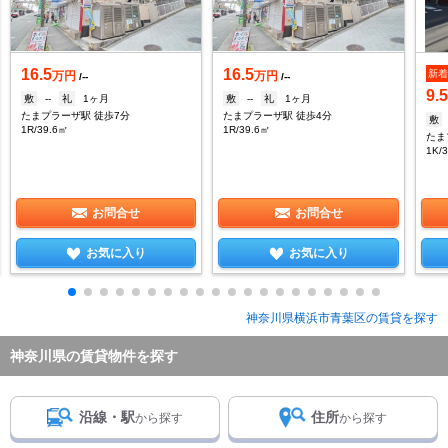
16.5
16.5
新
万円
万円
/--
/--
9.
敷
--
礼
1ヶ月
敷
--
礼
1ヶ月
たまプラーザ駅 徒歩7分
たまプラーザ駅 徒歩4分
敷
1R/39.6㎡
1R/39.6㎡
たま
1K/
お問合せ
お問合せ
お気に入り
お気に入り
神奈川県横浜市青葉区の賃貸を探す
神奈川県の賃貸物件を探す
沿線・駅
住所
から探す
から探す