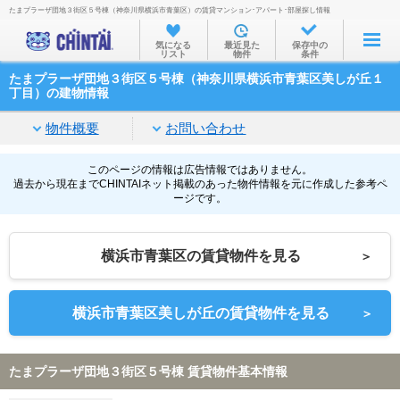
たまプラーザ団地３街区５号棟（神奈川県横浜市青葉区）の賃貸マンション･アパート･部屋探し情報
お部屋を探す
気になる
最近見た
保存中の
リスト
物件
条件
沿線・駅から
たまプラーザ団地３街区５号棟（神奈川県横浜市青葉区美しが丘１
住所から
丁目）の建物情報
家賃相場から
物件概要
お問い合わせ
通勤通学時間から
このページの情報は広告情報ではありません。
過去から現在までCHINTAIネット掲載のあった物件情報を元に作成した参考ペ
物件特集から
ージです。
不動産会社から
横浜市青葉区の賃貸物件を見る
＞
TOP
横浜市青葉区美しが丘の賃貸物件を見る
＞
たまプラーザ団地３街区５号棟 賃貸物件基本情報