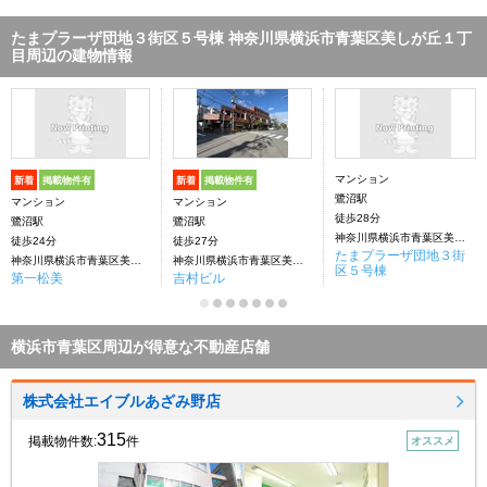
たまプラーザ団地３街区５号棟 神奈川県横浜市青葉区美しが丘１丁
目周辺の建物情報
マンション
新着
掲載物件有
新着
掲載物件有
鷺沼駅
マンション
マンション
徒歩28分
鷺沼駅
鷺沼駅
神奈川県横浜市青葉区美しが丘１丁目
徒歩24分
徒歩27分
たまプラーザ団地３街
神奈川県横浜市青葉区美しが丘１丁目
神奈川県横浜市青葉区美しが丘１丁目
区５号棟
第一松美
吉村ビル
横浜市青葉区周辺が得意な不動産店舗
株式会社エイブルあざみ野店
315
掲載物件数:
件
オススメ