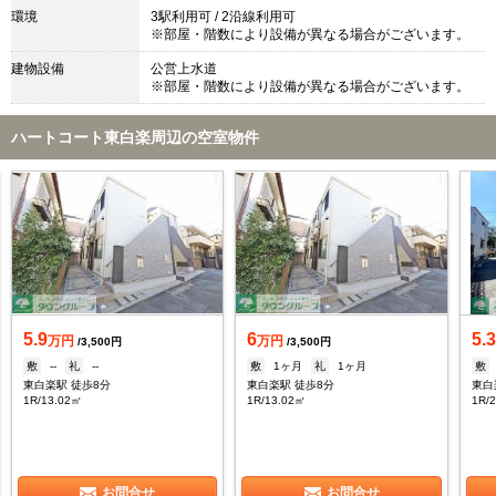
環境
3駅利用可 / 2沿線利用可
※部屋・階数により設備が異なる場合がございます。
建物設備
公営上水道
※部屋・階数により設備が異なる場合がございます。
ハートコート東白楽周辺の空室物件
5.9
6
5.
万円
万円
/3,500円
/3,500円
敷
--
礼
--
敷
1ヶ月
礼
1ヶ月
敷
東白楽駅 徒歩8分
東白楽駅 徒歩8分
東白
1R/13.02㎡
1R/13.02㎡
1R/
お問合せ
お問合せ