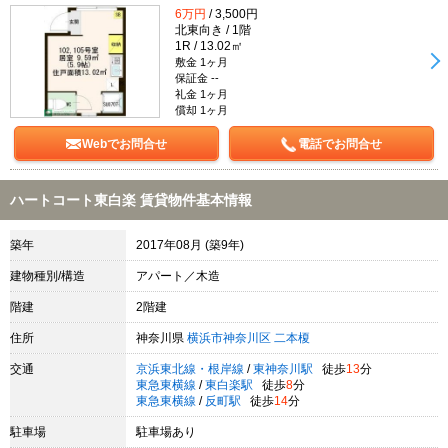
6万円
/ 3,500円
北東向き / 1階
1R / 13.02㎡
敷金 1ヶ月
保証金 --
礼金 1ヶ月
償却 1ヶ月
Webでお問合せ
電話でお問合せ
ハートコート東白楽 賃貸物件基本情報
築年
2017年08月 (築9年)
建物種別/構造
アパート／木造
階建
2階建
住所
神奈川県
横浜市神奈川区
二本榎
交通
京浜東北線・根岸線
/
東神奈川駅
徒歩
13
分
東急東横線
/
東白楽駅
徒歩
8
分
東急東横線
/
反町駅
徒歩
14
分
駐車場
駐車場あり