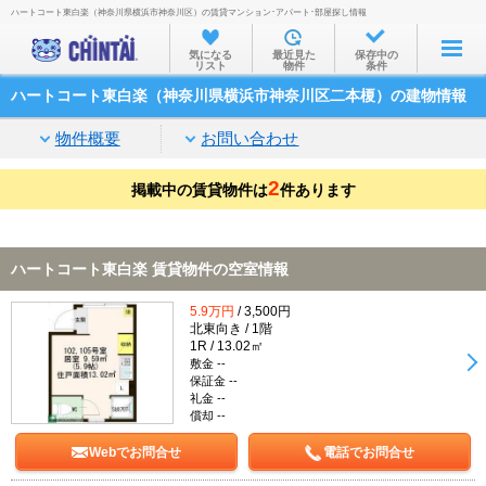
ハートコート東白楽（神奈川県横浜市神奈川区）の賃貸マンション･アパート･部屋探し情報
お部屋を探す
気になる
最近見た
保存中の
リスト
物件
条件
沿線・駅から
ハートコート東白楽（神奈川県横浜市神奈川区二本榎）の建物情報
住所から
物件概要
お問い合わせ
家賃相場から
2
掲載中の賃貸物件は
通勤通学時間から
件あります
物件特集から
ハートコート東白楽 賃貸物件の空室情報
不動産会社から
5.9万円
/ 3,500円
TOP
北東向き / 1階
1R / 13.02㎡
敷金 --
保証金 --
礼金 --
償却 --
Webでお問合せ
電話でお問合せ