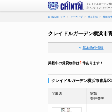
クレイドルガーデン横
貸マンション･アパー
CHINTAIトップ
アーカイブ
神奈川県
横浜市
クレイドルガーデン横浜市
基本物件情報
1
掲載中の賃貸物件は
件あります！
クレイドルガーデン横浜市青葉区
間取図
家賃
管理費等