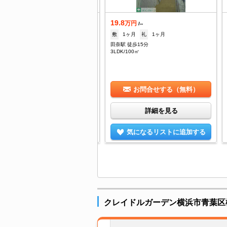
0.4
19.8
万円
万円
/12,000円
/--
1ヶ月
礼
--
敷
1ヶ月
礼
1ヶ月
田駅 徒歩18分
田奈駅 徒歩15分
DK/79.19㎡
3LDK/100㎡
お問合せする（無料）
お問合せする（無料）
詳細を見る
詳細を見る
気になるリストに追加する
気になるリストに追加する
クレイドルガーデン横浜市青葉区