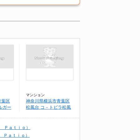
マンション
青葉区
神奈川県横浜市青葉区
ルガー
松風台 コ－トビラ松風
区松風
 Ｐａｔｉｏ）
 Ｐａｔｉｏ）