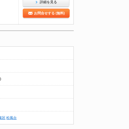
詳細を見る
お問合せする (無料)
)
葉区
松風台