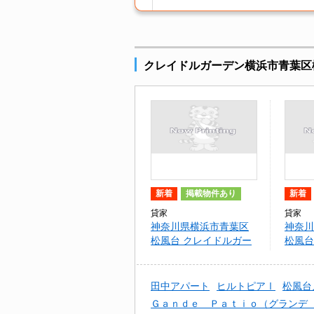
クレイドルガーデン横浜市青葉区
新着
掲載物件あり
新着
貸家
貸家
神奈川県横浜市青葉区
神奈川
松風台 クレイドルガー
松風台
デン横浜市青葉区松風
デン横
台第１ １号棟
台第１
田中アパート
ヒルトピアⅠ
松風台
Ｇａｎｄｅ Ｐａｔｉｏ（グランデ