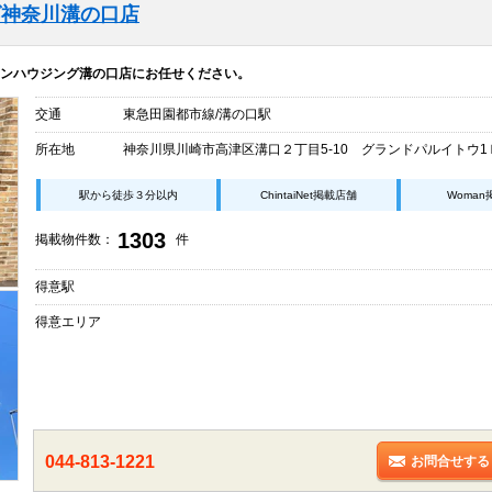
グ神奈川溝の口店
ンハウジング溝の口店にお任せください。
交通
東急田園都市線/溝の口駅
所在地
神奈川県川崎市高津区溝口２丁目5-10 グランドパルイトウ1
駅から徒歩３分以内
ChintaiNet掲載店舗
Woma
1303
掲載物件数：
件
得意駅
得意エリア
044-813-1221
お問合せする