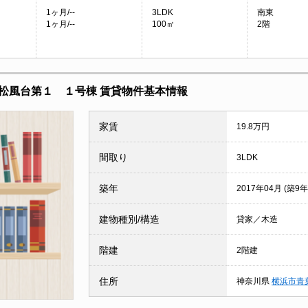
1ヶ月/--
3LDK
南東
1ヶ月/--
100㎡
2階
松風台第１ １号棟 賃貸物件基本情報
家賃
19.8万円
間取り
3LDK
築年
2017年04月 (築9年
建物種別/構造
貸家／木造
階建
2階建
住所
神奈川県
横浜市青