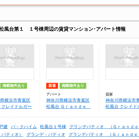
松風台第１ １号棟周辺の賃貸マンション･アパート情報
掲載物件あり
新着
掲載物件あり
アパート
貸家
県横浜市青葉区
神奈川県横浜市青葉区
神奈川県横浜市
 クレイドルガー
松風台 Ｇｒａｎｄｅ
松風台 クレイド
浜市青葉区松風
Ｐａｔｉｏ
デン横浜市青葉
 １号棟
台第１ １号棟
戸建
パ－クハイム
松風台１号棟
グランデパティオ （Ｇｒａｎｄｅ
 パティオ）
グランデ・パティオ
グランデパティオ （Ｇｒａｎｄｅ