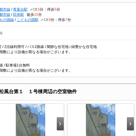
都市線
/
青葉台駅
バス
5
分：停歩
5
分
都市線
/
田奈駅
徒歩
15
分
もの国線
/
こどもの国駅
バス
9
分：停歩
7
分
り
 / 2沿線利用可 / バス2路線 / 閑静な住宅地 / 緑豊かな住宅地
階数により設備が異なる場合がございます。
 / 駐車場1台無料
階数により設備が異なる場合がございます。
松風台第１ １号棟周辺の空室物件