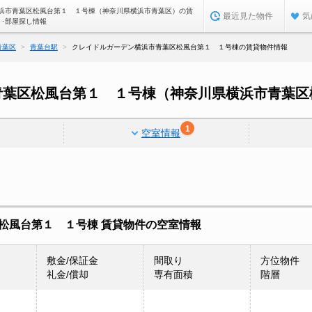
浜市青葉区松風台第１ １号棟（神奈川県横浜市青葉区）の賃
最近見た物件
気
ト･部屋探し情報
青葉区
青葉台駅
クレイドルガーデン横浜市青葉区松風台第１ １号棟の賃貸物件情報
青葉区松風台第１ １号棟（神奈川県横浜市青葉区
1
空室情報
松風台第１ １号棟 賃貸物件の空室情報
敷金/保証金
間取り
方位物件
礼金/償却
専有面積
階層