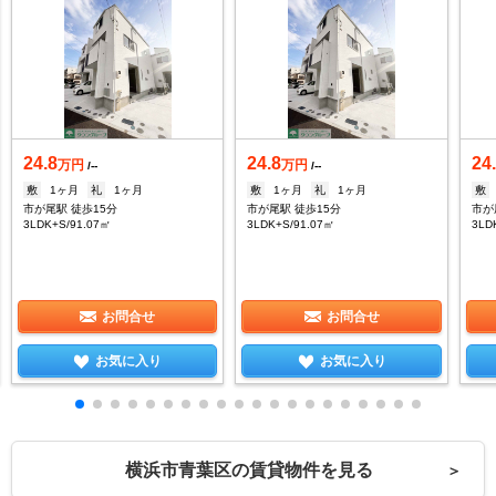
24.8
24.8
24
万円
万円
/--
/--
敷
1ヶ月
礼
1ヶ月
敷
1ヶ月
礼
1ヶ月
敷
市が尾駅 徒歩15分
市が尾駅 徒歩15分
市が
3LDK+S/91.07㎡
3LDK+S/91.07㎡
3LD
お問合せ
お問合せ
お気に入り
お気に入り
横浜市青葉区の賃貸物件を見る
＞