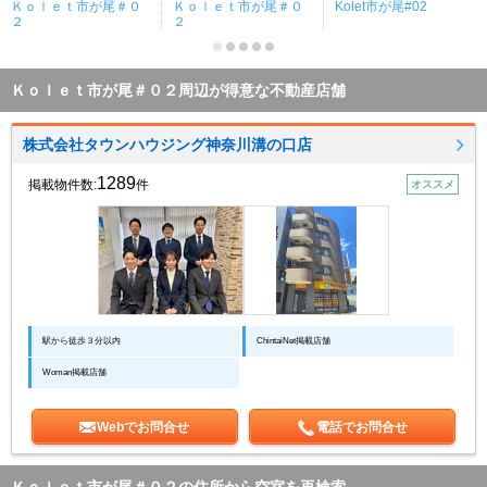
Ｋｏｌｅｔ市が尾＃０
Ｋｏｌｅｔ市が尾＃０
Kolet市が尾#02
２
２
Ｋｏｌｅｔ市が尾＃０２周辺が得意な不動産店舗
株式会社タウンハウジング神奈川溝の口店
1289
掲載物件数:
件
オススメ
駅から徒歩３分以内
ChintaiNet掲載店舗
Woman掲載店舗
Webでお問合せ
電話でお問合せ