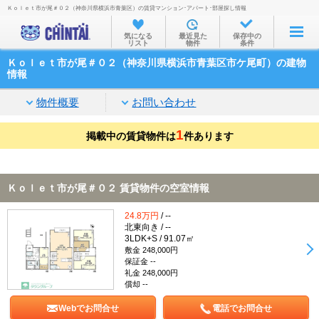
Ｋｏｌｅｔ市が尾＃０２（神奈川県横浜市青葉区）の賃貸マンション･アパート･部屋探し情報
お部屋を探す
気になる
最近見た
保存中の
リスト
物件
条件
沿線・駅から
Ｋｏｌｅｔ市が尾＃０２（神奈川県横浜市青葉区市ケ尾町）の建物
住所から
情報
家賃相場から
物件概要
お問い合わせ
通勤通学時間から
1
掲載中の賃貸物件は
件あります
物件特集から
不動産会社から
Ｋｏｌｅｔ市が尾＃０２ 賃貸物件の空室情報
TOP
24.8万円
/ --
北東向き / --
3LDK+S / 91.07㎡
敷金 248,000円
保証金 --
礼金 248,000円
償却 --
Webでお問合せ
電話でお問合せ