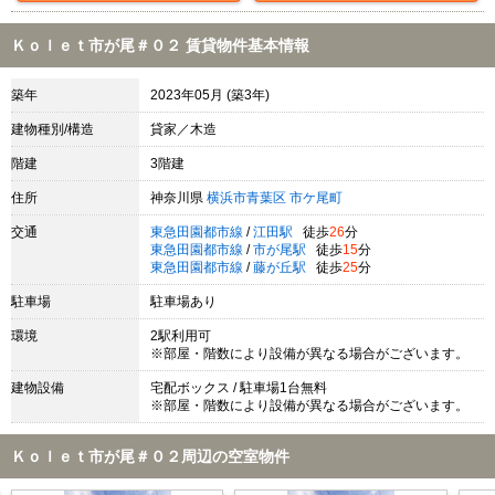
Ｋｏｌｅｔ市が尾＃０２ 賃貸物件基本情報
築年
2023年05月 (築3年)
建物種別/構造
貸家／木造
階建
3階建
住所
神奈川県
横浜市青葉区
市ケ尾町
交通
東急田園都市線
/
江田駅
徒歩
26
分
東急田園都市線
/
市が尾駅
徒歩
15
分
東急田園都市線
/
藤が丘駅
徒歩
25
分
駐車場
駐車場あり
環境
2駅利用可
※部屋・階数により設備が異なる場合がございます。
建物設備
宅配ボックス / 駐車場1台無料
※部屋・階数により設備が異なる場合がございます。
Ｋｏｌｅｔ市が尾＃０２周辺の空室物件