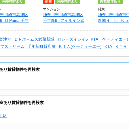
掲載物件あり
新着
掲載物件あり
掲載物件あり
ト
マンション
貸家
県川崎市高津区
神奈川県川崎市高津区
神奈川県川崎市
 D Paina 千年
千年新町 アイルイン武
新城４丁目- Ｋ
蔵新城
武蔵新城＃０５
奥津方
ＤＲホ－ムズ武蔵新城
セシーズイシイ6
KTA（ケーティエー
ップストリーム
千年新町貸店舗
ＫＴＡ(ケーティーエー)
KTA
ＫＴＡ
室あり賃貸物件を再検索
空室あり賃貸物件を再検索
）駅