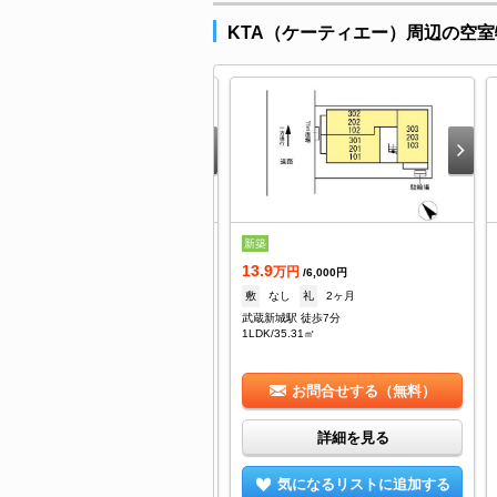
KTA（ケーティエー）周辺の空室
3.8
新築
万円
/6,000円
13.9
--
礼
2ヶ月
万円
/6,000円
蔵新城駅 徒歩7分
敷
なし
礼
2ヶ月
DK/35.86㎡
武蔵新城駅 徒歩7分
1LDK/35.31㎡
お問合せする（無料）
お問合せする（無料）
詳細を見る
詳細を見る
気になるリストに追加する
気になるリストに追加する