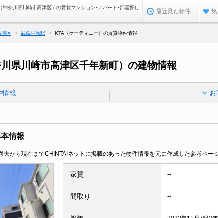
）（神奈川県川崎市高津区）の賃貸マンション･アパート･部屋探し
最近見た物件
気
高津区
武蔵中原駅
KTA（ケーティエー）の賃貸物件情報
奈川県川崎市高津区千年新町）の建物情報
件情報
お
基本情報
去から現在までCHINTAIネットに掲載のあった物件情報を元に作成した参考ペー
家賃
--
間取り
--