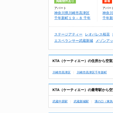
掲載物件あり
新着
アパート
アパー
神奈川県川崎市高津区
神奈川
千年新町１９－８ 千年
千年新町
新町新築計画(チトセシ
新町
ンチョウシンチクケイ
カク)
ステージアティー
レオパレス桜花
エスペランサー武蔵新城
メゾンア
KTA（ケーティエー）の住所から空
川崎市高津区
川崎市高津区千年新町
KTA（ケーティエー）の最寄駅から
武蔵中原駅
武蔵新城駅
溝の口（東急