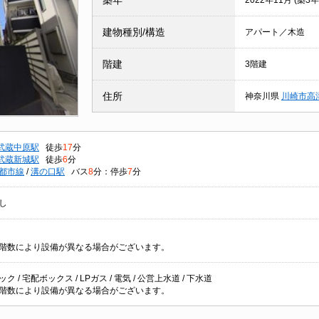
築年
2022年11月 (築3年
建物種別/構造
アパート／木造
階建
3階建
住所
神奈川県
川崎市高
武蔵中原駅
徒歩
17
分
武蔵新城駅
徒歩
6
分
都市線
/
溝の口駅
バス
8
分：停歩
7
分
し
階数により設備が異なる場合がございます。
ク / 宅配ボックス / LPガス / 電気 / 公営上水道 / 下水道
階数により設備が異なる場合がございます。