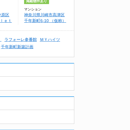
掲載物件あり
マンション
中原区
神奈川県川崎市高津区
ｏｌｅｔ
千年新町6-10 （仮称）
千年新町メゾン
）
ラフォーレ参番館
ＭＹハイツ
千年新町新築計画