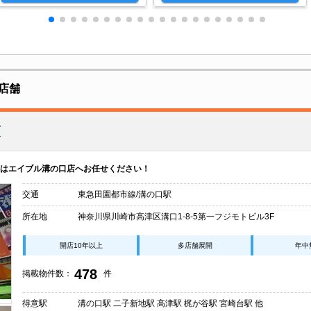
店舗
店
はエイブル溝の口店へお任せください！
交通
東急田園都市線/溝の口駅
所在地
神奈川県川崎市高津区溝口1-8-5第一フジモトビル3F
開店10年以上
多店舗展開
年中
478
掲載物件数：
件
得意駅
溝の口駅 二子新地駅 高津駅 梶が谷駅 宮崎台駅 他