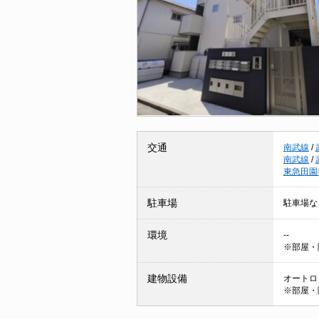
交通
南武線
/
南武線
/
東急田園
駐車場
駐車場な
環境
--
※部屋・
建物設備
オートロッ
※部屋・