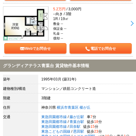
5.2万円
/ 3,000円
--向き / 3階
1R / 19㎡
敷金 --
保証金 --
礼金 --
償却 --
Webでお問合せ
電話でお問合せ
グランディアテラス青葉台 賃貸物件基本情報
築年
1995年03月 (築31年)
建物種別/構造
マンション／鉄筋コンクリート造
階建
3階建
住所
神奈川県
横浜市青葉区
榎が丘
交通
東急田園都市線
/
藤が丘駅
車
7
分
東急田園都市線
/
青葉台駅
徒歩
18
分
東急田園都市線
/
田奈駅
徒歩
15
分
東急こどもの国線
/
恩田駅
徒歩
23
分