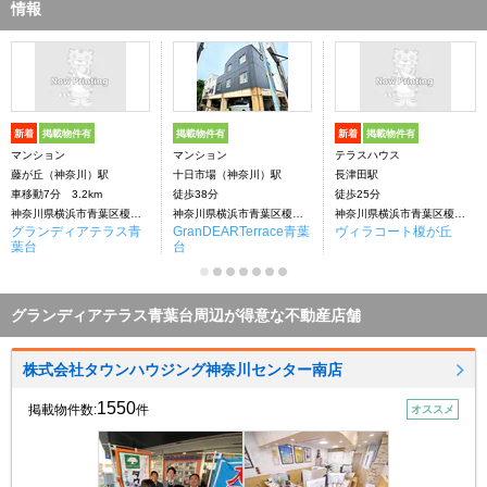
情報
新着
掲載物件有
掲載物件有
新着
掲載物件有
マンション
マンション
テラスハウス
藤が丘（神奈川）駅
十日市場（神奈川）駅
長津田駅
車移動7分 3.2km
徒歩38分
徒歩25分
神奈川県横浜市青葉区榎が丘
神奈川県横浜市青葉区榎が丘
神奈川県横浜市青葉区榎が丘
グランディアテラス青
GranDEARTerrace青葉
ヴィラコート榎が丘
葉台
台
グランディアテラス青葉台周辺が得意な不動産店舗
株式会社タウンハウジング神奈川センター南店
1550
掲載物件数:
件
オススメ