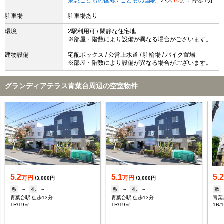
東急こどもの国線
/
こどもの国駅
バス
10
分：停歩
1
分
駐車場
駐車場あり
環境
2駅利用可 / 閑静な住宅地
※部屋・階数により設備が異なる場合がございます。
建物設備
宅配ボックス / 公営上水道 / 駐輪場 / バイク置場
※部屋・階数により設備が異なる場合がございます。
グランディアテラス青葉台周辺の空室物件
5.2
5.1
5.
万円
万円
/3,000円
/3,000円
敷
--
礼
--
敷
--
礼
--
敷
青葉台駅 徒歩13分
青葉台駅 徒歩13分
青葉
1R/19㎡
1R/19㎡
1R/