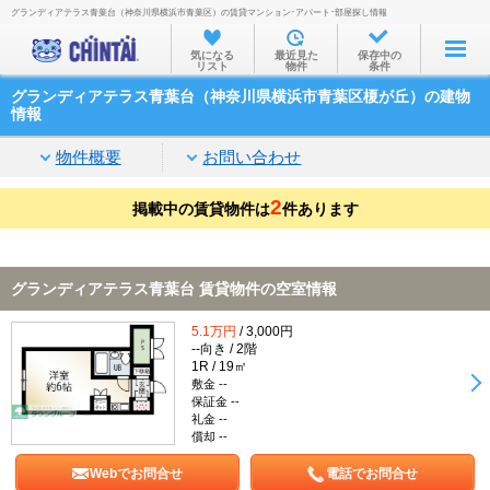
グランディアテラス青葉台（神奈川県横浜市青葉区）の賃貸マンション･アパート･部屋探し情報
お部屋を探す
気になる
最近見た
保存中の
リスト
物件
条件
沿線・駅から
グランディアテラス青葉台（神奈川県横浜市青葉区榎が丘）の建物
住所から
情報
家賃相場から
物件概要
お問い合わせ
通勤通学時間から
2
掲載中の賃貸物件は
件あります
物件特集から
不動産会社から
グランディアテラス青葉台 賃貸物件の空室情報
TOP
5.1万円
/ 3,000円
--向き / 2階
1R / 19㎡
敷金 --
保証金 --
礼金 --
償却 --
Webでお問合せ
電話でお問合せ