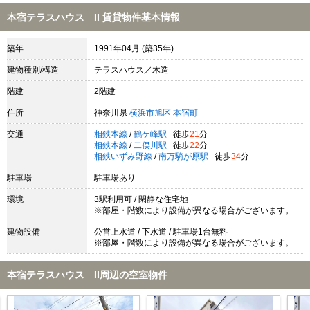
本宿テラスハウス II 賃貸物件基本情報
築年
1991年04月 (築35年)
建物種別/構造
テラスハウス／木造
階建
2階建
住所
神奈川県
横浜市旭区
本宿町
交通
相鉄本線
/
鶴ケ峰駅
徒歩
21
分
相鉄本線
/
二俣川駅
徒歩
22
分
相鉄いずみ野線
/
南万騎が原駅
徒歩
34
分
駐車場
駐車場あり
環境
3駅利用可 / 閑静な住宅地
※部屋・階数により設備が異なる場合がございます。
建物設備
公営上水道 / 下水道 / 駐車場1台無料
※部屋・階数により設備が異なる場合がございます。
本宿テラスハウス II周辺の空室物件