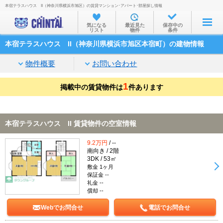
本宿テラスハウス II（神奈川県横浜市旭区）の賃貸マンション･アパート･部屋探し情報
お部屋を探す
気になる
最近見た
保存中の
リスト
物件
条件
沿線・駅から
本宿テラスハウス II（神奈川県横浜市旭区本宿町）の建物情報
住所から
物件概要
お問い合わせ
家賃相場から
1
掲載中の賃貸物件は
通勤通学時間から
件あります
物件特集から
本宿テラスハウス II 賃貸物件の空室情報
不動産会社から
9.2万円
/ --
TOP
南向き / 2階
3DK / 53㎡
敷金 1ヶ月
保証金 --
礼金 --
償却 --
Webでお問合せ
電話でお問合せ