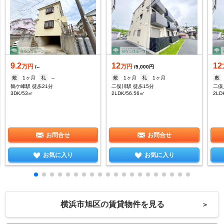
9.2
12
12
万円
万円
/--
/5,000円
敷
1ヶ月
礼
--
敷
1ヶ月
礼
1ヶ月
敷
鶴ケ峰駅 徒歩21分
二俣川駅 徒歩15分
二俣
3DK/53㎡
2LDK/56.56㎡
2LD
お問合せ
お問合せ
お気に入り
お気に入り
横浜市旭区の賃貸物件を見る
＞