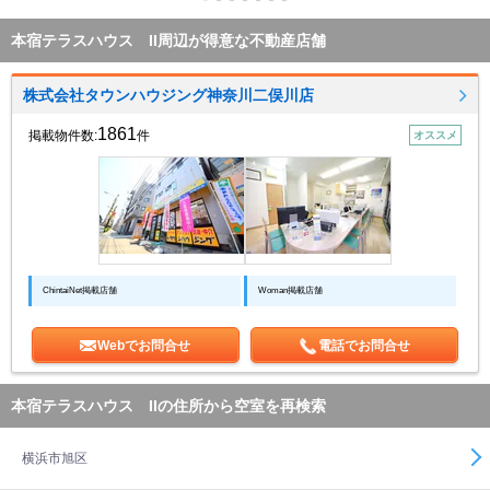
本宿テラスハウス II周辺が得意な不動産店舗
株式会社タウンハウジング神奈川二俣川店
1861
掲載物件数:
件
オススメ
ChintaiNet掲載店舗
Woman掲載店舗
Webでお問合せ
電話でお問合せ
本宿テラスハウス IIの住所から空室を再検索
横浜市旭区