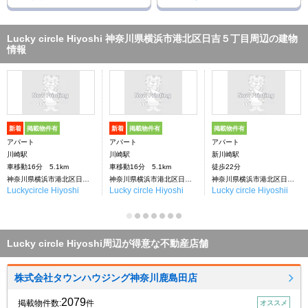
Lucky circle Hiyoshi 神奈川県横浜市港北区日吉５丁目周辺の建物
情報
新着
掲載物件有
新着
掲載物件有
掲載物件有
アパート
アパート
アパート
川崎駅
川崎駅
新川崎駅
車移動16分 5.1km
車移動16分 5.1km
徒歩22分
神奈川県横浜市港北区日吉５丁目
神奈川県横浜市港北区日吉５丁目
神奈川県横浜市港北区日吉５丁目
Luckycircle Hiyoshi
Lucky circle Hiyoshi
Lucky circle Hiyoshii
Lucky circle Hiyoshi周辺が得意な不動産店舗
株式会社タウンハウジング神奈川鹿島田店
2079
掲載物件数:
件
オススメ