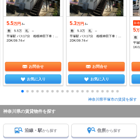
5.5
5.3
新
万円
万円
/--
/--
5
万
敷
5.5万
礼
--
敷
5.3万
礼
--
平塚駅 バス17分 相模神田下車：停歩5分
平塚駅 バス17分 相模神田下車：停歩5分
敷
2DK/39.74㎡
2DK/39.74㎡
1K/
お問合せ
お問合せ
お気に入り
お気に入り
神奈川県平塚市の賃貸を探す
神奈川県の賃貸物件を探す
沿線・駅
住所
から探す
から探す