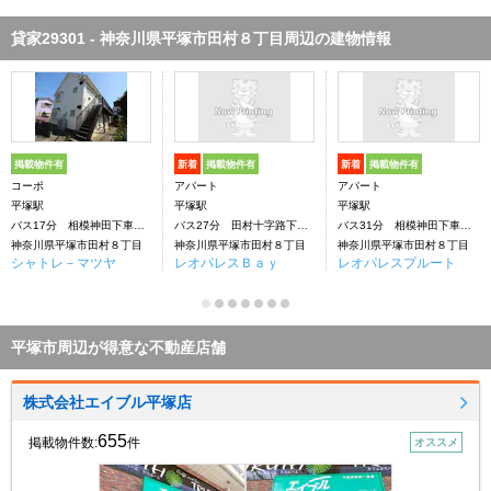
貸家29301 - 神奈川県平塚市田村８丁目周辺の建物情報
掲載物件有
新着
掲載物件有
新着
掲載物件有
コーポ
アパート
アパート
平塚駅
平塚駅
平塚駅
バス17分 相模神田下車：停歩5分
バス27分 田村十字路下車：停歩6分
バス31分 相模神田下車：停歩5分
神奈川県平塚市田村８丁目
神奈川県平塚市田村８丁目
神奈川県平塚市田村８丁目
シャトレ－マツヤ
レオパレスＢａｙ
レオパレスプルート
平塚市周辺が得意な不動産店舗
株式会社エイブル平塚店
655
掲載物件数:
件
オススメ