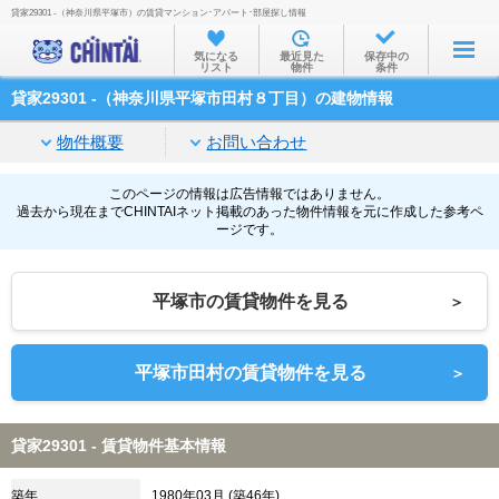
貸家29301 -（神奈川県平塚市）の賃貸マンション･アパート･部屋探し情報
お部屋を探す
気になる
最近見た
保存中の
リスト
物件
条件
沿線・駅から
貸家29301 -（神奈川県平塚市田村８丁目）の建物情報
住所から
物件概要
お問い合わせ
家賃相場から
通勤通学時間から
このページの情報は広告情報ではありません。
過去から現在までCHINTAIネット掲載のあった物件情報を元に作成した参考ペ
ージです。
物件特集から
不動産会社から
平塚市の賃貸物件を見る
＞
TOP
平塚市田村の賃貸物件を見る
＞
貸家29301 - 賃貸物件基本情報
築年
1980年03月 (築46年)