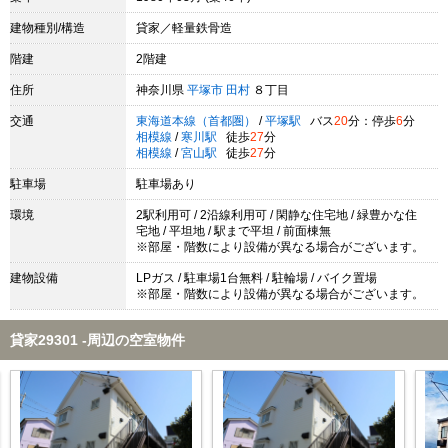
建物種別/構造
貸家／軽量鉄骨造
階建
2階建
住所
神奈川県
平塚市
田村
８丁目
交通
東海道本線（首都圏）
/
平塚駅
バス
20
分：停歩
6
分
相模線
/
寒川駅
徒歩
27
分
相模線
/
宮山駅
徒歩
27
分
駐車場
駐車場あり
環境
2駅利用可 / 2沿線利用可 / 閑静な住宅地 / 緑豊かな住
宅地 / 平坦地 / 駅まで平坦 / 前面棟無
※部屋・階数により設備が異なる場合がございます。
建物設備
LPガス / 駐車場1台無料 / 駐輪場 / バイク置場
※部屋・階数により設備が異なる場合がございます。
貸家29301 -周辺の空室物件