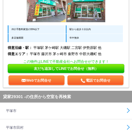
仲介手数料家賃の55%以下
駅から徒歩３分以内
多店舗展開
年中無休
得意沿線・駅：
平塚駅 茅ケ崎駅 大磯駅 二宮駅 伊勢原駅 他
得意エリア：
平塚市 藤沢市 茅ヶ崎市 秦野市 中郡大磯町 他
この物件はLINEで不動産会社へお問合せができます！
友だち追加してLINEでお問合せ（無料）
Webでお問合せ
電話でお問合せ
貸家29301 -の住所から空室を再検索
平塚市
平塚市田村