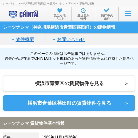
シーツナシマ（神奈川県横浜市青葉区）の賃貸マンション･アパート･部屋探し情報
お部屋を探す
気になる
最近見た
保存中の
リスト
物件
条件
沿線・駅から
シーツナシマ（神奈川県横浜市青葉区荏田町）の建物情報
住所から
物件概要
お問い合わせ
家賃相場から
通勤通学時間から
このページの情報は広告情報ではありません。
過去から現在までCHINTAIネット掲載のあった物件情報を元に作成した参考ペ
ージです。
物件特集から
不動産会社から
横浜市青葉区の賃貸物件を見る
＞
TOP
横浜市青葉区荏田町の賃貸物件を見る
＞
シーツナシマ 賃貸物件基本情報
築年
1989年11月 (築36年)