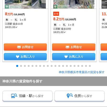
8
11
新着
万円
/10,000円
8.2
万円
/10,000円
敷
--
礼
1ヶ月
敷
江田駅 徒歩11分
中川
敷
--
礼
1ヶ月
1K/21.02㎡
2LD
江田駅 徒歩10分
1K/21.02㎡
お問合せ
お問合せ
お気に入り
お気に入り
神奈川県横浜市青葉区の賃貸を探す
神奈川県の賃貸物件を探す
沿線・駅
住所
から探す
から探す