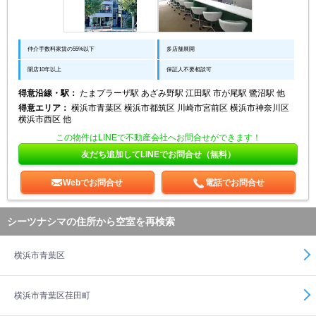
仲介手数料家賃の55%以下
多店舗展開
開店10年以上
保証人不要相談可
得意沿線・駅：
たまプラーザ駅 あざみ野駅 江田駅 市が尾駅 鷺沼駅 他
得意エリア：
横浜市青葉区 横浜市都筑区 川崎市宮前区 横浜市神奈川区
横浜市西区 他
この物件はLINEで不動産会社へお問合せができます！
友だち追加してLINEでお問合せ（無料）
Webでお問合せ
電話でお問合せ
シーツナシマの住所から空室を再検索
横浜市青葉区
横浜市青葉区荏田町