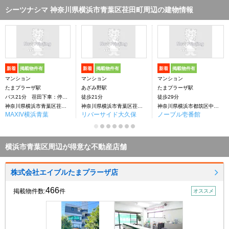
シーツナシマ 神奈川県横浜市青葉区荏田町周辺の建物情報
新着
掲載物件有
新着
掲載物件有
新着
掲載物件有
マンション
マンション
マンション
たまプラーザ駅
あざみ野駅
たまプラーザ駅
バス21分 荏田下車：停歩2分
徒歩21分
徒歩29分
神奈川県横浜市青葉区荏田町
神奈川県横浜市青葉区荏田町
神奈川県横浜市都筑区中川３丁目
MAXIV横浜青葉
リバーサイド大久保
ノーブル壱番館
横浜市青葉区周辺が得意な不動産店舗
株式会社エイブルたまプラーザ店
466
掲載物件数:
件
オススメ