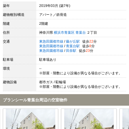
築年
2019年03月 (築7年)
建物種別/構造
アパート／鉄骨造
階建
2階建
住所
神奈川県
横浜市青葉区
青葉台
２丁目
交通
東急田園都市線
/
藤が丘駅
徒歩
22
分
東急田園都市線
/
青葉台駅
徒歩
8
分
東急田園都市線
/
田奈駅
徒歩
23
分
駐車場
駐車場あり
環境
--
※部屋・階数により設備が異なる場合がございます。
建物設備
都市ガス / 駐輪場
※部屋・階数により設備が異なる場合がございます。
ブランシール青葉台周辺の空室物件