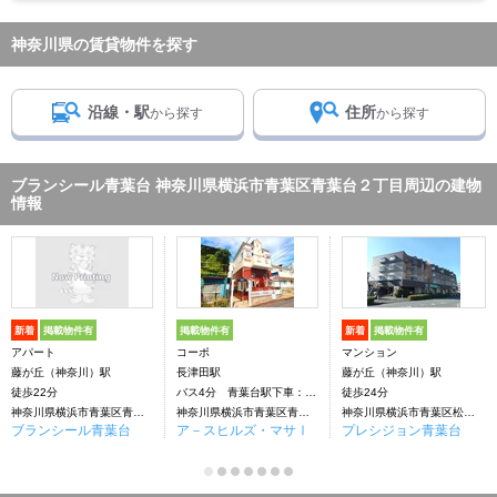
神奈川県の賃貸物件を探す
沿線・駅
住所
から探す
から探す
ブランシール青葉台 神奈川県横浜市青葉区青葉台２丁目周辺の建物
情報
新着
掲載物件有
掲載物件有
新着
掲載物件有
アパート
コーポ
マンション
藤が丘（神奈川）駅
長津田駅
藤が丘（神奈川）駅
徒歩22分
バス4分 青葉台駅下車：停歩8分
徒歩24分
神奈川県横浜市青葉区青葉台２丁目
神奈川県横浜市青葉区青葉台２丁目
神奈川県横浜市青葉区松風台
ブランシール青葉台
ア－スヒルズ・マサⅠ
プレシジョン青葉台