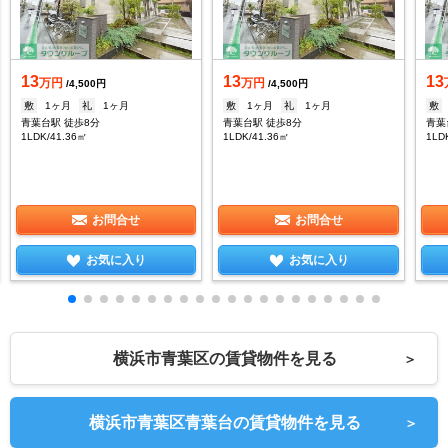
13
13
13
万円
万円
/4,500円
/4,500円
敷
1ヶ月
礼
1ヶ月
敷
1ヶ月
礼
1ヶ月
敷
青葉台駅 徒歩8分
青葉台駅 徒歩8分
青葉
1LDK/41.36㎡
1LDK/41.36㎡
1LD
お問合せ
お問合せ
お気に入り
お気に入り
横浜市青葉区の賃貸物件を見る
＞
横浜市青葉区青葉台の賃貸物件を見る
＞