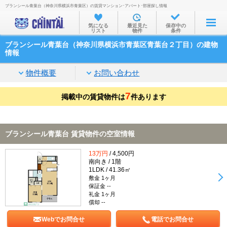
ブランシール青葉台（神奈川県横浜市青葉区）の賃貸マンション･アパート･部屋探し情報
お部屋を探す
気になる
最近見た
保存中の
リスト
物件
条件
沿線・駅から
ブランシール青葉台（神奈川県横浜市青葉区青葉台２丁目）の建物
住所から
情報
家賃相場から
物件概要
お問い合わせ
通勤通学時間から
7
掲載中の賃貸物件は
件あります
物件特集から
不動産会社から
ブランシール青葉台 賃貸物件の空室情報
TOP
13万円
/ 4,500円
南向き / 1階
1LDK / 41.36㎡
敷金 1ヶ月
保証金 --
礼金 1ヶ月
償却 --
Webでお問合せ
電話でお問合せ