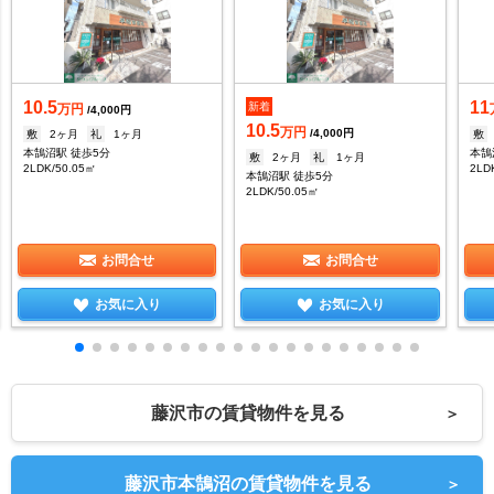
10.5
11
新着
万円
/4,000円
10.5
万円
/4,000円
敷
2ヶ月
礼
1ヶ月
敷
本鵠沼駅 徒歩5分
本鵠
敷
2ヶ月
礼
1ヶ月
2LDK/50.05㎡
2LD
本鵠沼駅 徒歩5分
2LDK/50.05㎡
お問合せ
お問合せ
お気に入り
お気に入り
藤沢市の賃貸物件を見る
＞
藤沢市本鵠沼の賃貸物件を見る
＞