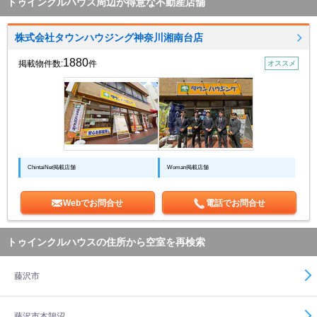
トゥインクルハウス周辺が得意な不動産店舗
株式会社タウンハウジング神奈川湘南台店
1880
掲載物件数:
件
オススメ
ChintaiNet掲載店舗
Woman掲載店舗
Webでお問合せ
電話でお問合せ
トゥインクルハウスの住所から空室を再検索
藤沢市
藤沢市本鵠沼