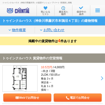
トゥインクルハウス（神奈川県藤沢市）の賃貸マンション･アパート･部屋探し情報
お部屋を探す
気になる
最近見た
保存中の
リスト
物件
条件
沿線・駅から
トゥインクルハウス（神奈川県藤沢市本鵠沼４丁目）の建物情報
住所から
物件概要
お問い合わせ
家賃相場から
4
掲載中の賃貸物件は
通勤通学時間から
件あります
物件特集から
トゥインクルハウス 賃貸物件の空室情報
不動産会社から
10.5万円
/ 4,000円
TOP
--向き / 3階
2LDK / 50.05㎡
敷金 2ヶ月
保証金 --
礼金 1ヶ月
償却 --
Webでお問合せ
電話でお問合せ