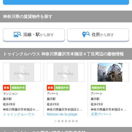
神奈川県の賃貸物件を探す
沿線・駅
住所
から探す
から探す
トゥインクルハウス 神奈川県藤沢市本鵠沼４丁目周辺の建物情報
新着
掲載物件有
新着
掲載物件有
掲載物件有
マンション
アパート
アパート
藤沢駅
藤沢駅
藤沢駅
徒歩28分
徒歩23分
徒歩23分
神奈川県藤沢市本鵠沼４丁目
神奈川県藤沢市本鵠沼２丁目
神奈川県藤沢市本鵠沼４丁目
トゥインクルハウス
Maison de la plage
天野アパート