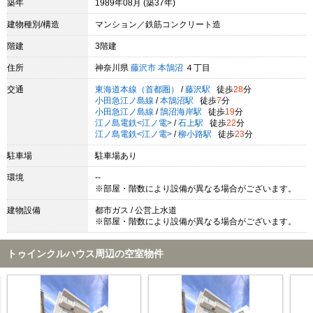
築年
1989年08月 (築37年)
建物種別/構造
マンション／鉄筋コンクリート造
階建
3階建
住所
神奈川県
藤沢市
本鵠沼
４丁目
交通
東海道本線（首都圏）
/
藤沢駅
徒歩
28
分
小田急江ノ島線
/
本鵠沼駅
徒歩
7
分
小田急江ノ島線
/
鵠沼海岸駅
徒歩
19
分
江ノ島電鉄<江ノ電>
/
石上駅
徒歩
22
分
江ノ島電鉄<江ノ電>
/
柳小路駅
徒歩
23
分
駐車場
駐車場あり
環境
--
※部屋・階数により設備が異なる場合がございます。
建物設備
都市ガス / 公営上水道
※部屋・階数により設備が異なる場合がございます。
トゥインクルハウス周辺の空室物件