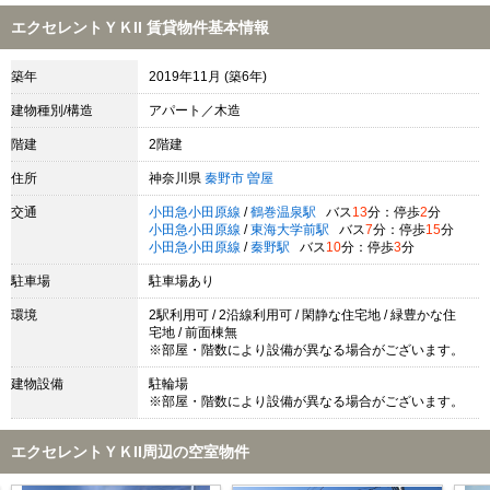
エクセレントＹＫII 賃貸物件基本情報
築年
2019年11月 (築6年)
建物種別/構造
アパート／木造
階建
2階建
住所
神奈川県
秦野市
曽屋
交通
小田急小田原線
/
鶴巻温泉駅
バス
13
分：停歩
2
分
小田急小田原線
/
東海大学前駅
バス
7
分：停歩
15
分
小田急小田原線
/
秦野駅
バス
10
分：停歩
3
分
駐車場
駐車場あり
環境
2駅利用可 / 2沿線利用可 / 閑静な住宅地 / 緑豊かな住
宅地 / 前面棟無
※部屋・階数により設備が異なる場合がございます。
建物設備
駐輪場
※部屋・階数により設備が異なる場合がございます。
エクセレントＹＫII周辺の空室物件