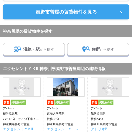
秦野市曽屋の賃貸物件を見る
＞
神奈川県の賃貸物件を探す
沿線・駅
住所
から探す
から探す
エクセレントＹＫII 神奈川県秦野市曽屋周辺の建物情報
新着
掲載物件有
新着
掲載物件有
新着
掲載物件有
アパート
アパート
アパート
鶴巻温泉駅
東海大学前駅
鶴巻温泉駅
バス13分 才ヶ分下車：停歩2分
徒歩38分
徒歩54分
神奈川県秦野市曽屋
神奈川県秦野市曽屋
神奈川県秦野市曽屋
エクセレントＹＫII
エクセレントＹ・Ｋ・
アトリオB