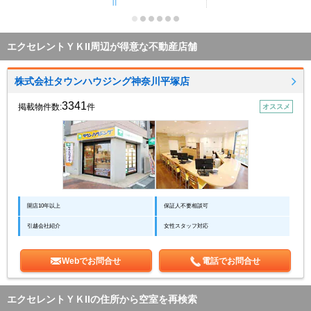
Ⅱ
エクセレントＹＫII周辺が得意な不動産店舗
株式会社タウンハウジング神奈川平塚店
3341
掲載物件数:
件
オススメ
開店10年以上
保証人不要相談可
引越会社紹介
女性スタッフ対応
Webでお問合せ
電話でお問合せ
エクセレントＹＫIIの住所から空室を再検索