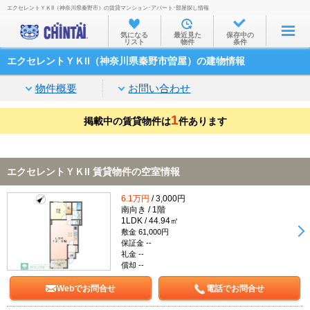
エクセレントＹＫII（神奈川県秦野市）の賃貸マンション･アパート･部屋探し情報
お部屋を探す
気になる
最近見た
保存中の
リスト
物件
条件
沿線・駅から
エクセレントＹＫII（神奈川県秦野市曽屋）の建物情報
住所から
物件概要
お問い合わせ
家賃相場から
1
掲載中の賃貸物件は
通勤通学時間から
件あります
物件特集から
エクセレントＹＫII 賃貸物件の空室情報
不動産会社から
6.1万円
/ 3,000円
TOP
南向き / 1階
1LDK / 44.94㎡
敷金 61,000円
保証金 --
礼金 --
償却 --
Webでお問合せ
電話でお問合せ