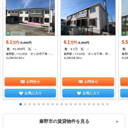
6.1
6.1
5.
万円
万円
/3,000円
/3,000円
敷
61,000円
礼
--
敷
6.1万
礼
--
敷
秦野駅 バス10分 才ヶ分停下車：停歩3分
秦野駅 バス10分 才ヶ分下車：停歩3分
1LDK/44.94㎡
1LDK/44.94㎡
2LD
お問合せ
お問合せ
お気に入り
お気に入り
秦野市の賃貸物件を見る
＞