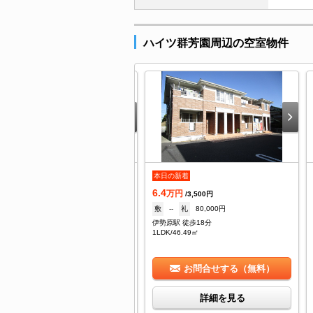
ハイツ群芳園周辺の空室物件
日の新着
本日の新着
6.4
万円
万円
/6,000円
/3,500円
--
礼
--
敷
--
礼
80,000円
勢原駅 徒歩22分
伊勢原駅 徒歩18分
/19.87㎡
1LDK/46.49㎡
お問合せする（無料）
お問合せする（無料）
詳細を見る
詳細を見る