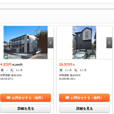
4.3
16.5
万円
万円
/6,000円
/--
敷
--
礼
1ヶ月
敷
1ヶ月
礼
1ヶ月
伊勢原駅 徒歩18分
伊勢原駅 徒歩26分
1K/19.87㎡
4LDK/96.26㎡
お問合せする（無料）
お問合せする（無料）
詳細を見る
詳細を見る