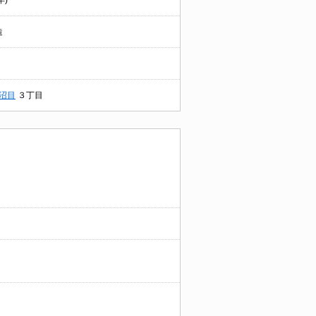
年)
造
沼目
３丁目