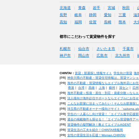
北海道
青森
岩手
宮城
秋田
長野
岐阜
静岡
愛知
三重
滋
高知
福岡
佐賀
長崎
熊本
大
都市にこだわって賃貸物件を探す
札幌市
仙台市
さいたま市
千葉市
神戸市
岡山市
広島市
北九州市
CHINTAI：
賃貸・部屋探し情報サイト
学生向け賃貸
海
[PR]
神奈川県の不動産・賃貸住宅情報は、賃貸マンショ
[PR]
海外の不動産・賃貸情報ならエイブル海外店にお任
香港
｜
台湾
｜
高雄
｜
上海
｜
蘇州
｜
深セン
｜
広州
[PR]
海外不動産～投資・居住・別荘・資産分散～ならエ
[PR]
法人様向け海外赴任サポートならエイブルにお任せ
[PR]
こんなお部屋に泊まってみたい！そんなお部屋探し
[PR]
埼玉県の不動産オーナー様向けサイト「saitama.a
[PR]
学生の一人暮らし向け賃貸！「エイブル進学応援部
[PR]
過去の掲載物件も探せる！「エイブル賃貸物件アー
[PR]
賃貸物件の疑問解決！教えてエイブルAGENT
[PR]
賃貸生活の工夫を紹介！CHINTAI情報局
[PR]
女性の賃貸生活を応援！Woman.CHINTAI