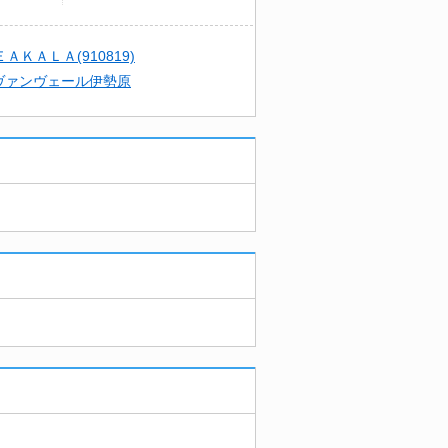
丁目A号棟戸建
ＡＫＡＬＡ(910819)
ヴァンヴェール伊勢原