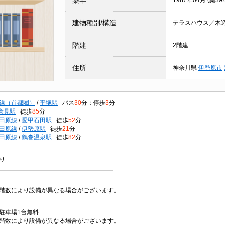
築年
1987年04月 (築39
建物種別/構造
テラスハウス／木
階建
2階建
住所
神奈川県
伊勢原市
線（首都圏）
/
平塚駅
バス
30
分：停歩
3
分
倉見駅
徒歩
85
分
田原線
/
愛甲石田駅
徒歩
52
分
田原線
/
伊勢原駅
徒歩
21
分
田原線
/
鶴巻温泉駅
徒歩
82
分
り
階数により設備が異なる場合がございます。
/ 駐車場1台無料
階数により設備が異なる場合がございます。