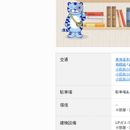
交通
東海道本
相模線
/
小田急小
小田急小
小田急小
駐車場
駐車場あ
環境
--
※部屋・
建物設備
LPガス 
※部屋・