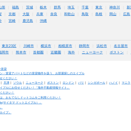
山形
福島
茨城
栃木
群馬
埼玉
千葉
東京
神奈川
新
賀
京都
大阪
兵庫
奈良
和歌山
鳥取
島根
岡山
広島
分
宮崎
鹿児島
沖縄
東京23区
川崎市
横浜市
相模原市
静岡市
浜松市
名古屋市
福岡市
熊本市
首都圏
近畿圏
海外
ニューヨーク
ボストン
外賃貸
ン・賃貸アパートなどの賃貸物件を扱う、お部屋探しのエイブル
せください！
｜
天津
｜
ソウル
｜
ニューヨーク
｜
ボストン
｜
ロンドン
｜
パリ
｜
シンガポール
｜
ハノイ
｜
マニラ
イブルにお任せください！「海外不動産情報サイト」
ください！
は、おもてなしドットコムをご利用ください！
ble(サイタマ ドットエイブル）」
」
カイブ」