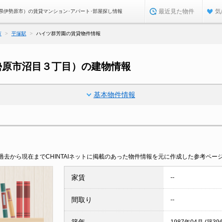
最近見た物件
気
県伊勢原市）の賃貸マンション･アパート･部屋探し情報
市
平塚駅
ハイツ群芳園の賃貸物件情報
勢原市沼目３丁目）の建物情報
基本物件情報
去から現在までCHINTAIネットに掲載のあった物件情報を元に作成した参考ペー
家賃
--
間取り
--