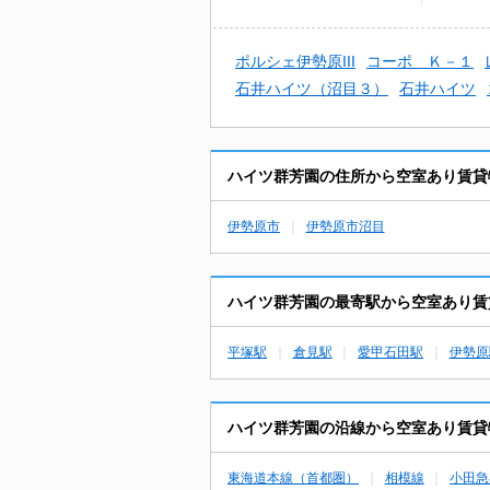
ＬＡ
ポルシェ伊勢原III
コーポ Ｋ－１
石井ハイツ（沼目３）
石井ハイツ
ハイツ群芳園の住所から空室あり賃貸
伊勢原市
伊勢原市沼目
ハイツ群芳園の最寄駅から空室あり賃
平塚駅
倉見駅
愛甲石田駅
伊勢原
ハイツ群芳園の沿線から空室あり賃貸
東海道本線（首都圏）
相模線
小田急