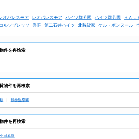
II
レオパレスモア
レオパレスモア
ハイツ群芳園
ハイツ群芳園
ＨＡＬＥ
コルソプレッソ
誉荘
第二石井ハイツ
北脇貸家
ケル・ボンヌール
物件を再検索
貸物件を再検索
駅
鶴巻温泉駅
物件を再検索
小田原線