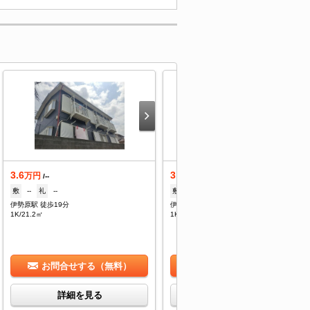
3.6
3.6
万円
万円
/--
/--
敷
--
礼
--
敷
--
礼
--
伊勢原駅 徒歩19分
伊勢原駅 徒歩18分
1K/21.2㎡
1K/21.2㎡
お問合せする（無料）
お問合せする（無料）
詳細を見る
詳細を見る