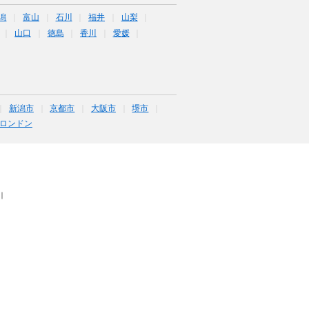
潟
富山
石川
福井
山梨
山口
徳島
香川
愛媛
新潟市
京都市
大阪市
堺市
ロンドン
｜