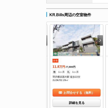
KR.Bills周辺の空室物件
.7
新着
万円
/3,000円
11.8
1ヶ月
礼
1ヶ月
万円
/7,000円
沢横浜国大駅 徒歩16分
敷
1ヶ月
礼
1ヶ月
K/34.58㎡
羽沢横浜国大駅 徒歩22分
2LDK/52.29㎡
お問合せする（無料）
お問合せする（無料）
詳細を見る
詳細を見る