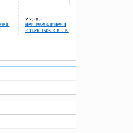
マンション
神奈川
神奈川県横浜市神奈川
区羽沢町1506 ＫＲ．Ｂ
ｉｌｌｓ~ケイアールビ
ル~