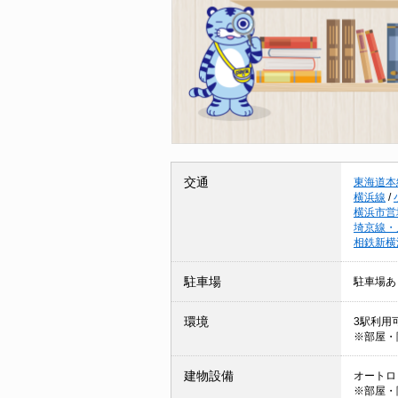
交通
東海道本
横浜線
/
横浜市営
埼京線・
相鉄新横
駐車場
駐車場あ
環境
3駅利用可
※部屋・
建物設備
オートロッ
※部屋・