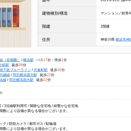
築年
2021年10月 (築4年
建物種別/構造
マンション／鉄骨A
階建
2階建
住所
神奈川県
横浜市神
線（首都圏）
/
横浜駅
バス
27
分：停歩
1
分
小机駅
徒歩
38
分
地下鉄ブルーライン
/
片倉町駅
徒歩
30
分
川越線
/
羽沢横浜国大駅
徒歩
22
分
浜線
/
羽沢横浜国大駅
徒歩
22
分
り
 / 3沿線駅利用可 / 閑静な住宅地 / 緑豊かな住宅地
階数により設備が異なる場合がございます。
ク / 防犯カメラ / 都市ガス / 駐輪場
階数により設備が異なる場合がございます。