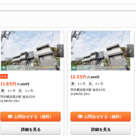
12.3
新着
万円
/7,000円
11.8
敷
1ヶ月
礼
1ヶ月
万円
/7,000円
羽沢横浜国大駅 徒歩22分
敷
1ヶ月
礼
1ヶ月
2LDK/52.29㎡
羽沢横浜国大駅 徒歩22分
2LDK/52.29㎡
お問合せする（無料）
お問合せする（無料）
詳細を見る
詳細を見る