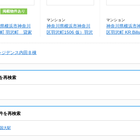
掲載物件あり
マンション
マンション
県横浜市神奈川
神奈川県横浜市神奈川
神奈川県横浜市
町 羽沢町 貸家
区羽沢町1506 仮）羽沢
区羽沢町 KR.Bills
町メゾン
レジデンス内田Ｂ棟
件を再検索
物件を再検索
国大駅