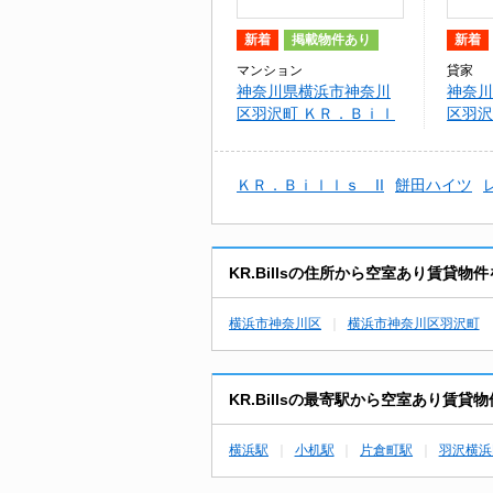
新着
掲載物件あり
新着
マンション
貸家
神奈川県横浜市神奈川
神奈川
区羽沢町 ＫＲ．Ｂｉｌ
区羽沢
ｌｓ
ＫＲ．Ｂｉｌｌｓ II
餅田ハイツ
KR.Billsの住所から空室あり賃貸物
横浜市神奈川区
横浜市神奈川区羽沢町
KR.Billsの最寄駅から空室あり賃貸
横浜駅
小机駅
片倉町駅
羽沢横浜