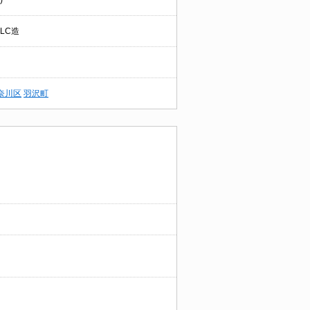
)
LC造
奈川区
羽沢町