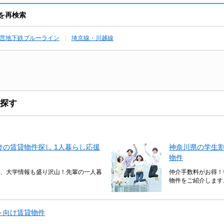
件を再検索
営地下鉄ブルーライン
埼京線・川越線
探す
の賃貸物件探し 1人暮らし応援
神奈川県の学生
物件
、大学情報も盛り沢山！先輩の一人暮
仲介手数料がお得！
物件をご紹介します
ト向け賃貸物件