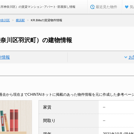
最近見た物件
気
川県横浜市神奈川区）の賃貸マンション･アパート･部屋探し情報
神奈川区
横浜駅
KR.Billsの賃貸物件情報
浜市神奈川区羽沢町）の建物情報
件情報
お
去から現在までCHINTAIネットに掲載のあった物件情報を元に作成した参考ペー
家賃
--
間取り
--