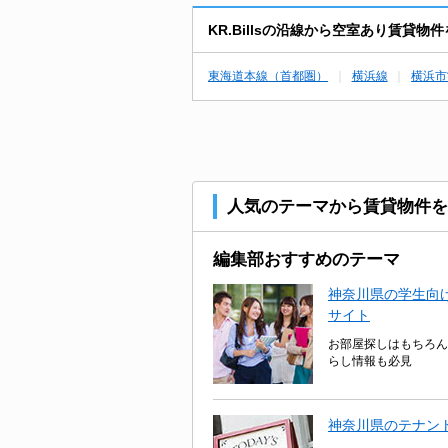
KR.Billsの沿線から空室あり賃貸物
東海道本線（首都圏）
横浜線
横浜市
人気のテーマから賃貸物件を
編集部おすすめのテーマ
神奈川県の学生向け
サイト
お部屋探しはもちろん
らし情報も必見
神奈川県のテナン