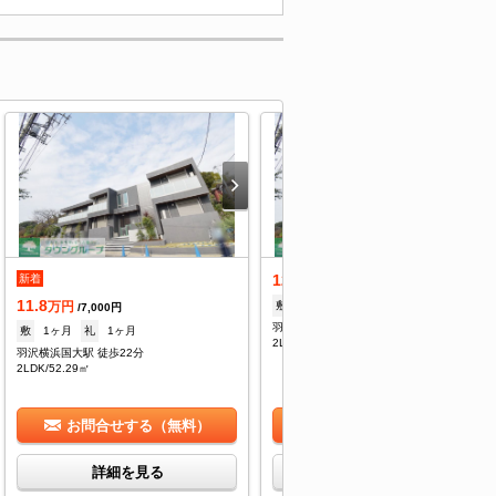
12.3
新着
万円
/7,000円
11.8
敷
1ヶ月
礼
1ヶ月
万円
/7,000円
羽沢横浜国大駅 徒歩22分
敷
1ヶ月
礼
1ヶ月
2LDK/52.29㎡
羽沢横浜国大駅 徒歩22分
2LDK/52.29㎡
お問合せする（無料）
お問合せする（無料）
詳細を見る
詳細を見る