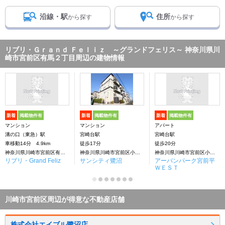
沿線・駅
住所
から探す
から探す
リブリ・Ｇｒａｎｄ Ｆｅｌｉｚ ～グランドフェリス～ 神奈川県川
崎市宮前区有馬２丁目周辺の建物情報
新着
掲載物件有
新着
掲載物件有
新着
掲載物件有
マンション
マンション
アパート
溝の口（東急）駅
宮崎台駅
宮崎台駅
車移動14分 4.9km
徒歩17分
徒歩20分
神奈川県川崎市宮前区有馬２丁目
神奈川県川崎市宮前区小台２丁目
神奈川県川崎市宮前区小台２丁目
リブリ・Grand Feliz
サンシティ鷺沼
アーバンパーク宮前平
ＷＥＳＴ
川崎市宮前区周辺が得意な不動産店舗
株式会社エイブル鷺沼店