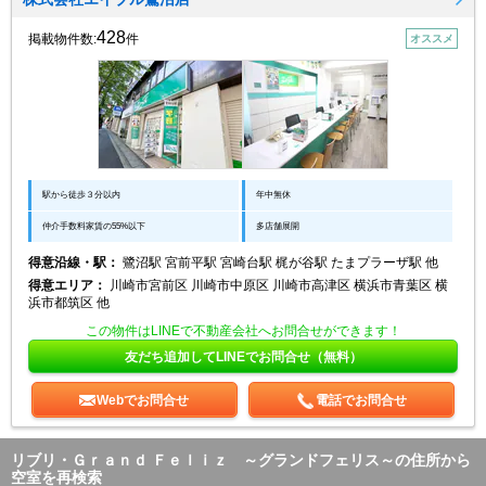
428
掲載物件数:
件
オススメ
駅から徒歩３分以内
年中無休
仲介手数料家賃の55%以下
多店舗展開
得意沿線・駅：
鷺沼駅 宮前平駅 宮崎台駅 梶が谷駅 たまプラーザ駅 他
得意エリア：
川崎市宮前区 川崎市中原区 川崎市高津区 横浜市青葉区 横
浜市都筑区 他
この物件はLINEで不動産会社へお問合せができます！
友だち追加してLINEでお問合せ（無料）
Webでお問合せ
電話でお問合せ
リブリ・Ｇｒａｎｄ Ｆｅｌｉｚ ～グランドフェリス～の住所から
空室を再検索