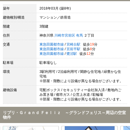
築年
2018年03月 (築8年)
建物種別/構造
マンション／鉄骨造
階建
3階建
住所
神奈川県
川崎市宮前区
有馬
２丁目
交通
東急田園都市線
/
宮崎台駅
徒歩
19
分
東急田園都市線
/
宮前平駅
徒歩
8
分
東急田園都市線
/
鷺沼駅
徒歩
12
分
駐車場
駐車場なし
環境
3駅利用可 / 2沿線利用可 / 閑静な住宅地 / 緑豊かな住
宅地
※部屋・階数により設備が異なる場合がございます。
建物設備
宅配ボックス / セキュリティー会社加入済 / 敷地内ご
み置き場 / 都市ガス / 公営上水道 / 駐輪場
※部屋・階数により設備が異なる場合がございます。
リブリ・Ｇｒａｎｄ Ｆｅｌｉｚ ～グランドフェリス～周辺の空室
物件