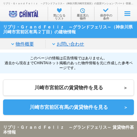
リブリ・Ｇｒａｎｄ Ｆｅｌｉｚ ～グランドフェリス～（神奈川県川崎市宮前区）の賃貸マンション･アパート･部屋探し情報
お部屋を探す
気になる
最近見た
保存中の
リスト
物件
条件
沿線・駅から
リブリ・Ｇｒａｎｄ Ｆｅｌｉｚ ～グランドフェリス～（神奈川県
住所から
川崎市宮前区有馬２丁目）の建物情報
家賃相場から
物件概要
お問い合わせ
通勤通学時間から
このページの情報は広告情報ではありません。
過去から現在までCHINTAIネット掲載のあった物件情報を元に作成した参考ペ
物件特集から
ージです。
不動産会社から
川崎市宮前区の賃貸物件を見る
＞
TOP
川崎市宮前区有馬の賃貸物件を見る
＞
リブリ・Ｇｒａｎｄ Ｆｅｌｉｚ ～グランドフェリス～ 賃貸物件基
本情報