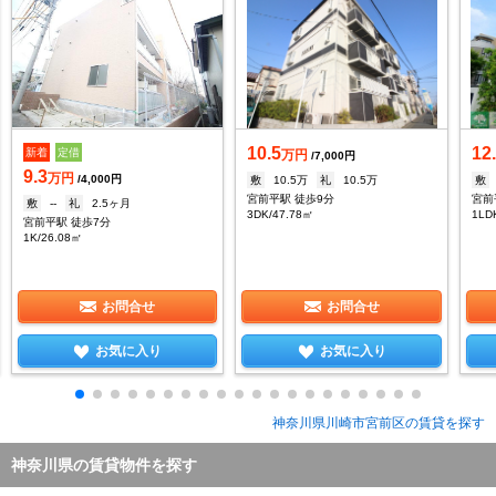
10.5
12
新着
定借
万円
/7,000円
9.3
万円
/4,000円
敷
10.5万
礼
10.5万
敷
宮前平駅 徒歩9分
宮前
敷
--
礼
2.5ヶ月
3DK/47.78㎡
1LD
宮前平駅 徒歩7分
1K/26.08㎡
お問合せ
お問合せ
お気に入り
お気に入り
神奈川県川崎市宮前区の賃貸を探す
神奈川県の賃貸物件を探す