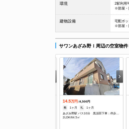
環境
2駅利用可
※部屋・
建物設備
宅配ボック
※部屋・
サワンあざみ野Ｉ周辺の空室物件
1.5
14.5
万円
万円
/5,000円
/4,500円
1ヶ月
礼
1ヶ月
敷
1ヶ月
礼
1ヶ月
あざみ野駅 バス8分 黒須田小学校入口下車：停歩2分
あざみ野駅 バス10分 黒須田下車：停歩5分
DK/64.22㎡
2LDK/64.5㎡