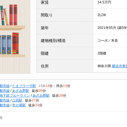
家賃
14.5万円
間取り
2LDK
築年
2021年05月 (築5年
建物種別/構造
コーポ／木造
階建
2階建
住所
神奈川県
横浜市青
都市線
/
たまプラーザ駅
バス
14
分：停歩
13
分
都市線
/
あざみ野駅
徒歩
28
分
地下鉄ブルーライン
/
あざみ野駅
徒歩
28
分
都市線
/
江田駅
徒歩
27
分
都市線
/
市が尾駅
徒歩
24
分
り