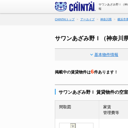
サワンあざみ野Ｉ（神
報
CHINTAIトップ
アーカイブ
神奈川県
横浜市
サワンあざみ野Ｉ（神奈川
基本物件情報
6
掲載中の賃貸物件は
件あります！
サワンあざみ野Ｉ 賃貸物件の空
間取図
家賃
管理費等