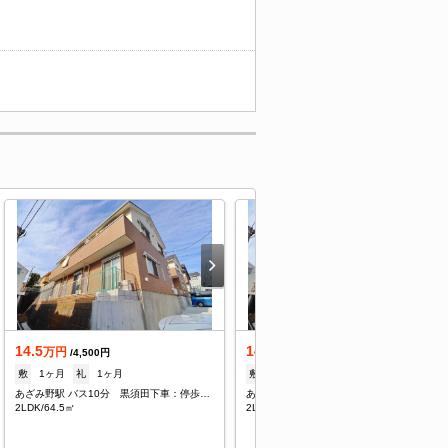
14.5
14.5
万円
万円
/4,500円
/4,500円
敷
1ヶ月
礼
1ヶ月
敷
1ヶ月
礼
1ヶ月
あざみ野駅 バス10分 黒須田下車：停歩5分
あざみ野駅 バス10分 黒須田下車：停歩5分
2LDK/64.5㎡
2LDK/64.5㎡