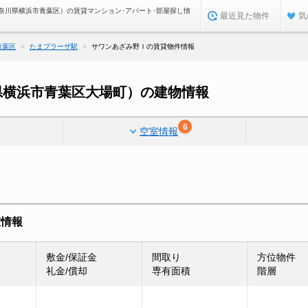
奈川県横浜市青葉区）の賃貸マンション･アパート･部屋探し情
最近見た物件
気
青葉区
たまプラーザ駅
サワンあざみ野Ｉの賃貸物件情報
県横浜市青葉区大場町）の建物情報
6
空室情報
室情報
敷金/保証金
間取り
方位物件
礼金/償却
専有面積
階層