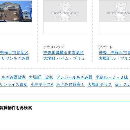
テラスハウス
アパート
県横浜市青葉区
神奈川県横浜市青葉区
神奈川県横浜市
 サワンあざみ野
大場町 ハイム・ブリュ
大場町 ル・プル
ーテ．
あざみ野貸家
大場町 貸家
プレジールあざみ野
小島ル－ミ－Ｂ棟
サンライズ青葉
小島テラスA
あざみ野貸家１
大場町テラス
仮）ス
賃貸物件を再検索