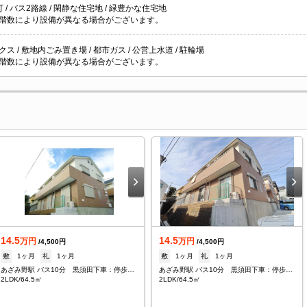
 / バス2路線 / 閑静な住宅地 / 緑豊かな住宅地
階数により設備が異なる場合がございます。
ス / 敷地内ごみ置き場 / 都市ガス / 公営上水道 / 駐輪場
階数により設備が異なる場合がございます。
14.5
14.5
万円
万円
/4,500円
/4,500円
敷
1ヶ月
礼
1ヶ月
敷
1ヶ月
礼
1ヶ月
あざみ野駅 バス10分 黒須田下車：停歩5分
あざみ野駅 バス10分 黒須田下車：停歩5分
2LDK/64.5㎡
2LDK/64.5㎡