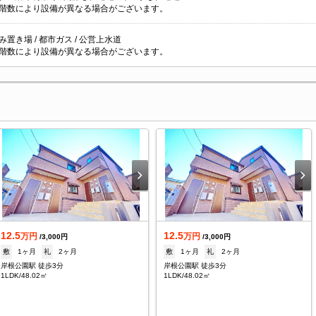
階数により設備が異なる場合がございます。
置き場 / 都市ガス / 公営上水道
階数により設備が異なる場合がございます。
12.5
12.5
万円
万円
/3,000円
/3,000円
敷
1ヶ月
礼
2ヶ月
敷
1ヶ月
礼
2ヶ月
岸根公園駅 徒歩3分
岸根公園駅 徒歩3分
1LDK/48.02㎡
1LDK/48.02㎡