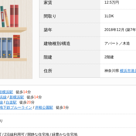
家賃
12.5万円
間取り
1LDK
築年
2018年12月 (築7年
建物種別/構造
アパート／木造
階建
2階建
住所
神奈川県
横浜市港
新横浜駅
徒歩
14
分
浜線
/
新横浜駅
徒歩
14
分
線
/
白楽駅
徒歩
20
分
地下鉄ブルーライン
/
岸根公園駅
徒歩
3
分
り
 / 2沿線利用可 / 閑静な住宅地 / 緑豊かな住宅地