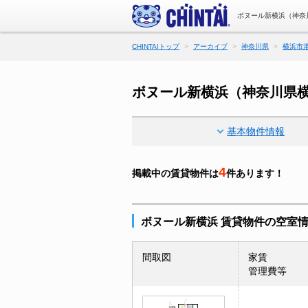
ボヌール新横浜（神奈
CHINTAIトップ
アーカイブ
神奈川県
横浜市
ボヌール新横浜（神奈川県
基本物件情報
4
掲載中の賃貸物件は
件あります！
ボヌール新横浜 賃貸物件の空室
間取図
家賃
管理費等