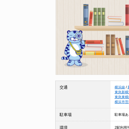
交通
横浜線
/
東急新横
東急東横
横浜市営
駐車場
駐車場あ
環境
2駅利用可