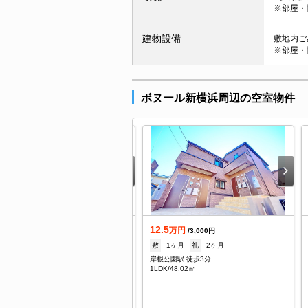
※部屋・
建物設備
敷地内ごみ
※部屋・
ボヌール新横浜周辺の空室物件
12.5
借
万円
/3,000円
.4
敷
1ヶ月
礼
2ヶ月
万円
/11,000円
岸根公園駅 徒歩3分
なし
礼
1ヶ月
1LDK/48.02㎡
根公園駅 徒歩4分
/20.39㎡