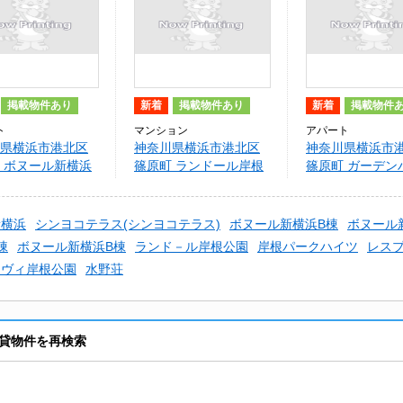
掲載物件あり
新着
掲載物件あり
新着
掲載物件
ト
マンション
アパート
県横浜市港北区
神奈川県横浜市港北区
神奈川県横浜市
 ボヌール新横浜
篠原町 ランドール岸根
篠原町 ガーデン
公園
岸根公園
新横浜
シンヨコテラス(シンヨコテラス)
ボヌール新横浜B棟
ボヌール
棟
ボヌール新横浜B棟
ランド－ル岸根公園
岸根パークハイツ
レス
イヴィ岸根公園
水野荘
貸物件を再検索