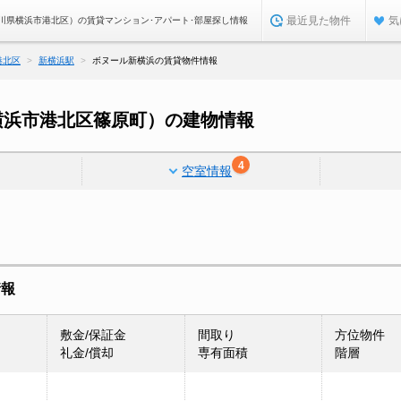
最近見た物件
気
川県横浜市港北区）の賃貸マンション･アパート･部屋探し情報
港北区
新横浜駅
ボヌール新横浜の賃貸物件情報
横浜市港北区篠原町）の建物情報
4
空室情報
情報
敷金/保証金
間取り
方位物件
礼金/償却
専有面積
階層