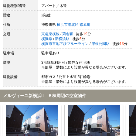
建物種別/構造
アパート／木造
階建
2階建
住所
神奈川県
横浜市港北区
篠原町
交通
東急東横線
/
菊名駅
徒歩
19
分
横浜線
/
新横浜駅
徒歩
6
分
横浜市営地下鉄ブルーライン
/
岸根公園駅
徒歩
13
分
駐車場
駐車場あり
環境
3沿線駅利用可 / 閑静な住宅地
※部屋・階数により設備が異なる場合がございます。
建物設備
都市ガス / 公営上水道 / 駐輪場
※部屋・階数により設備が異なる場合がございます。
メルヴィーユ新横浜II Ｂ棟周辺の空室物件