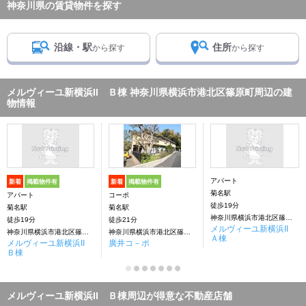
神奈川県の賃貸物件を探す
沿線・駅
住所
から探す
から探す
メルヴィーユ新横浜II Ｂ棟 神奈川県横浜市港北区篠原町周辺の建
物情報
アパート
新着
掲載物件有
新着
掲載物件有
菊名駅
アパート
コーポ
徒歩19分
菊名駅
菊名駅
神奈川県横浜市港北区篠原町1338-25
徒歩19分
徒歩21分
メルヴィーユ新横浜II
神奈川県横浜市港北区篠原町
神奈川県横浜市港北区篠原町
Ａ棟
メルヴィーユ新横浜II
廣井コ－ポ
Ｂ棟
メルヴィーユ新横浜II Ｂ棟周辺が得意な不動産店舗