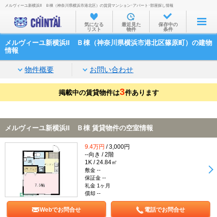
メルヴィーユ新横浜II Ｂ棟（神奈川県横浜市港北区）の賃貸マンション･アパート･部屋探し情報
お部屋を探す
気になる
最近見た
保存中の
リスト
物件
条件
沿線・駅から
メルヴィーユ新横浜II Ｂ棟（神奈川県横浜市港北区篠原町）の建物
住所から
情報
家賃相場から
物件概要
お問い合わせ
通勤通学時間から
3
掲載中の賃貸物件は
件あります
物件特集から
不動産会社から
メルヴィーユ新横浜II Ｂ棟 賃貸物件の空室情報
TOP
9.4万円
/ 3,000円
--向き / 2階
1K / 24.84㎡
敷金 --
保証金 --
礼金 1ヶ月
償却 --
Webでお問合せ
電話でお問合せ