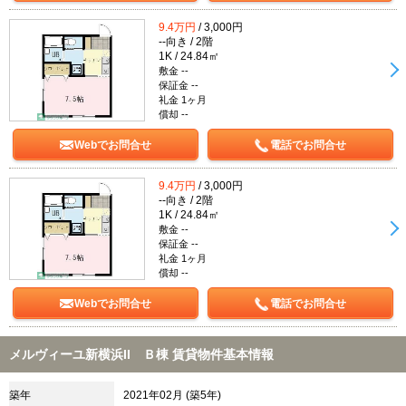
9.4万円
/ 3,000円
--向き / 2階
1K / 24.84㎡
敷金 --
保証金 --
礼金 1ヶ月
償却 --
Webでお問合せ
電話でお問合せ
9.4万円
/ 3,000円
--向き / 2階
1K / 24.84㎡
敷金 --
保証金 --
礼金 1ヶ月
償却 --
Webでお問合せ
電話でお問合せ
メルヴィーユ新横浜II Ｂ棟 賃貸物件基本情報
築年
2021年02月 (築5年)