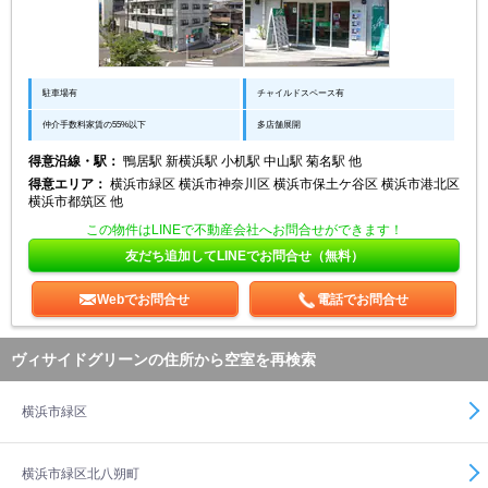
駐車場有
チャイルドスペース有
仲介手数料家賃の55%以下
多店舗展開
得意沿線・駅：
鴨居駅 新横浜駅 小机駅 中山駅 菊名駅 他
得意エリア：
横浜市緑区 横浜市神奈川区 横浜市保土ケ谷区 横浜市港北区
横浜市都筑区 他
この物件はLINEで不動産会社へお問合せができます！
友だち追加してLINEでお問合せ（無料）
Webでお問合せ
電話でお問合せ
ヴィサイドグリーンの住所から空室を再検索
横浜市緑区
横浜市緑区北八朔町