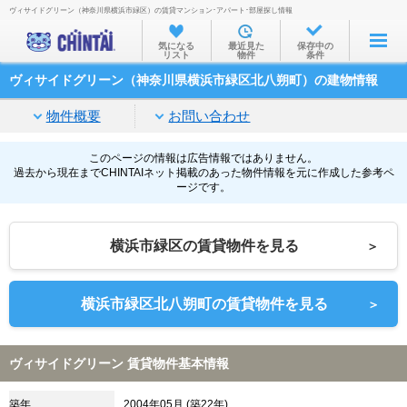
ヴィサイドグリーン（神奈川県横浜市緑区）の賃貸マンション･アパート･部屋探し情報
お部屋を探す
気になる
最近見た
保存中の
リスト
物件
条件
沿線・駅から
ヴィサイドグリーン（神奈川県横浜市緑区北八朔町）の建物情報
住所から
物件概要
お問い合わせ
家賃相場から
通勤通学時間から
このページの情報は広告情報ではありません。
過去から現在までCHINTAIネット掲載のあった物件情報を元に作成した参考ペ
ージです。
物件特集から
不動産会社から
横浜市緑区の賃貸物件を見る
＞
TOP
横浜市緑区北八朔町の賃貸物件を見る
＞
ヴィサイドグリーン 賃貸物件基本情報
築年
2004年05月 (築22年)