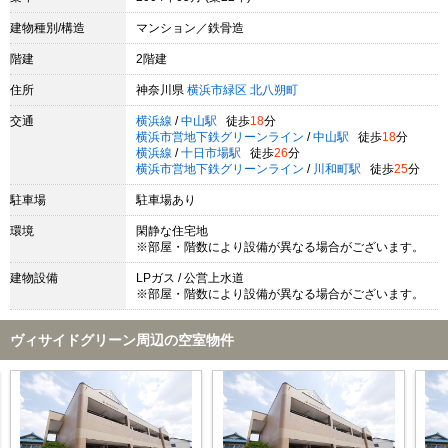
建物種別/構造
マンション／鉄骨造
階建
2階建
住所
神奈川県
横浜市緑区
北八朔町
交通
横浜線
/
中山駅
徒歩
18
分
横浜市営地下鉄グリーンライン
/
中山駅
徒歩
18
分
横浜線
/
十日市場駅
徒歩
26
分
横浜市営地下鉄グリーンライン
/
川和町駅
徒歩
25
分
駐車場
駐車場あり
環境
閑静な住宅地
※部屋・階数により設備が異なる場合がございます。
建物設備
LPガス / 公営上水道
※部屋・階数により設備が異なる場合がございます。
ヴィサイドグリーン周辺の空室物件