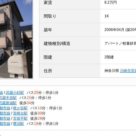
家賃
8.2万円
間取り
1K
築年
2006年04月 (築20
建物種別/構造
アパート／軽量鉄
階建
2階建
住所
神奈川県
川崎市宮
線
/
武蔵小杉駅
バス
25
分：停歩
1
分
武蔵中原駅
バス
21
分：停歩
1
分
武蔵新城駅
徒歩
34
分
都市線
/
梶が谷駅
バス
10
分：停歩
1
分
都市線
/
宮崎台駅
徒歩
30
分
都市線
/
宮前平駅
徒歩
29
分
都市線
/
鷺沼駅
バス
16
分：停歩
1
分