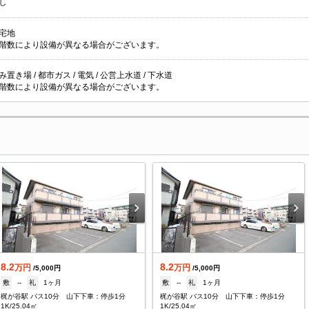
し
宅地
階数により設備が異なる場合がございます。
置き場 / 都市ガス / 電気 / 公営上水道 / 下水道
階数により設備が異なる場合がございます。
8.2
8.2
万円
万円
/5,000円
/5,000円
敷
--
礼
1ヶ月
敷
--
礼
1ヶ月
梶が谷駅 バス10分 山下下車：停歩1分
梶が谷駅 バス10分 山下下車：停歩1分
1K/25.04㎡
1K/25.04㎡