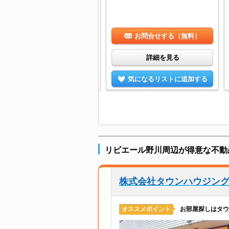
が谷駅 バス7分 山下下車：停歩1分
DK/65.9㎡
お問合せする（無料）
お問合せする（無料）
詳細を見る
詳細を見る
気になるリストに追加する
気になるリストに追加する
リビエール野川周辺が得意な不動
株式会社タウンハウジン
お部屋探しはタウ
オススメポイント