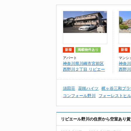
新着
掲載物件あり
新着
アパート
マンシ
神奈川県川崎市宮前区
神奈川
西野川２丁目 リビエー
西野川
ル野川
蔵
須田荘
花咲ハイツ
梶ヶ谷三和プラ
コンフォール野川
フォーレストヒ
リビエール野川の住所から空室あり賃