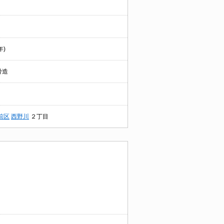
年)
骨造
前区
西野川
２丁目