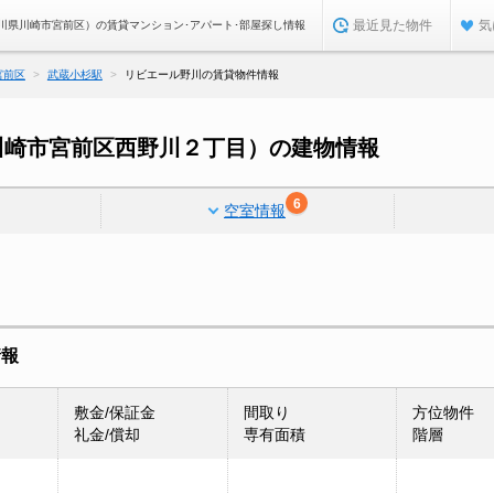
最近見た物件
気
川県川崎市宮前区）の賃貸マンション･アパート･部屋探し情報
宮前区
武蔵小杉駅
リビエール野川の賃貸物件情報
川崎市宮前区西野川２丁目）の建物情報
6
空室情報
情報
敷金/保証金
間取り
方位物件
礼金/償却
専有面積
階層