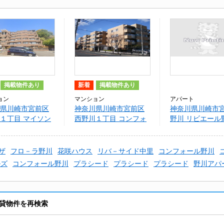
掲載物件あり
新着
掲載物件あり
ョン
マンション
アパート
県川崎市宮前区
神奈川県川崎市宮前区
神奈川県川崎市
１丁目 マイソン
西野川１丁目 コンフォ
野川 リビエール
－ル野川
ザ
フロ－ラ野川
花咲ハウス
リバ－サイド中里
コンフォール野川
ルズ
コンフォール野川
プラシード
プラシード
プラシード
野川アパ
貸物件を再検索