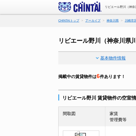
リビエール野川（神奈
CHINTAIトップ
アーカイブ
神奈川県
川崎市
リビエール野川（神奈川県
基本物件情報
6
掲載中の賃貸物件は
件あります！
リビエール野川 賃貸物件の空室
間取図
家賃
管理費等