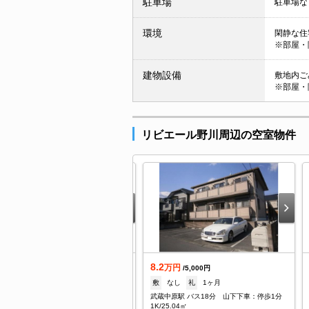
駐車場
駐車場な
環境
閑静な住
※部屋・
建物設備
敷地内ごみ
※部屋・
リビエール野川周辺の空室物件
8.2
着
万円
/5,000円
0.4
敷
なし
礼
1ヶ月
万円
/3,000円
武蔵中原駅 バス18分 山下下車：停歩1分
104,000円
礼
104,000円
1K/25.04㎡