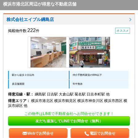
横浜市港北区周辺が得意な不動産店舗
株式会社エイブル綱島店
222
掲載物件数:
件
オススメ
駅から徒歩３分以内
仲介手数料家賃の55%以下
多店舗展開
年中無休
得意沿線・駅：
綱島駅 日吉駅 大倉山駅 菊名駅 日吉本町駅 他
得意エリア：
横浜市港北区 横浜市鶴見区 横浜市神奈川区 横浜市西区 横
浜市緑区 他
この物件はLINEで不動産会社へお問合せができます！
友だち追加してLINEでお問合せ（無料）
Webでお問合せ
電話でお問合せ