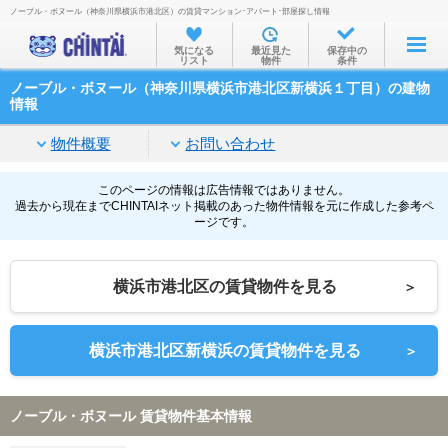
ノーブル・ボヌール（神奈川県横浜市港北区）の賃貸マンション･アパート･部屋探し情報
お部屋を探す
気になる
最近見た
保存中の
リスト
物件
条件
沿線・駅から
ノーブル・ボヌール（神奈川県横浜市港北区新横浜１丁目）の建物
住所から
情報
家賃相場から
物件概要
お問い合わせ
通勤通学時間から
このページの情報は広告情報ではありません。
過去から現在までCHINTAIネット掲載のあった物件情報を元に作成した参考ペ
物件特集から
ージです。
不動産会社から
横浜市港北区の賃貸物件を見る
＞
TOP
横浜市港北区新横浜の賃貸物件を見る
＞
ノーブル・ボヌール 賃貸物件基本情報