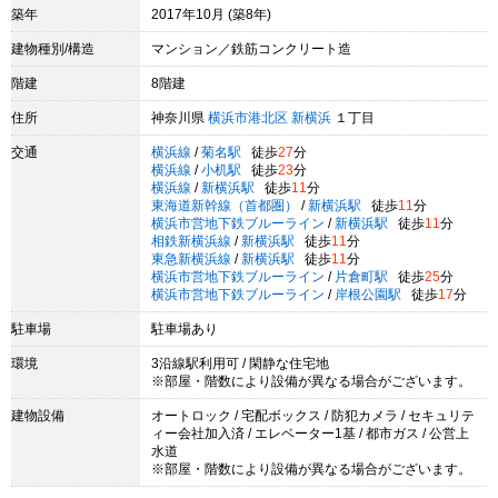
築年
2017年10月 (築8年)
建物種別/構造
マンション／鉄筋コンクリート造
階建
8階建
住所
神奈川県
横浜市港北区
新横浜
１丁目
交通
横浜線
/
菊名駅
徒歩
27
分
横浜線
/
小机駅
徒歩
23
分
横浜線
/
新横浜駅
徒歩
11
分
東海道新幹線（首都圏）
/
新横浜駅
徒歩
11
分
横浜市営地下鉄ブルーライン
/
新横浜駅
徒歩
11
分
相鉄新横浜線
/
新横浜駅
徒歩
11
分
東急新横浜線
/
新横浜駅
徒歩
11
分
横浜市営地下鉄ブルーライン
/
片倉町駅
徒歩
25
分
横浜市営地下鉄ブルーライン
/
岸根公園駅
徒歩
17
分
駐車場
駐車場あり
環境
3沿線駅利用可 / 閑静な住宅地
※部屋・階数により設備が異なる場合がございます。
建物設備
オートロック / 宅配ボックス / 防犯カメラ / セキュリテ
ィー会社加入済 / エレベーター1基 / 都市ガス / 公営上
水道
※部屋・階数により設備が異なる場合がございます。