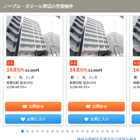
ノーブル・ボヌール周辺の空室物件
新着
新着
新
14.8
14.8
14
万円
万円
/12,000円
/12,000円
敷
--
礼
2ヶ月
敷
--
礼
2ヶ月
敷
新横浜駅 徒歩10分
新横浜駅 徒歩10分
新横
1LDK/48.55㎡
1LDK/48.55㎡
1LD
お問合せ
お問合せ
お気に入り
お気に入り
神奈川県横浜市港北区の賃貸を探す