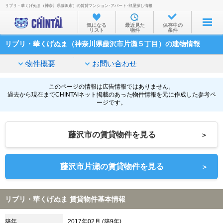
リブリ・華くげぬま（神奈川県藤沢市）の賃貸マンション･アパート･部屋探し情報
お部屋を探す
気になる
最近見た
保存中の
リスト
物件
条件
沿線・駅から
リブリ・華くげぬま（神奈川県藤沢市片瀬５丁目）の建物情報
住所から
物件概要
お問い合わせ
家賃相場から
通勤通学時間から
このページの情報は広告情報ではありません。
過去から現在までCHINTAIネット掲載のあった物件情報を元に作成した参考ペ
ージです。
物件特集から
不動産会社から
藤沢市の賃貸物件を見る
＞
TOP
藤沢市片瀬の賃貸物件を見る
＞
リブリ・華くげぬま 賃貸物件基本情報
築年
2017年02月 (築9年)