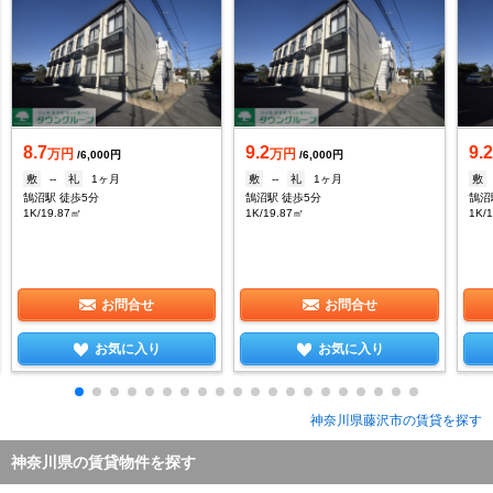
8.7
9.2
9.
万円
万円
/6,000円
/6,000円
敷
--
礼
1ヶ月
敷
--
礼
1ヶ月
敷
鵠沼駅 徒歩5分
鵠沼駅 徒歩5分
鵠沼
1K/19.87㎡
1K/19.87㎡
1K/
お問合せ
お問合せ
お気に入り
お気に入り
神奈川県藤沢市の賃貸を探す
神奈川県の賃貸物件を探す