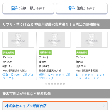
沿線・駅
住所
から探す
から探す
リブリ・華くげぬま 神奈川県藤沢市片瀬５丁目周辺の建物情報
掲載物件有
掲載物件有
掲載物件有
アパート
アパート
アパート
柳小路駅
藤沢駅
藤沢駅
徒歩11分
徒歩28分
徒歩28分
神奈川県藤沢市片瀬２-７
神奈川県藤沢市片瀬
神奈川県藤沢市片瀬
仮称）D-room片瀬プロ
仮称）Ｄ−ｒｏｏｍ片瀬
Ｄ－ｒｏｏｍ ｓｕｒ
ジェクト
プロジェクト
ｆｓｉｄｅ ｋ２
藤沢市周辺が得意な不動産店舗
株式会社エイブル湘南台店