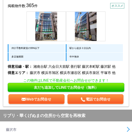
365
掲載物件数:
件
オススメ
仲介手数料家賃の55%以下
駅から徒歩３分以内
多店舗展開
年中無休
得意沿線・駅：
湘南台駅 六会日大前駅 善行駅 藤沢本町駅 藤沢駅 他
得意エリア：
藤沢市 横浜市旭区 横浜市瀬谷区 横浜市泉区 平塚市 他
この物件はLINEで不動産会社へお問合せができます！
友だち追加してLINEでお問合せ（無料）
Webでお問合せ
電話でお問合せ
リブリ・華くげぬまの住所から空室を再検索
藤沢市