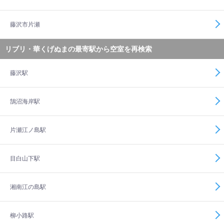
藤沢市片瀬
リブリ・華くげぬまの最寄駅から空室を再検索
藤沢駅
鵠沼海岸駅
片瀬江ノ島駅
目白山下駅
湘南江の島駅
柳小路駅