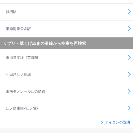
鵠沼駅
湘南海岸公園駅
リブリ・華くげぬまの沿線から空室を再検索
東海道本線（首都圏）
小田急江ノ島線
湘南モノレール江の島線
江ノ島電鉄<江ノ電>
アイコンの説明