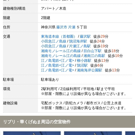
建物種別/構造
アパート／木造
階建
2階建
住所
神奈川県
藤沢市
片瀬
５丁目
交通
東海道本線（首都圏）
/
藤沢駅
徒歩
29
分
小田急江ノ島線
/
鵠沼海岸駅
徒歩
24
分
小田急江ノ島線
/
片瀬江ノ島駅
徒歩
19
分
湘南モノレール江の島線
/
目白山下駅
徒歩
18
分
湘南モノレール江の島線
/
湘南江の島駅
徒歩
16
分
江ノ島電鉄<江ノ電>
/
柳小路駅
徒歩
13
分
江ノ島電鉄<江ノ電>
/
鵠沼駅
徒歩
6
分
江ノ島電鉄<江ノ電>
/
湘南海岸公園駅
徒歩
13
分
駐車場
駐車場あり
環境
2駅利用可 / 2沿線利用可 / 平坦地 / 駅まで平坦
※部屋・階数により設備が異なる場合がございます。
建物設備
宅配ボックス / 防犯カメラ / 都市ガス / 公営上水道
※部屋・階数により設備が異なる場合がございます。
リブリ・華くげぬま周辺の空室物件