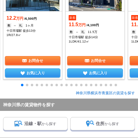
12.2
新着
新
万円
/6,500円
11.5
11
万円
/4,100円
敷
--
礼
1ヶ月
十日市場駅 徒歩13分
敷
--
礼
11.5万
敷
1R/27.8㎡
十日市場駅 徒歩14分
十日
1LDK/41.12㎡
1LD
お問合せ
お問合せ
お気に入り
お気に入り
神奈川県横浜市青葉区の賃貸を探す
神奈川県の賃貸物件を探す
沿線・駅
住所
から探す
から探す