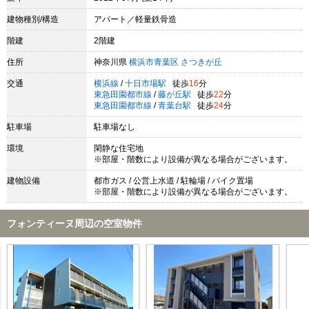
建物種別/構造
アパート／軽量鉄骨造
階建
2階建
住所
神奈川県
横浜市青葉区
さつきが丘
交通
横浜線
/
十日市場駅
徒歩
16
分
東急田園都市線
/
藤が丘駅
徒歩
22
分
東急田園都市線
/
青葉台駅
徒歩
24
分
駐車場
駐車場なし
環境
閑静な住宅地
※部屋・階数により設備が異なる場合がございます。
建物設備
都市ガス / 公営上水道 / 駐輪場 / バイク置場
※部屋・階数により設備が異なる場合がございます。
フォンティーヌ周辺の空室物件