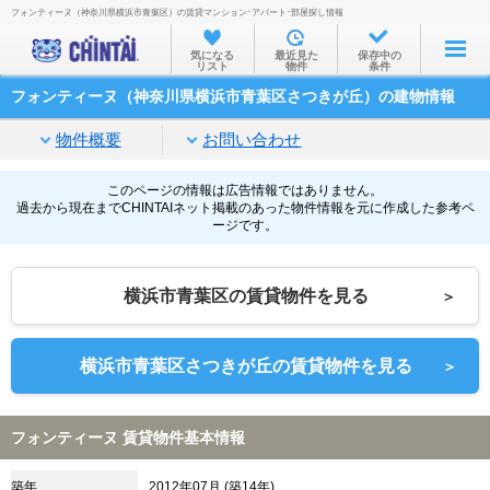
フォンティーヌ（神奈川県横浜市青葉区）の賃貸マンション･アパート･部屋探し情報
お部屋を探す
気になる
最近見た
保存中の
リスト
物件
条件
沿線・駅から
フォンティーヌ（神奈川県横浜市青葉区さつきが丘）の建物情報
住所から
物件概要
お問い合わせ
家賃相場から
通勤通学時間から
このページの情報は広告情報ではありません。
過去から現在までCHINTAIネット掲載のあった物件情報を元に作成した参考ペ
ージです。
物件特集から
不動産会社から
横浜市青葉区の賃貸物件を見る
＞
TOP
横浜市青葉区さつきが丘の賃貸物件を見る
＞
フォンティーヌ 賃貸物件基本情報
築年
2012年07月 (築14年)