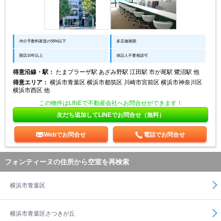
仲介手数料家賃の55%以下
多店舗展開
開店10年以上
保証人不要相談可
得意沿線・駅：
たまプラーザ駅 あざみ野駅 江田駅 市が尾駅 鷺沼駅 他
得意エリア：
横浜市青葉区 横浜市都筑区 川崎市宮前区 横浜市神奈川区
横浜市西区 他
この物件はLINEで不動産会社へお問合せができます！
友だち追加してLINEでお問合せ（無料）
Webでお問合せ
電話でお問合せ
フォンティーヌの住所から空室を再検索
横浜市青葉区
横浜市青葉区さつきが丘