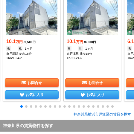
10.1
10.1
6.
万円
万円
/6,500円
/6,500円
敷
--
礼
1ヶ月
敷
--
礼
1ヶ月
敷
東戸塚駅 徒歩18分
東戸塚駅 徒歩18分
東戸
1K/21.24㎡
1K/21.24㎡
1K/
お問合せ
お問合せ
お気に入り
お気に入り
神奈川県横浜市戸塚区の賃貸を探す
神奈川県の賃貸物件を探す