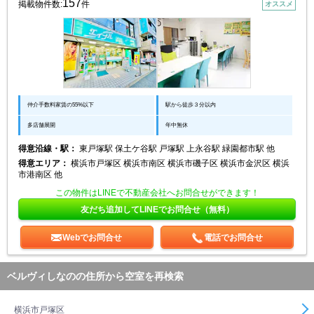
157
掲載物件数:
件
オススメ
仲介手数料家賃の55%以下
駅から徒歩３分以内
多店舗展開
年中無休
得意沿線・駅：
東戸塚駅 保土ケ谷駅 戸塚駅 上永谷駅 緑園都市駅 他
得意エリア：
横浜市戸塚区 横浜市南区 横浜市磯子区 横浜市金沢区 横浜
市港南区 他
この物件はLINEで不動産会社へお問合せができます！
友だち追加してLINEでお問合せ（無料）
Webでお問合せ
電話でお問合せ
ベルヴィしなのの住所から空室を再検索
横浜市戸塚区