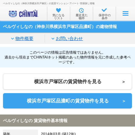
ベルヴィしなの（神奈川県横浜市戸塚区）の賃貸マンション･アパート･部屋探し情報
お部屋を探す
気になる
最近見た
保存中の
リスト
物件
条件
沿線・駅から
ベルヴィしなの（神奈川県横浜市戸塚区品濃町）の建物情報
住所から
物件概要
お問い合わせ
家賃相場から
通勤通学時間から
このページの情報は広告情報ではありません。
過去から現在までCHINTAIネット掲載のあった物件情報を元に作成した参考ペ
ージです。
物件特集から
不動産会社から
横浜市戸塚区の賃貸物件を見る
＞
TOP
横浜市戸塚区品濃町の賃貸物件を見る
＞
ベルヴィしなの 賃貸物件基本情報
築年
2014年03月 (築12年)