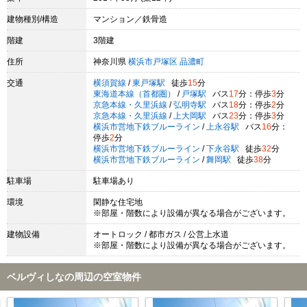
建物種別/構造
マンション／鉄骨造
階建
3階建
住所
神奈川県
横浜市戸塚区
品濃町
交通
横須賀線
/
東戸塚駅
徒歩
15
分
東海道本線（首都圏）
/
戸塚駅
バス
17
分：停歩
3
分
京急本線・久里浜線
/
弘明寺駅
バス
18
分：停歩
2
分
京急本線・久里浜線
/
上大岡駅
バス
23
分：停歩
3
分
横浜市営地下鉄ブルーライン
/
上永谷駅
バス
16
分：
停歩
2
分
横浜市営地下鉄ブルーライン
/
下永谷駅
徒歩
32
分
横浜市営地下鉄ブルーライン
/
舞岡駅
徒歩
38
分
駐車場
駐車場あり
環境
閑静な住宅地
※部屋・階数により設備が異なる場合がございます。
建物設備
オートロック / 都市ガス / 公営上水道
※部屋・階数により設備が異なる場合がございます。
ベルヴィしなの周辺の空室物件