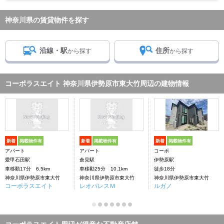
神奈川県の賃貸物件を探す
沿線・駅
住所
から探す
から探す
コーポラスエイト 神奈川県伊勢原市東大竹周辺の建物情報
新着
掲載物件有
新着
掲載物件有
新着
掲載物件有
アパート
アパート
コーポ
愛甲石田駅
倉見駅
伊勢原駅
車移動17分 6.5km
車移動25分 10.1km
徒歩18分
神奈川県伊勢原市東大竹
神奈川県伊勢原市東大竹
神奈川県伊勢原市東大竹
コーポラスエイト
レオパレスＭ
ルガノ