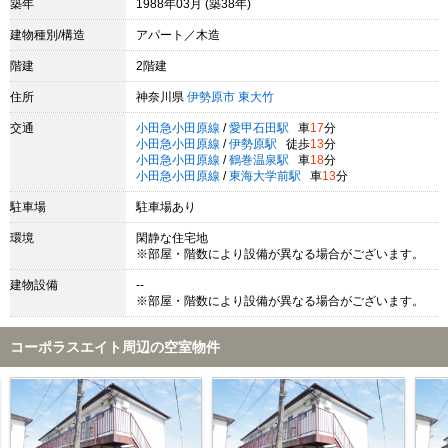
築年
1988年03月 (築38年)
建物種別/構造
アパート／木造
階建
2階建
住所
神奈川県
伊勢原市
東大竹
交通
小田急小田原線
/
愛甲石田駅
車
17
分
小田急小田原線
/
伊勢原駅
徒歩
13
分
小田急小田原線
/
鶴巻温泉駅
車
18
分
小田急小田原線
/
東海大学前駅
車
13
分
駐車場
駐車場あり
環境
閑静な住宅地
※部屋・階数により設備が異なる場合がございます。
建物設備
--
※部屋・階数により設備が異なる場合がございます。
コーポラスエイト周辺の空室物件