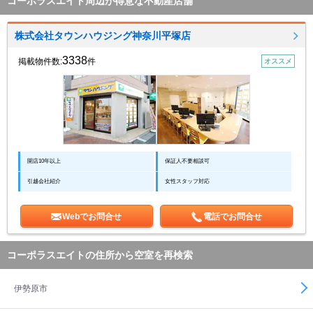
コーポラスエイト周辺が得意な不動産店舗
株式会社タウンハウジング神奈川平塚店
3338
掲載物件数:
件
オススメ
開店10年以上
保証人不要相談可
引越会社紹介
女性スタッフ対応
Webでお問合せ
電話でお問合せ
コーポラスエイトの住所から空室を再検索
伊勢原市