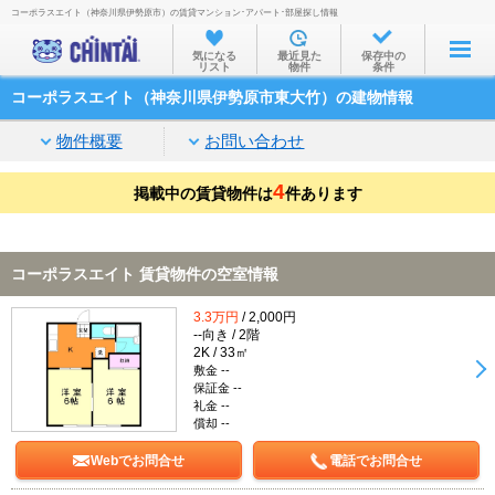
コーポラスエイト（神奈川県伊勢原市）の賃貸マンション･アパート･部屋探し情報
お部屋を探す
気になる
最近見た
保存中の
リスト
物件
条件
沿線・駅から
コーポラスエイト（神奈川県伊勢原市東大竹）の建物情報
住所から
物件概要
お問い合わせ
家賃相場から
4
掲載中の賃貸物件は
通勤通学時間から
件あります
物件特集から
コーポラスエイト 賃貸物件の空室情報
不動産会社から
3.3万円
/ 2,000円
TOP
--向き / 2階
2K / 33㎡
敷金 --
保証金 --
礼金 --
償却 --
Webでお問合せ
電話でお問合せ